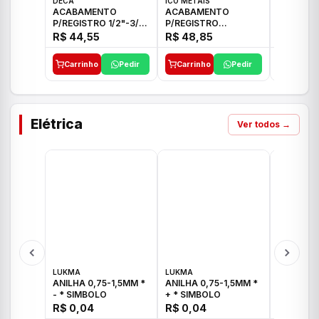
DECA
ICO METAIS
TIGRE
ACABAMENTO
ACABAMENTO
ACABAM
P/REGISTRO 1/2"-3/4"
P/REGISTRO
P/REGIS
E 1"C21.PQ DECA
1/2"-3/4"-1" ACB M
1/2"-3/4
R$ 44,55
R$ 48,85
R$ 32,9
CS 33 ICO
CROSS T
Carrinho
Pedir
Carrinho
Pedir
Carrinh
Elétrica
Ver todos →
LUKMA
LUKMA
LUKMA
ANILHA 0,75-1,5MM *
ANILHA 0,75-1,5MM *
ANILHA 0
- * SIMBOLO
+ * SIMBOLO
R$ 0,04
R$ 0,04
R$ 0,04