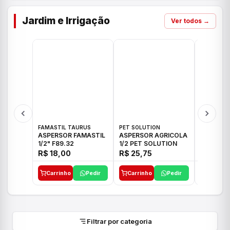
Jardim e Irrigação
Ver todos →
FAMASTIL TAURUS
PET SOLUTION
IMPLEBRA
ASPERSOR FAMASTIL
ASPERSOR AGRICOLA
ASPERSO
1/2" F89.32
1/2 PET SOLUTION
3/4 IMPL
R$ 18,00
R$ 25,75
R$ 26,3
Carrinho
Pedir
Carrinho
Pedir
Carrinh
Filtrar por categoria