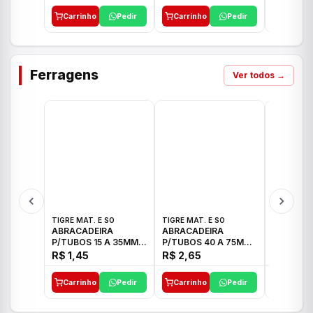
Carrinho
Pedir
Carrinho
Pedir
Carrinh
Ferragens
Ver todos →
TIGRE MAT. E SO
TIGRE MAT. E SO
TIGRE MAT
ABRACADEIRA
ABRACADEIRA
ABRACAD
P/TUBOS 15 A 35MM
P/TUBOS 40 A 75MM
P/TUBOS 
TIGRE
TIGRE
TIGRE
R$ 1,45
R$ 2,65
R$ 6,05
Carrinho
Pedir
Carrinho
Pedir
Carrinh