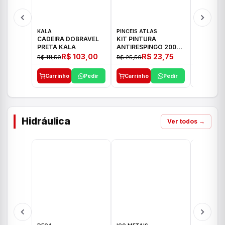
KALA
PINCEIS ATLAS
BOSCH
CADEIRA DOBRAVEL
KIT PINTURA
PARAFUS
PRETA KALA
ANTIRESPINGO 2003
FURADEI
ATLAS 03 PCS
12V GSR 
R$ 103,00
R$ 23,75
R$ 111,50
R$ 25,50
R$ 477,00
Carrinho
Pedir
Carrinho
Pedir
Carrinh
Hidráulica
Ver todos →