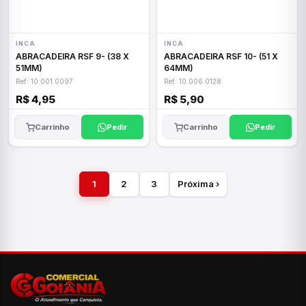
INCA
INCA
ABRACADEIRA RSF 9- (38 X
ABRACADEIRA RSF 10- (51 X
51MM)
64MM)
Ref: 10.001.0097
Ref: 10.006.0128
R$ 4,95
R$ 5,90
Carrinho
Pedir
Carrinho
Pedir
1
2
3
Próxima ›