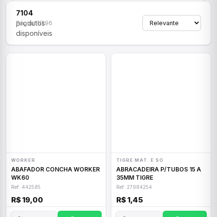
7104
produtos
Página 1/296
disponíveis
WORKER
TIGRE MAT. E SO
ABAFADOR CONCHA WORKER
ABRACADEIRA P/TUBOS 15 A
WK60
35MM TIGRE
Ref: 442585
Ref: 27984254
R$ 19,00
R$ 1,45