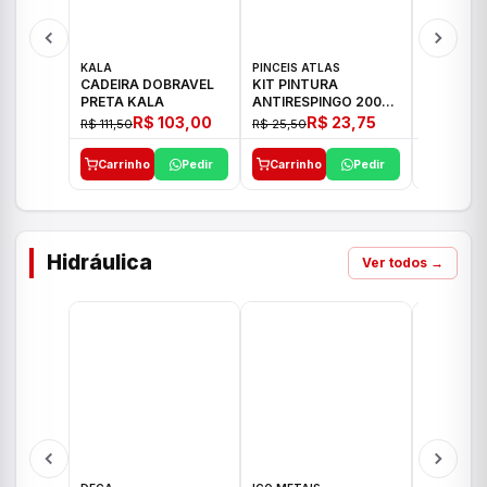
KALA
PINCEIS ATLAS
BOSCH
CADEIRA DOBRAVEL
KIT PINTURA
PARAFUS
PRETA KALA
ANTIRESPINGO 2003
FURADEI
ATLAS 03 PCS
12V GSR 
R$ 103,00
R$ 23,75
R$ 111,50
R$ 25,50
R$ 477,00
Carrinho
Pedir
Carrinho
Pedir
Carrinh
Hidráulica
Ver todos →