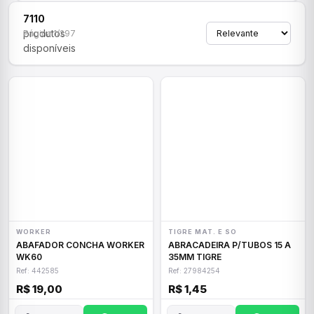
7110
produtos
Página 1/297
disponíveis
WORKER
TIGRE MAT. E SO
ABAFADOR CONCHA WORKER
ABRACADEIRA P/TUBOS 15 A
WK60
35MM TIGRE
Ref: 442585
Ref: 27984254
R$ 19,00
R$ 1,45