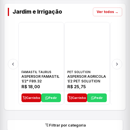
Jardim e Irrigação
Ver todos →
FAMASTIL TAURUS
PET SOLUTION
IMPLEBRA
ASPERSOR FAMASTIL
ASPERSOR AGRICOLA
ASPERSO
1/2" F89.32
1/2 PET SOLUTION
3/4 IMPL
R$ 18,00
R$ 25,75
R$ 26,3
Carrinho
Pedir
Carrinho
Pedir
Carrinh
Filtrar por categoria