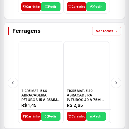
Carrinho
Pedir
Carrinho
Pedir
Carrinh
Ferragens
Ver todos →
TIGRE MAT. E SO
TIGRE MAT. E SO
TIGRE MAT
ABRACADEIRA
ABRACADEIRA
ABRACAD
P/TUBOS 15 A 35MM
P/TUBOS 40 A 75MM
P/TUBOS 
TIGRE
TIGRE
TIGRE
R$ 1,45
R$ 2,65
R$ 6,05
Carrinho
Pedir
Carrinho
Pedir
Carrinh