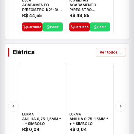
DECA
ICO METAIS
TIGRE
ACABAMENTO
ACABAMENTO
ACABAM
P/REGISTRO 1/2"-3/4"
P/REGISTRO
P/REGIS
E 1"C21.PQ DECA
1/2"-3/4"-1" ACB M
1/2"-3/4
R$ 44,55
R$ 48,85
R$ 32,9
CS 33 ICO
CROSS T
Carrinho
Pedir
Carrinho
Pedir
Carrinh
Elétrica
Ver todos →
LUKMA
LUKMA
LUKMA
ANILHA 0,75-1,5MM *
ANILHA 0,75-1,5MM *
ANILHA 0
- * SIMBOLO
+ * SIMBOLO
R$ 0,04
R$ 0,04
R$ 0,04