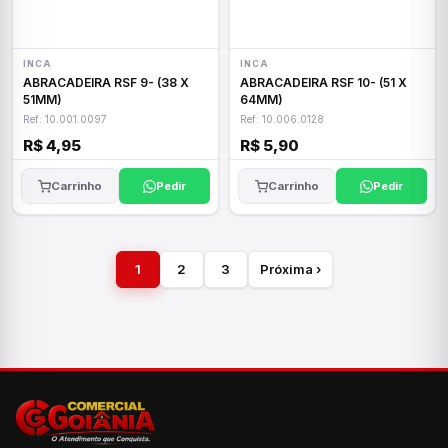
INCA
INCA
ABRACADEIRA RSF 9- (38 X
ABRACADEIRA RSF 10- (51 X
51MM)
64MM)
Ref: 10.001.0097
Ref: 10.006.0128
R$ 4,95
R$ 5,90
Carrinho
Pedir
Carrinho
Pedir
1
2
3
Próxima ›