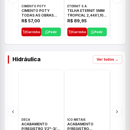
CIMENTO POTY
ETERNIT S.A.
ETERNIT S
CIMENTO POTY
TELHA ETERNIT 5MM
TELHA E
TODAS AS OBRAS
TROPICAL 2,44X1,10
ONDULAD
50KG CP-II F/32
27,10KG
48,80KG
R$ 57,00
R$ 89,95
R$ 156,
Carrinho
Pedir
Carrinho
Pedir
Carrinh
Hidráulica
Ver todos →
DECA
ICO METAIS
TIGRE
ACABAMENTO
ACABAMENTO
ACABAM
P/REGISTRO 1/2"-3/4"
P/REGISTRO
P/REGIS