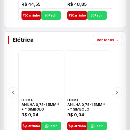
E 1"C21.PQ DECA
1/2"-3/4"-1" ACB M
1/2"-3/4
R$ 44,55
R$ 48,85
R$ 32,9
CS 33 ICO
CROSS T
Carrinho
Pedir
Carrinho
Pedir
Carrinh
Elétrica
Ver todos →
LUKMA
LUKMA
LUKMA
ANILHA 0,75-1,5MM *
ANILHA 0,75-1,5MM *
ANILHA 0
+ * SIMBOLO
- * SIMBOLO
R$ 0,04
R$ 0,04
R$ 0,04
Carrinho
Pedir
Carrinho
Pedir
Carrinh