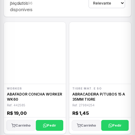
produtos
Página 1/296
disponíveis
WORKER
TIGRE MAT. E SO
ABAFADOR CONCHA WORKER
ABRACADEIRA P/TUBOS 15 A
WK60
35MM TIGRE
Ref: 442585
Ref: 27984254
R$ 19,00
R$ 1,45
Carrinho
Pedir
Carrinho
Pedir