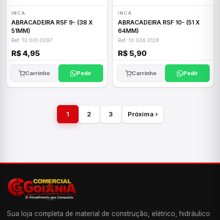
INCA
INCA
ABRACADEIRA RSF 9- (38 X
ABRACADEIRA RSF 10- (51 X
51MM)
64MM)
Ref: 10.001.0097
Ref: 10.006.0128
R$ 4,95
R$ 5,90
Carrinho
Pedir
Carrinho
Pedir
1
2
3
Próxima ›
Sua loja completa de material de construção, elétrico, hidráulico