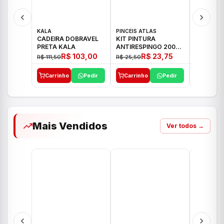
KALA
PINCEIS ATLAS
BOSCH
CADEIRA DOBRAVEL
KIT PINTURA
PARAFUS
PRETA KALA
ANTIRESPINGO 2003
FURADEI
ATLAS 03 PCS
12V GSR 
R$ 103,00
R$ 23,75
R$ 111,50
R$ 25,50
R$ 477,00
Carrinho
Pedir
Carrinho
Pedir
Carrinh
Mais Vendidos
Ver todos →