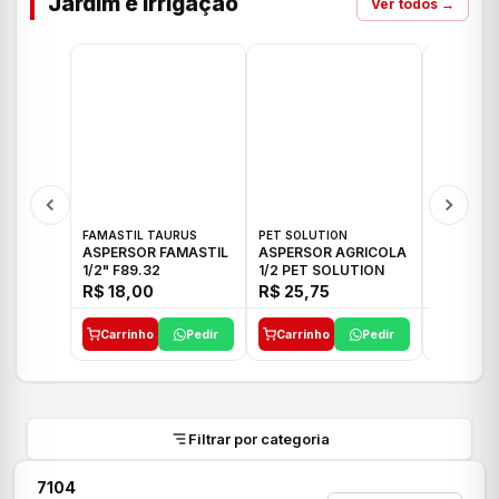
Jardim e Irrigação
Ver todos →
FAMASTIL TAURUS
PET SOLUTION
IMPLEBRA
ASPERSOR FAMASTIL
ASPERSOR AGRICOLA
ASPERSO
1/2" F89.32
1/2 PET SOLUTION
3/4 IMPL
R$ 18,00
R$ 25,75
R$ 26,3
Carrinho
Pedir
Carrinho
Pedir
Carrinh
Filtrar por categoria
7104