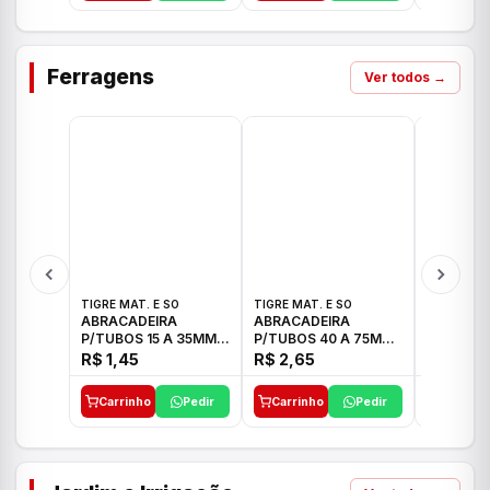
Ferragens
Ver todos →
TIGRE MAT. E SO
TIGRE MAT. E SO
TIGRE MAT
ABRACADEIRA
ABRACADEIRA
ABRACAD
P/TUBOS 15 A 35MM
P/TUBOS 40 A 75MM
P/TUBOS 
TIGRE
TIGRE
TIGRE
R$ 1,45
R$ 2,65
R$ 6,05
Carrinho
Pedir
Carrinho
Pedir
Carrinh