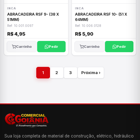
INCA
INCA
ABRACADEIRA RSF 9- (38 X
ABRACADEIRA RSF 10- (51 X
51MM)
64MM)
Ref: 10.001.0097
Ref: 10.006.0128
R$ 4,95
R$ 5,90
Carrinho
Pedir
Carrinho
Pedir
1
2
3
Próxima ›
Sua loja completa de material de construção, elétrico, hidráulico