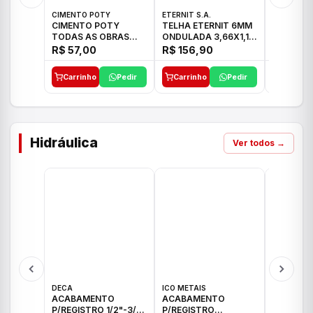
CIMENTO POTY
ETERNIT S.A.
ETERNIT S
CIMENTO POTY
TELHA ETERNIT 6MM
TELHA E
TODAS AS OBRAS
ONDULADA 3,66X1,10
TROPICAL
50KG CP-II F/32
48,80KG
27,10KG
R$ 57,00
R$ 156,90
R$ 89,
Carrinho
Pedir
Carrinho
Pedir
Carrinh
Hidráulica
Ver todos →
DECA
ICO METAIS
TIGRE
ACABAMENTO
ACABAMENTO
ACABAM
P/REGISTRO 1/2"-3/4"
P/REGISTRO
P/REGIS