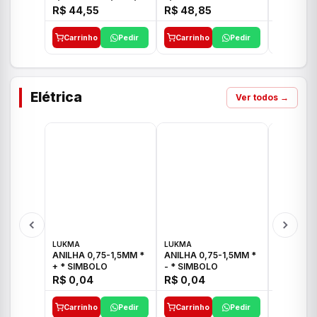
E 1"C21.PQ DECA
1/2"-3/4"-1" ACB M
1/2"-3/4
R$ 44,55
R$ 48,85
R$ 32,9
CS 33 ICO
CROSS T
Carrinho
Pedir
Carrinho
Pedir
Carrinh
Elétrica
Ver todos →
LUKMA
LUKMA
LUKMA
ANILHA 0,75-1,5MM *
ANILHA 0,75-1,5MM *
ANILHA 0
+ * SIMBOLO
- * SIMBOLO
R$ 0,04
R$ 0,04
R$ 0,04
Carrinho
Pedir
Carrinho
Pedir
Carrinh