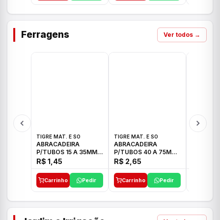
Ferragens
Ver todos →
TIGRE MAT. E SO
TIGRE MAT. E SO
TIGRE MAT
ABRACADEIRA
ABRACADEIRA
ABRACAD
P/TUBOS 15 A 35MM
P/TUBOS 40 A 75MM
P/TUBOS 
TIGRE
TIGRE
TIGRE
R$ 1,45
R$ 2,65
R$ 6,05
Carrinho
Pedir
Carrinho
Pedir
Carrinh