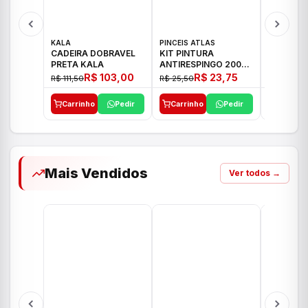
KALA
PINCEIS ATLAS
BOSCH
CADEIRA DOBRAVEL
KIT PINTURA
PARAFUS
PRETA KALA
ANTIRESPINGO 2003
FURADEI
ATLAS 03 PCS
12V GSR 
R$ 103,00
R$ 23,75
R$ 111,50
R$ 25,50
R$ 477,00
Carrinho
Pedir
Carrinho
Pedir
Carrinh
Mais Vendidos
Ver todos →