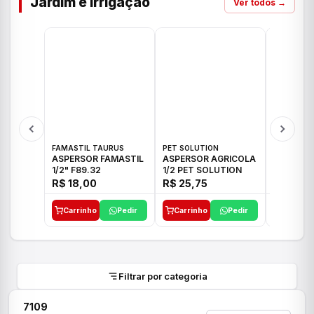
Jardim e Irrigação
Ver todos →
FAMASTIL TAURUS
PET SOLUTION
IMPLEBRA
ASPERSOR FAMASTIL
ASPERSOR AGRICOLA
ASPERSO
1/2" F89.32
1/2 PET SOLUTION
3/4 IMPL
R$ 18,00
R$ 25,75
R$ 26,3
Carrinho
Pedir
Carrinho
Pedir
Carrinh
Filtrar por categoria
7109