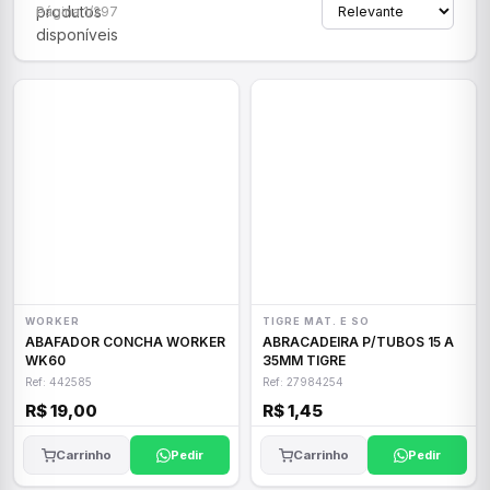
produtos
Página 1/297
disponíveis
WORKER
TIGRE MAT. E SO
ABAFADOR CONCHA WORKER
ABRACADEIRA P/TUBOS 15 A
WK60
35MM TIGRE
Ref: 442585
Ref: 27984254
R$ 19,00
R$ 1,45
Carrinho
Pedir
Carrinho
Pedir