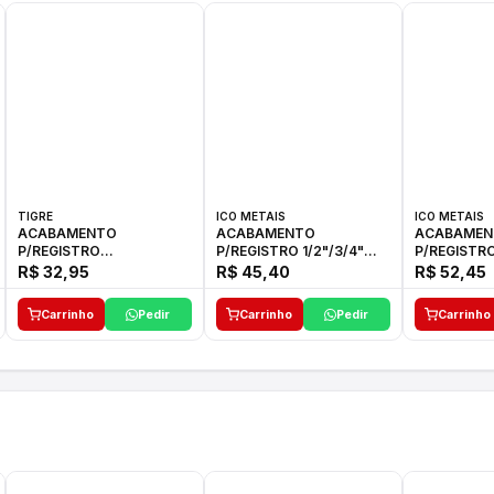
TIGRE
ICO METAIS
ICO METAIS
ACABAMENTO
ACABAMENTO
ACABAMEN
P/REGISTRO
P/REGISTRO 1/2"/3/4"
P/REGISTRO
1/2"-3/4"-1"ELLA CROSS
1416 ACB 33 E ICO
1416 C-50 I
R$ 32,95
R$ 45,40
R$ 52,45
TIGRE
Carrinho
Pedir
Carrinho
Pedir
Carrinho