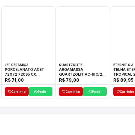
LEF CERAMICA
QUARTZOLITE
ETERNIT S.A.
PORCELANATO ACET
ARGAMASSA
TELHA ETE
72X72 72095 CX
QUARTZOLIT AC-III C/20
TROPICAL 2
C/2,59M2
KG
27,10KG
R$ 71,00
R$ 79,00
R$ 89,95
Carrinho
Pedir
Carrinho
Pedir
Carrinho