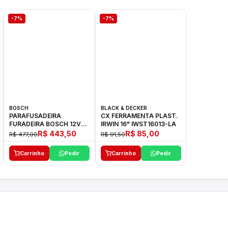
-7%
-7%
BOSCH
BLACK & DECKER
PARAFUSADEIRA
CX FERRAMENTA PLAST.
FURADEIRA BOSCH 12V
IRWIN 16" IWST16013-LA
GSR 1000 SMART
R$ 443,50
R$ 85,00
R$ 477,00
R$ 91,50
Carrinho
Pedir
Carrinho
Pedir