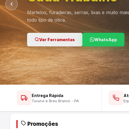
Martelos, furadeiras, serras, lixas e muito ma
todo tipo de obra.
Ver Lustres
Ver Ferramentas
Ver Tintas
WhatsApp
WhatsApp
WhatsApp
Entrega Rápida
At
Tucuruí e Breu Branco - PA
Equ
Promoções