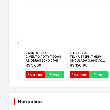
CIMENTO POTY
ETERNIT S.A.
CIMENTO POTY TODAS
TELHA ETERNIT 6MM
AS OBRAS 50KG CP-II
ONDULADA 3,66X1,10
F/32
48,80KG
R$ 57,00
R$ 156,90
Carrinho
Pedir
Carrinho
Pedir
Hidráulica