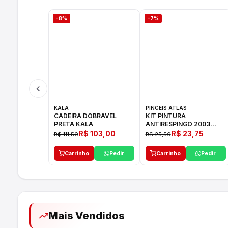
-8%
-7%
KALA
PINCEIS ATLAS
CADEIRA DOBRAVEL
KIT PINTURA
PRETA KALA
ANTIRESPINGO 2003
ATLAS 03 PCS
R$ 103,00
R$ 23,75
R$ 111,50
R$ 25,50
Carrinho
Pedir
Carrinho
Pedir
Mais Vendidos