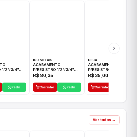
ICO METAIS
DECA
TO
ACABAMENTO
ACABAMENTO
 1/2"/3/4"
P/REGISTRO 1/2"/3/4"
P/REGISTRO 1/2"/3/4" C-
CO
ACB CS ALV E ICO
35 DECA
R$ 80,35
R$ 35,00
Pedir
Carrinho
Pedir
Carrinho
Pedir
Ver todos →