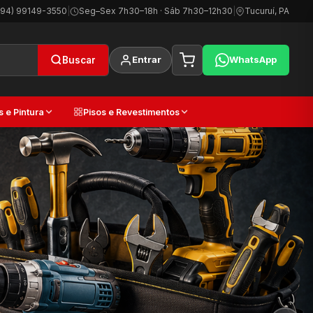
(94) 99149-3550
|
Seg–Sex 7h30–18h · Sáb 7h30–12h30
|
Tucuruí, PA
Entrar
WhatsApp
Buscar
s e Pintura
Pisos e Revestimentos