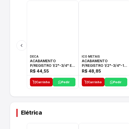
DECA
ICO METAIS
ACABAMENTO
ACABAMENTO
P/REGISTRO 1/2"-3/4" E
P/REGISTRO 1/2"-3/4"-1"
1"C21.PQ DECA
ACB M CS 33 ICO
R$ 44,55
R$ 48,85
Carrinho
Pedir
Carrinho
Pedir
Elétrica