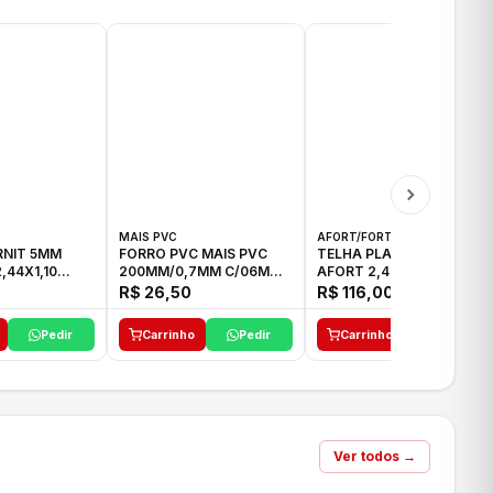
MAIS PVC
AFORT/FORTLEV
RNIT 5MM
FORRO PVC MAIS PVC
TELHA PLAN COLONIAL
,44X1,10
200MM/0,7MM C/06M
AFORT 2,42MX0,88CM
BRANCO
R$ 26,50
R$ 116,00
Pedir
Carrinho
Pedir
Carrinho
Pedir
Ver todos →