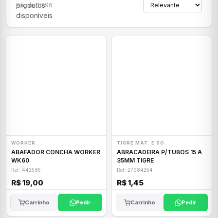
produtos
Página 1/296
disponíveis
WORKER
TIGRE MAT. E SO
ABAFADOR CONCHA WORKER
ABRACADEIRA P/TUBOS 15 A
WK60
35MM TIGRE
Ref: 442585
Ref: 27984254
R$ 19,00
R$ 1,45
Carrinho
Pedir
Carrinho
Pedir