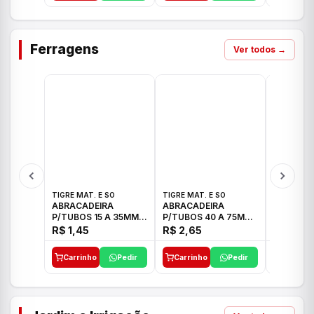
Ferragens
Ver todos →
TIGRE MAT. E SO
TIGRE MAT. E SO
TIGRE MAT
ABRACADEIRA
ABRACADEIRA
ABRACAD
P/TUBOS 15 A 35MM
P/TUBOS 40 A 75MM
P/TUBOS 
TIGRE
TIGRE
TIGRE
R$ 1,45
R$ 2,65
R$ 6,05
Carrinho
Pedir
Carrinho
Pedir
Carrinh