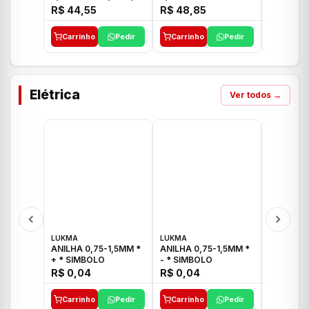
E 1"C21.PQ DECA
1/2"-3/4"-1" ACB M
1/2"-3/4
R$ 44,55
R$ 48,85
R$ 32,9
CS 33 ICO
CROSS T
Carrinho
Pedir
Carrinho
Pedir
Carrinh
Elétrica
Ver todos →
LUKMA
LUKMA
LUKMA
ANILHA 0,75-1,5MM *
ANILHA 0,75-1,5MM *
ANILHA 0
+ * SIMBOLO
- * SIMBOLO
R$ 0,04
R$ 0,04
R$ 0,04
Carrinho
Pedir
Carrinho
Pedir
Carrinh