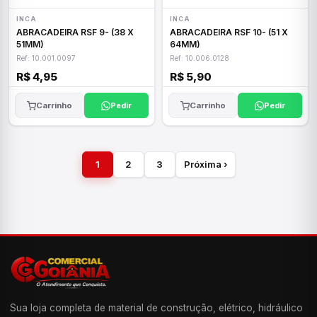
INCA
INCA
ABRACADEIRA RSF 9- (38 X
ABRACADEIRA RSF 10- (51 X
51MM)
64MM)
Ref: 10.001.0097
Ref: 10.006.0128
R$ 4,95
R$ 5,90
Carrinho
Pedir
Carrinho
Pedir
1
2
3
Próxima ›
Sua loja completa de material de construção, elétrico, hidráulico