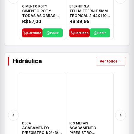
CIMENTO POTY
ETERNIT S.A.
ETERNIT S
CIMENTO POTY
TELHA ETERNIT 5MM
TELHA E
TODAS AS OBRAS
TROPICAL 2,44X1,10
ONDULAD
50KG CP-II F/32
27,10KG
48,80KG
R$ 57,00
R$ 89,95
R$ 156,
Carrinho
Pedir
Carrinho
Pedir
Carrinh
Hidráulica
Ver todos →
DECA
ICO METAIS
TIGRE
ACABAMENTO
ACABAMENTO
ACABAM
P/REGISTRO 1/2"-3/4"
P/REGISTRO
P/REGIS