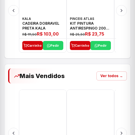
KALA
PINCEIS ATLAS
BOSCH
CADEIRA DOBRAVEL
KIT PINTURA
PARAFUS
PRETA KALA
ANTIRESPINGO 2003
FURADEI
ATLAS 03 PCS
12V GSR 
R$ 103,00
R$ 23,75
R$ 111,50
R$ 25,50
R$ 477,00
Carrinho
Pedir
Carrinho
Pedir
Carrinh
Mais Vendidos
Ver todos →