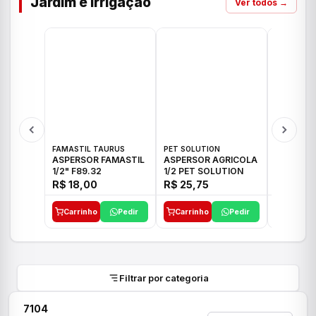
Jardim e Irrigação
Ver todos →
FAMASTIL TAURUS
PET SOLUTION
IMPLEBRA
ASPERSOR FAMASTIL
ASPERSOR AGRICOLA
ASPERSO
1/2" F89.32
1/2 PET SOLUTION
3/4 IMPL
R$ 18,00
R$ 25,75
R$ 26,3
Carrinho
Pedir
Carrinho
Pedir
Carrinh
Filtrar por categoria
7104