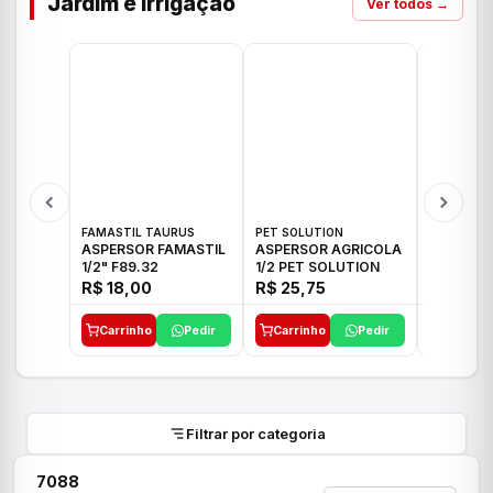
Jardim e Irrigação
Ver todos →
FAMASTIL TAURUS
PET SOLUTION
IMPLEBRA
ASPERSOR FAMASTIL
ASPERSOR AGRICOLA
ASPERSO
1/2" F89.32
1/2 PET SOLUTION
3/4 IMPL
R$ 18,00
R$ 25,75
R$ 26,3
Carrinho
Pedir
Carrinho
Pedir
Carrinh
Filtrar por categoria
7088