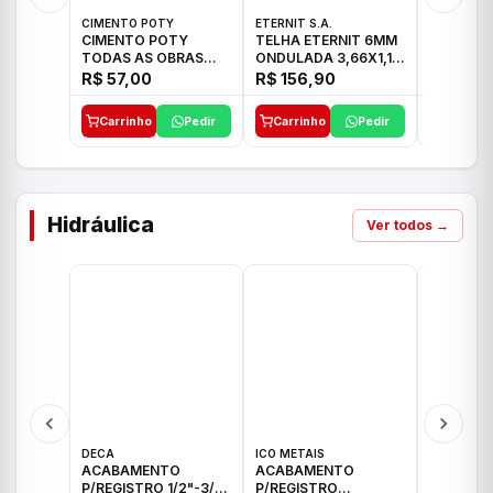
CIMENTO POTY
ETERNIT S.A.
LEF CERA
CIMENTO POTY
TELHA ETERNIT 6MM
PORCELA
TODAS AS OBRAS
ONDULADA 3,66X1,10
72X72 7
50KG CP-II F/32
48,80KG
C/2,59M
R$ 57,00
R$ 156,90
R$ 71,0
Carrinho
Pedir
Carrinho
Pedir
Carrinh
Hidráulica
Ver todos →
DECA
ICO METAIS
TIGRE
ACABAMENTO
ACABAMENTO
ACABAM
P/REGISTRO 1/2"-3/4"
P/REGISTRO
P/REGIS