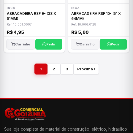
INCA
INCA
ABRACADEIRA RSF 9- (38 X
ABRACADEIRA RSF 10- (51 X
51MM)
64MM)
Ref: 10.001.0097
Ref: 10.006.0128
R$ 4,95
R$ 5,90
Carrinho
Pedir
Carrinho
Pedir
1
2
3
Próxima ›
Sua loja completa de material de construção, elétrico, hidráulico