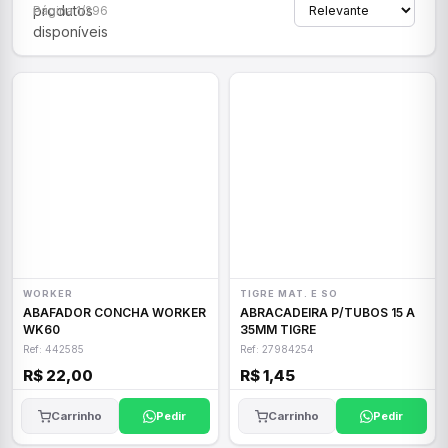
produtos
Página 1/296
disponíveis
WORKER
TIGRE MAT. E SO
ABAFADOR CONCHA WORKER
ABRACADEIRA P/TUBOS 15 A
WK60
35MM TIGRE
Ref: 442585
Ref: 27984254
R$ 22,00
R$ 1,45
Carrinho
Pedir
Carrinho
Pedir