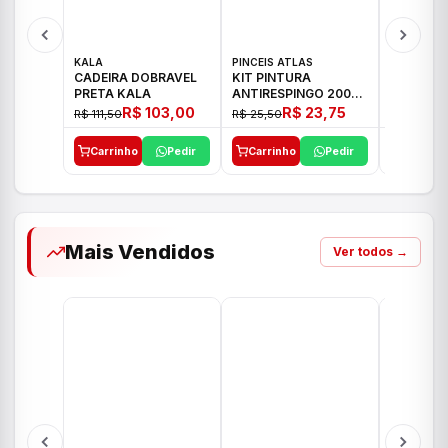
KALA
PINCEIS ATLAS
BOSCH
CADEIRA DOBRAVEL
KIT PINTURA
PARAFUS
PRETA KALA
ANTIRESPINGO 2003
FURADEI
ATLAS 03 PCS
12V GSR 
R$ 103,00
R$ 23,75
R$ 111,50
R$ 25,50
R$ 477,00
Carrinho
Pedir
Carrinho
Pedir
Carrinh
Mais Vendidos
Ver todos →