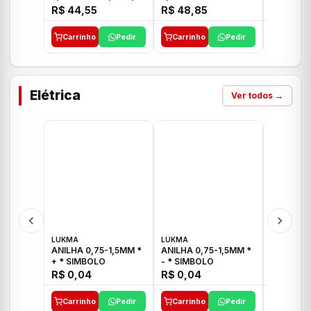
E 1"C21.PQ DECA
1/2"-3/4"-1" ACB M
1/2"-3/4
R$ 44,55
R$ 48,85
R$ 32,9
CS 33 ICO
CROSS T
Carrinho
Pedir
Carrinho
Pedir
Carrinh
Elétrica
Ver todos →
LUKMA
LUKMA
LUKMA
ANILHA 0,75-1,5MM *
ANILHA 0,75-1,5MM *
ANILHA 0
+ * SIMBOLO
- * SIMBOLO
R$ 0,04
R$ 0,04
R$ 0,04
Carrinho
Pedir
Carrinho
Pedir
Carrinh