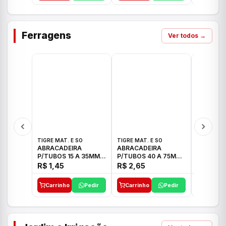
Ferragens
Ver todos →
TIGRE MAT. E SO
TIGRE MAT. E SO
TIGRE MAT
ABRACADEIRA
ABRACADEIRA
ABRACAD
P/TUBOS 15 A 35MM
P/TUBOS 40 A 75MM
P/TUBOS 
TIGRE
TIGRE
TIGRE
R$ 1,45
R$ 2,65
R$ 6,05
Carrinho
Pedir
Carrinho
Pedir
Carrinh