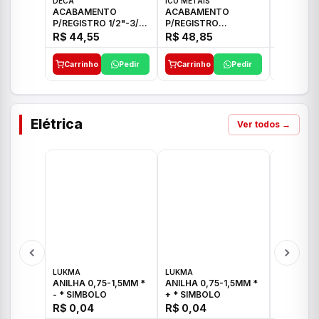
DECA
ICO METAIS
TIGRE
ACABAMENTO
ACABAMENTO
ACABAM
P/REGISTRO 1/2"-3/4"
P/REGISTRO
P/REGIS
E 1"C21.PQ DECA
1/2"-3/4"-1" ACB M
1/2"-3/4
R$ 44,55
R$ 48,85
R$ 32,9
CS 33 ICO
CROSS T
Carrinho
Pedir
Carrinho
Pedir
Carrinh
Elétrica
Ver todos →
LUKMA
LUKMA
LUKMA
ANILHA 0,75-1,5MM *
ANILHA 0,75-1,5MM *
ANILHA 0
- * SIMBOLO
+ * SIMBOLO
R$ 0,04
R$ 0,04
R$ 0,04