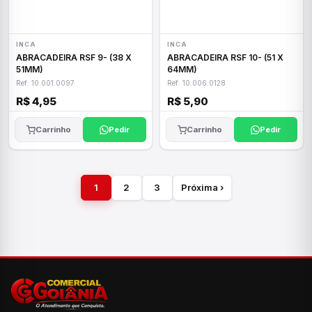
INCA
INCA
ABRACADEIRA RSF 9- (38 X
ABRACADEIRA RSF 10- (51 X
51MM)
64MM)
Ref: 10.001.0097
Ref: 10.006.0128
R$ 4,95
R$ 5,90
Carrinho
Pedir
Carrinho
Pedir
1
2
3
Próxima ›