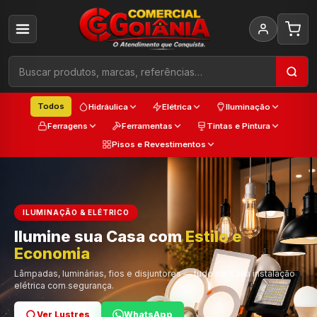
Todos
Hidráulica
Elétrica
Iluminação
Ferragens
Ferramentas
Tintas e Pintura
Pisos e Revestimentos
ILUMINAÇÃO & ELÉTRICO
Ilumine sua Casa com
Estilo e
Cada
Economia
Trabalho
Cor e Qualidade
Lâmpadas, luminárias, fios e disjuntores — tudo para sua instalação
elétrica com segurança.
Ver Lustres
Ver Ferramentas
Ver Tintas
WhatsApp
WhatsApp
WhatsApp