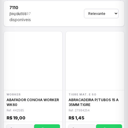
7110
produtos
Página 1/297
disponíveis
WORKER
TIGRE MAT. E SO
ABAFADOR CONCHA WORKER
ABRACADEIRA P/TUBOS 15 A
WK60
35MM TIGRE
Ref: 442585
Ref: 27984254
R$ 19,00
R$ 1,45