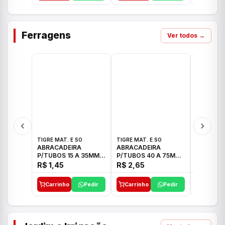
Ferragens
Ver todos →
TIGRE MAT. E SO
TIGRE MAT. E SO
TIGRE MAT
ABRACADEIRA
ABRACADEIRA
ABRACAD
P/TUBOS 15 A 35MM
P/TUBOS 40 A 75MM
P/TUBOS 
TIGRE
TIGRE
TIGRE
R$ 1,45
R$ 2,65
R$ 6,05
Carrinho
Pedir
Carrinho
Pedir
Carrinh