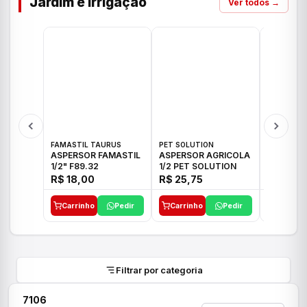
Jardim e Irrigação
Ver todos →
FAMASTIL TAURUS
PET SOLUTION
IMPLEBRA
ASPERSOR FAMASTIL
ASPERSOR AGRICOLA
ASPERSO
1/2" F89.32
1/2 PET SOLUTION
3/4 IMPL
R$ 18,00
R$ 25,75
R$ 26,3
Carrinho
Pedir
Carrinho
Pedir
Carrinh
Filtrar por categoria
7106