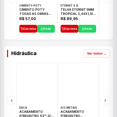
CIMENTO POTY
ETERNIT S.A.
ETERNIT S
CIMENTO POTY
TELHA ETERNIT 5MM
TELHA E
TODAS AS OBRAS
TROPICAL 2,44X1,10
ONDULAD
50KG CP-II F/32
27,10KG
48,80KG
R$ 57,00
R$ 89,95
R$ 156,
Carrinho
Pedir
Carrinho
Pedir
Carrinh
Hidráulica
Ver todos →
DECA
ICO METAIS
TIGRE
ACABAMENTO
ACABAMENTO
ACABAM
P/REGISTRO 1/2"-3/4"
P/REGISTRO
P/REGIS