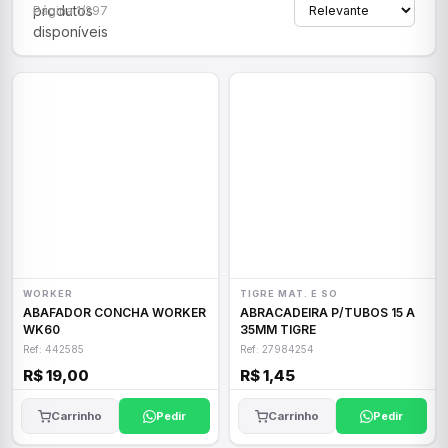
produtos
Página 1/297
disponíveis
WORKER
TIGRE MAT. E SO
ABAFADOR CONCHA WORKER
ABRACADEIRA P/TUBOS 15 A
WK60
35MM TIGRE
Ref: 442585
Ref: 27984254
R$ 19,00
R$ 1,45
Carrinho
Pedir
Carrinho
Pedir