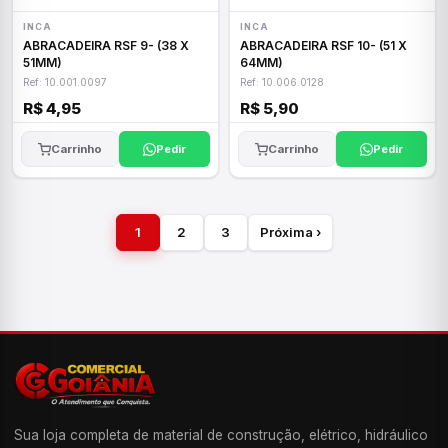
INCA
INCA
ABRACADEIRA RSF 9- (38 X
ABRACADEIRA RSF 10- (51 X
51MM)
64MM)
Ref: 10.001.0097
Ref: 10.006.0128
R$ 4,95
R$ 5,90
Carrinho
Pedir
Carrinho
Pedir
1
2
3
Próxima ›
Sua loja completa de material de construção, elétrico, hidráulico