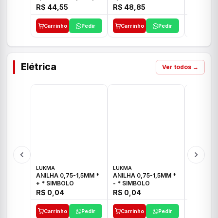
E 1"C21.PQ DECA
1/2"-3/4"-1" ACB M
1/2"-3/4
R$ 44,55
R$ 48,85
R$ 32,9
CS 33 ICO
CROSS T
Carrinho
Pedir
Carrinho
Pedir
Carrinh
Elétrica
Ver todos →
LUKMA
LUKMA
LUKMA
ANILHA 0,75-1,5MM *
ANILHA 0,75-1,5MM *
ANILHA 0
+ * SIMBOLO
- * SIMBOLO
R$ 0,04
R$ 0,04
R$ 0,04
Carrinho
Pedir
Carrinho
Pedir
Carrinh