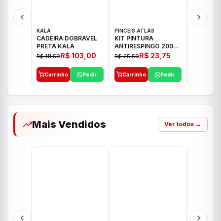
KALA
PINCEIS ATLAS
BOSCH
CADEIRA DOBRAVEL
KIT PINTURA
PARAFUS
PRETA KALA
ANTIRESPINGO 2003
FURADEI
ATLAS 03 PCS
12V GSR 
R$ 103,00
R$ 23,75
R$ 111,50
R$ 25,50
R$ 477,00
Carrinho
Pedir
Carrinho
Pedir
Carrinh
Mais Vendidos
Ver todos →