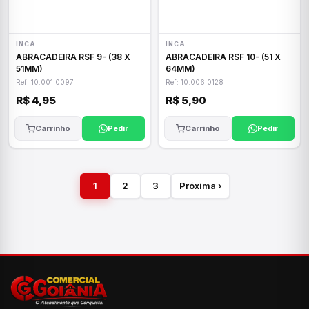
INCA
INCA
ABRACADEIRA RSF 9- (38 X
ABRACADEIRA RSF 10- (51 X
51MM)
64MM)
Ref: 10.001.0097
Ref: 10.006.0128
R$ 4,95
R$ 5,90
Carrinho
Pedir
Carrinho
Pedir
1
2
3
Próxima ›