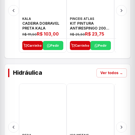
KALA
PINCEIS ATLAS
BOSCH
CADEIRA DOBRAVEL
KIT PINTURA
PARAFUS
PRETA KALA
ANTIRESPINGO 2003
FURADEI
ATLAS 03 PCS
12V GSR 
R$ 103,00
R$ 23,75
R$ 111,50
R$ 25,50
R$ 477,00
Carrinho
Pedir
Carrinho
Pedir
Carrinh
Hidráulica
Ver todos →