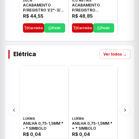
DECA
ICO METAIS
TIGRE
ACABAMENTO
ACABAMENTO
ACABAM
P/REGISTRO 1/2"-3/4"
P/REGISTRO
P/REGIS
E 1"C21.PQ DECA
1/2"-3/4"-1" ACB M
1/2"-3/4
R$ 44,55
R$ 48,85
R$ 32,9
CS 33 ICO
CROSS T
Carrinho
Pedir
Carrinho
Pedir
Carrinh
Elétrica
Ver todos →
LUKMA
LUKMA
LUKMA
ANILHA 0,75-1,5MM *
ANILHA 0,75-1,5MM *
ANILHA 0
- * SIMBOLO
+ * SIMBOLO
R$ 0,04
R$ 0,04
R$ 0,04