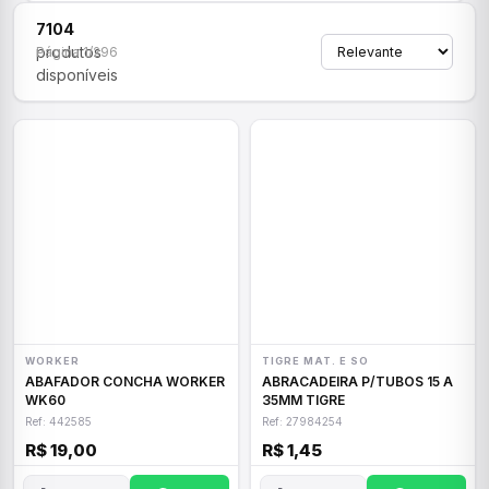
7104
produtos
Página 1/296
disponíveis
WORKER
TIGRE MAT. E SO
ABAFADOR CONCHA WORKER
ABRACADEIRA P/TUBOS 15 A
WK60
35MM TIGRE
Ref: 442585
Ref: 27984254
R$ 19,00
R$ 1,45