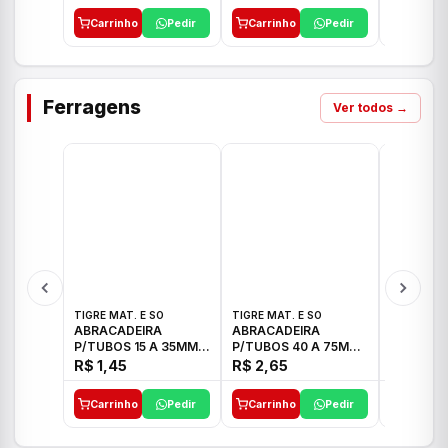
Carrinho
Pedir
Carrinho
Pedir
Carrinh
Ferragens
Ver todos →
TIGRE MAT. E SO
TIGRE MAT. E SO
TIGRE MAT
ABRACADEIRA
ABRACADEIRA
ABRACAD
P/TUBOS 15 A 35MM
P/TUBOS 40 A 75MM
P/TUBOS 
TIGRE
TIGRE
TIGRE
R$ 1,45
R$ 2,65
R$ 6,05
Carrinho
Pedir
Carrinho
Pedir
Carrinh