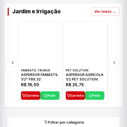
Jardim e Irrigação
Ver todos →
FAMASTIL TAURUS
PET SOLUTION
IMPLEBRA
ASPERSOR FAMASTIL
ASPERSOR AGRICOLA
ASPERSO
1/2" F89.32
1/2 PET SOLUTION
3/4 IMPL
R$ 18,00
R$ 25,75
R$ 26,3
Carrinho
Pedir
Carrinho
Pedir
Carrinh
Filtrar por categoria