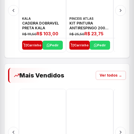
KALA
PINCEIS ATLAS
BOSCH
CADEIRA DOBRAVEL
KIT PINTURA
PARAFUS
PRETA KALA
ANTIRESPINGO 2003
FURADEI
ATLAS 03 PCS
12V GSR 
R$ 103,00
R$ 23,75
R$ 111,50
R$ 25,50
R$ 477,00
Carrinho
Pedir
Carrinho
Pedir
Carrinh
Mais Vendidos
Ver todos →