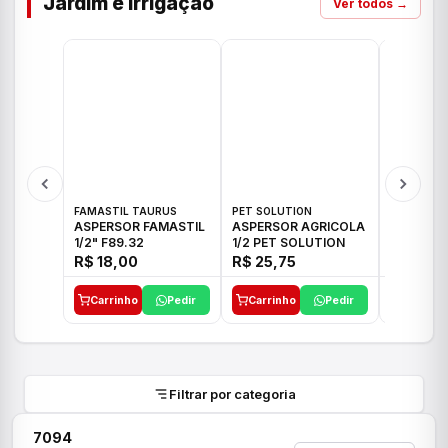
Jardim e Irrigação
Ver todos →
FAMASTIL TAURUS
PET SOLUTION
IMPLEBRA
ASPERSOR FAMASTIL
ASPERSOR AGRICOLA
ASPERSO
1/2" F89.32
1/2 PET SOLUTION
3/4 IMPL
R$ 18,00
R$ 25,75
R$ 26,3
Carrinho
Pedir
Carrinho
Pedir
Carrinh
Filtrar por categoria
7094