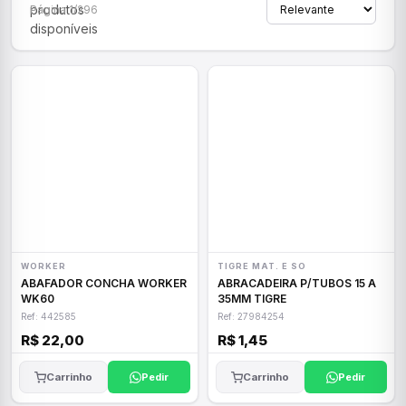
produtos
Página 1/296
disponíveis
WORKER
TIGRE MAT. E SO
ABAFADOR CONCHA WORKER
ABRACADEIRA P/TUBOS 15 A
WK60
35MM TIGRE
Ref: 442585
Ref: 27984254
R$ 22,00
R$ 1,45
Carrinho
Pedir
Carrinho
Pedir