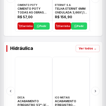
CIMENTO POTY
ETERNIT S.A.
LEF CERA
CIMENTO POTY
TELHA ETERNIT 6MM
PORCELA
TODAS AS OBRAS
ONDULADA 3,66X1,10
72X72 7
50KG CP-II F/32
48,80KG
C/2,59M
R$ 57,00
R$ 156,90
R$ 71,0
Carrinho
Pedir
Carrinho
Pedir
Carrinh
Hidráulica
Ver todos →
DECA
ICO METAIS
TIGRE
ACABAMENTO
ACABAMENTO
ACABAM
P/REGISTRO 1/2"-3/4"
P/REGISTRO
P/REGIS