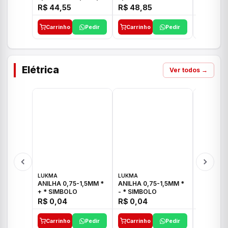
E 1"C21.PQ DECA
1/2"-3/4"-1" ACB M
1/2"-3/4
R$ 44,55
R$ 48,85
R$ 32,9
CS 33 ICO
CROSS T
Carrinho
Pedir
Carrinho
Pedir
Carrinh
Elétrica
Ver todos →
LUKMA
LUKMA
LUKMA
ANILHA 0,75-1,5MM *
ANILHA 0,75-1,5MM *
ANILHA 0
+ * SIMBOLO
- * SIMBOLO
R$ 0,04
R$ 0,04
R$ 0,04
Carrinho
Pedir
Carrinho
Pedir
Carrinh