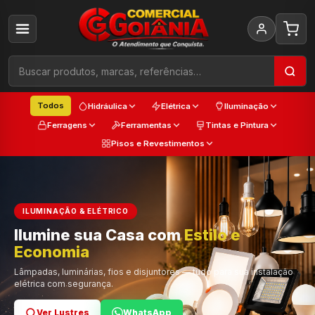
Todos
Hidráulica
Elétrica
Iluminação
Ferragens
Ferramentas
Tintas e Pintura
Pisos e Revestimentos
ILUMINAÇÃO & ELÉTRICO
Ilumine sua Casa com
Estilo e
Cada
Economia
Trabalho
Cor e Qualidade
Lâmpadas, luminárias, fios e disjuntores — tudo para sua instalação
elétrica com segurança.
Ver Lustres
Ver Ferramentas
Ver Tintas
WhatsApp
WhatsApp
WhatsApp