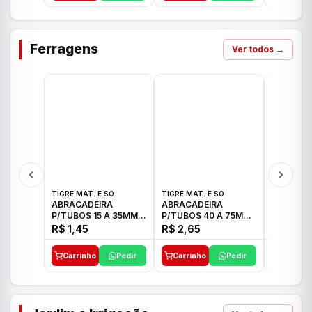
Ferragens
Ver todos →
TIGRE MAT. E SO
TIGRE MAT. E SO
TIGRE MAT
ABRACADEIRA
ABRACADEIRA
ABRACAD
P/TUBOS 15 A 35MM
P/TUBOS 40 A 75MM
P/TUBOS 
TIGRE
TIGRE
TIGRE
R$ 1,45
R$ 2,65
R$ 6,05
Carrinho
Pedir
Carrinho
Pedir
Carrinh