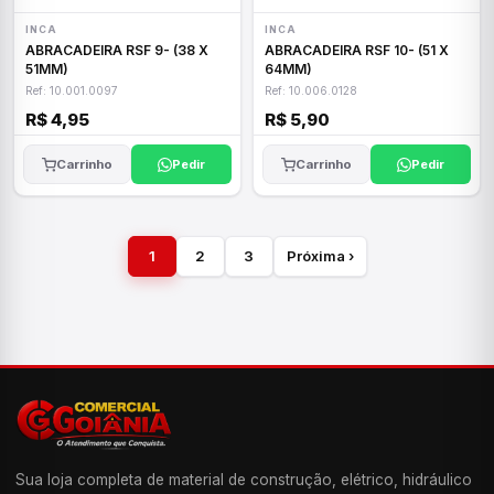
INCA
INCA
ABRACADEIRA RSF 9- (38 X
ABRACADEIRA RSF 10- (51 X
51MM)
64MM)
Ref: 10.001.0097
Ref: 10.006.0128
R$ 4,95
R$ 5,90
Carrinho
Pedir
Carrinho
Pedir
1
2
3
Próxima ›
Sua loja completa de material de construção, elétrico, hidráulico