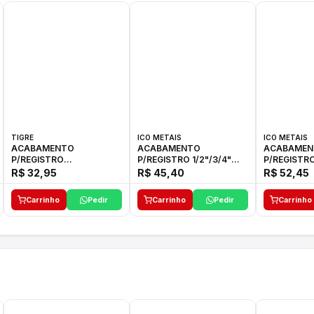
TIGRE
ICO METAIS
ICO METAIS
ACABAMENTO
ACABAMENTO
ACABAMEN
P/REGISTRO
P/REGISTRO 1/2"/3/4"
P/REGISTRO
1/2"-3/4"-1"ELLA CROSS
1416 ACB 33 E ICO
1416 C-50 I
R$ 32,95
R$ 45,40
R$ 52,45
TIGRE
Carrinho
Pedir
Carrinho
Pedir
Carrinho