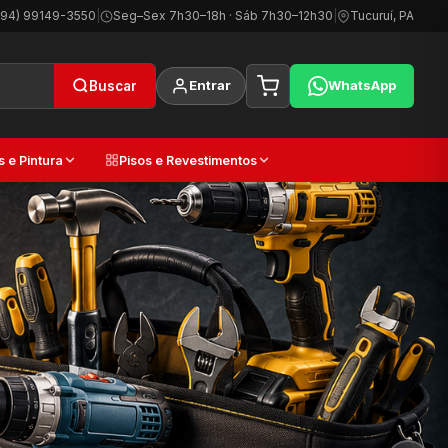
(94) 99149-3550
|
Seg–Sex 7h30–18h · Sáb 7h30–12h30
|
Tucuruí, PA
Entrar
WhatsApp
Buscar
s e Pintura
Pisos e Revestimentos