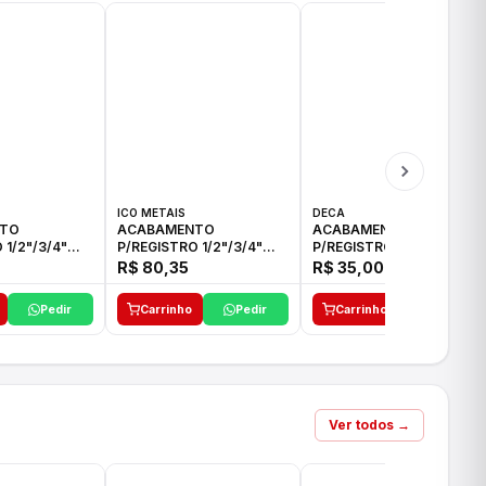
ICO METAIS
DECA
TO
ACABAMENTO
ACABAMENTO
 1/2"/3/4"
P/REGISTRO 1/2"/3/4"
P/REGISTRO 1/2"/3/4" C-
CO
ACB CS ALV E ICO
35 DECA
R$ 80,35
R$ 35,00
Pedir
Carrinho
Pedir
Carrinho
Pedir
Ver todos →