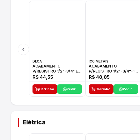
DECA
ICO METAIS
ACABAMENTO
ACABAMENTO
P/REGISTRO 1/2"-3/4" E
P/REGISTRO 1/2"-3/4"-1"
1"C21.PQ DECA
ACB M CS 33 ICO
R$ 44,55
R$ 48,85
Carrinho
Pedir
Carrinho
Pedir
Elétrica