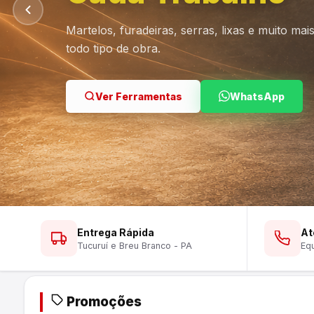
Martelos, furadeiras, serras, lixas e muito ma
todo tipo de obra.
Ver Lustres
Ver Ferramentas
Ver Tintas
WhatsApp
WhatsApp
WhatsApp
Entrega Rápida
At
Tucuruí e Breu Branco - PA
Equ
Promoções