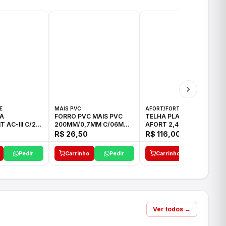
E
MAIS PVC
AFORT/FORTLEV
A
FORRO PVC MAIS PVC
TELHA PLAN COLONIAL
 AC-III C/20
200MM/0,7MM C/06M
AFORT 2,42MX0,88CM
BRANCO
R$ 26,50
R$ 116,00
Pedir
Carrinho
Pedir
Carrinho
Pedir
Ver todos →