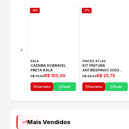
-8%
-7%
KALA
PINCEIS ATLAS
CADEIRA DOBRAVEL
KIT PINTURA
PRETA KALA
ANTIRESPINGO 2003
ATLAS 03 PCS
R$ 103,00
R$ 23,75
R$ 111,50
R$ 25,50
Carrinho
Pedir
Carrinho
Pedir
Mais Vendidos