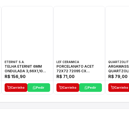
ETERNIT S.A.
LEF CERAMICA
QUARTZOLIT
TELHA ETERNIT 6MM
PORCELANATO ACET
ARGAMASS
ONDULADA 3,66X1,10
72X72 72095 CX
QUARTZOLIT
48,80KG
C/2,59M2
KG
R$ 156,90
R$ 71,00
R$ 79,00
Carrinho
Pedir
Carrinho
Pedir
Carrinho