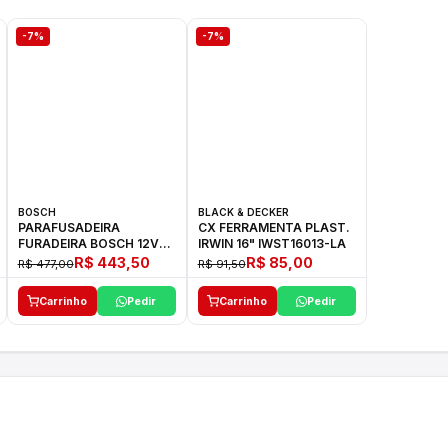
-7%
-7%
BOSCH
BLACK & DECKER
PARAFUSADEIRA
CX FERRAMENTA PLAST.
FURADEIRA BOSCH 12V
IRWIN 16" IWST16013-LA
GSR 1000 SMART
R$ 443,50
R$ 85,00
R$ 477,00
R$ 91,50
Carrinho
Pedir
Carrinho
Pedir