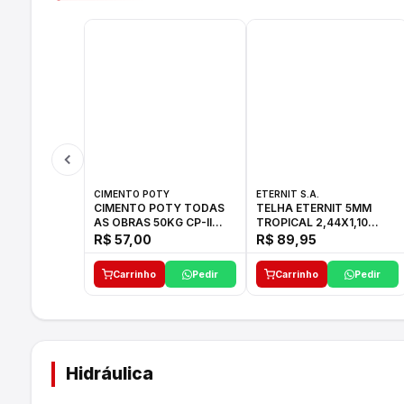
CIMENTO POTY
ETERNIT S.A.
CIMENTO POTY TODAS
TELHA ETERNIT 5MM
AS OBRAS 50KG CP-II
TROPICAL 2,44X1,10
F/32
27,10KG
R$ 57,00
R$ 89,95
Carrinho
Pedir
Carrinho
Pedir
Hidráulica