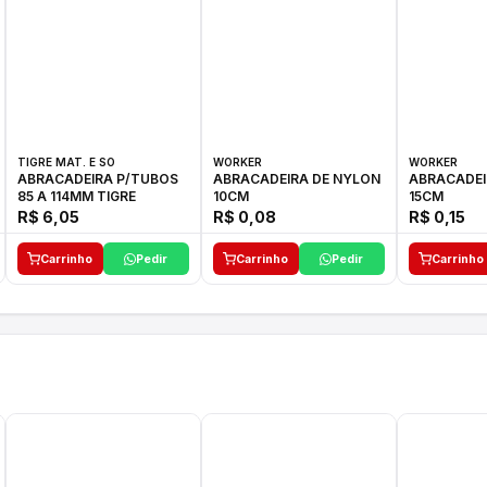
TIGRE MAT. E SO
WORKER
WORKER
ABRACADEIRA P/TUBOS
ABRACADEIRA DE NYLON
ABRACADEI
85 A 114MM TIGRE
10CM
15CM
R$ 6,05
R$ 0,08
R$ 0,15
Carrinho
Pedir
Carrinho
Pedir
Carrinho