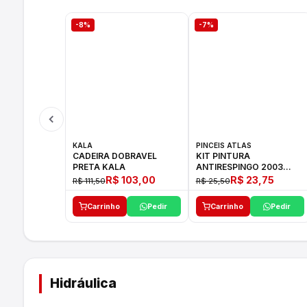
-8%
-7%
KALA
PINCEIS ATLAS
CADEIRA DOBRAVEL
KIT PINTURA
PRETA KALA
ANTIRESPINGO 2003
ATLAS 03 PCS
R$ 103,00
R$ 23,75
R$ 111,50
R$ 25,50
Carrinho
Pedir
Carrinho
Pedir
Hidráulica