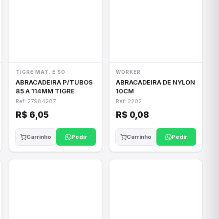
TIGRE MAT. E SO
WORKER
ABRACADEIRA P/TUBOS
ABRACADEIRA DE NYLON
85 A 114MM TIGRE
10CM
Ref: 27984287
Ref: 2202
R$ 6,05
R$ 0,08
Pedir
Pedir
Carrinho
Carrinho