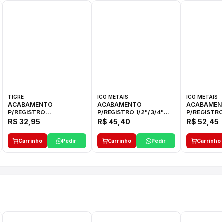
TIGRE
ICO METAIS
ICO METAIS
ACABAMENTO
ACABAMENTO
ACABAMEN
P/REGISTRO
P/REGISTRO 1/2"/3/4"
P/REGISTRO
1/2"-3/4"-1"ELLA CROSS
1416 ACB 33 E ICO
1416 C-50 I
R$ 32,95
R$ 45,40
R$ 52,45
TIGRE
Carrinho
Pedir
Carrinho
Pedir
Carrinho