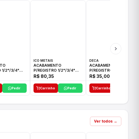
ICO METAIS
DECA
TO
ACABAMENTO
ACABAMENTO
 1/2"/3/4"
P/REGISTRO 1/2"/3/4"
P/REGISTRO 1/2"/3/4" C-
CO
ACB CS ALV E ICO
35 DECA
R$ 80,35
R$ 35,00
Pedir
Carrinho
Pedir
Carrinho
Pedir
Ver todos →