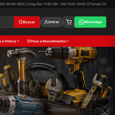
(94) 99149-3550
|
Seg–Sex 7h30–18h · Sáb 7h30–12h30
|
Tucuruí, PA
Entrar
WhatsApp
Buscar
s e Pintura
Pisos e Revestimentos