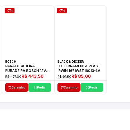
-7%
-7%
BOSCH
BLACK & DECKER
PARAFUSADEIRA
CX FERRAMENTA PLAST.
FURADEIRA BOSCH 12V
IRWIN 16" IWST16013-LA
GSR 1000 SMART
R$ 443,50
R$ 85,00
R$ 477,00
R$ 91,50
Carrinho
Pedir
Carrinho
Pedir