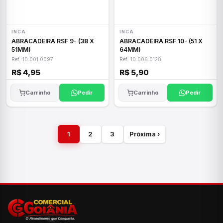
INCA
INCA
ABRACADEIRA RSF 9- (38 X
ABRACADEIRA RSF 10- (51 X
51MM)
64MM)
Ref: 10.001.0097
Ref: 10.006.0128
R$ 4,95
R$ 5,90
Carrinho
Pedir
Carrinho
Pedir
1
2
3
Próxima ›