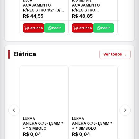
DECA
ICO METAIS
TIGRE
ACABAMENTO
ACABAMENTO
ACABAM
P/REGISTRO 1/2"-3/4"
P/REGISTRO
P/REGIS
E 1"C21.PQ DECA
1/2"-3/4"-1" ACB M
1/2"-3/4
R$ 44,55
R$ 48,85
R$ 32,9
CS 33 ICO
CROSS T
Carrinho
Pedir
Carrinho
Pedir
Carrinh
Elétrica
Ver todos →
LUKMA
LUKMA
LUKMA
ANILHA 0,75-1,5MM *
ANILHA 0,75-1,5MM *
ANILHA 0
- * SIMBOLO
+ * SIMBOLO
R$ 0,04
R$ 0,04
R$ 0,04