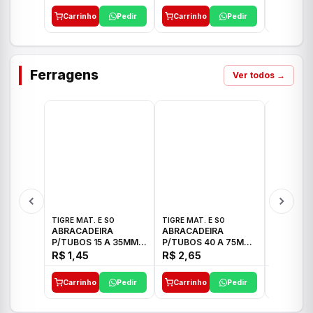
Carrinho
Pedir
Carrinho
Pedir
Carrinh
Ferragens
Ver todos →
TIGRE MAT. E SO
TIGRE MAT. E SO
TIGRE MAT
ABRACADEIRA
ABRACADEIRA
ABRACAD
P/TUBOS 15 A 35MM
P/TUBOS 40 A 75MM
P/TUBOS 
TIGRE
TIGRE
TIGRE
R$ 1,45
R$ 2,65
R$ 6,05
Carrinho
Pedir
Carrinho
Pedir
Carrinh