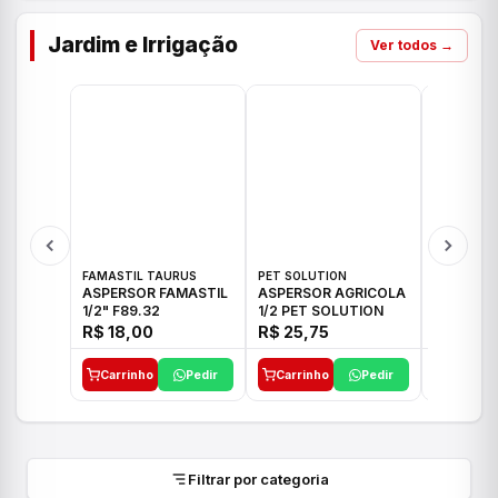
Jardim e Irrigação
Ver todos →
FAMASTIL TAURUS
PET SOLUTION
IMPLEBRA
ASPERSOR FAMASTIL
ASPERSOR AGRICOLA
ASPERSO
1/2" F89.32
1/2 PET SOLUTION
3/4 IMPL
R$ 18,00
R$ 25,75
R$ 26,3
Carrinho
Pedir
Carrinho
Pedir
Carrinh
Filtrar por categoria