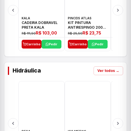
KALA
PINCEIS ATLAS
BOSCH
CADEIRA DOBRAVEL
KIT PINTURA
PARAFUS
PRETA KALA
ANTIRESPINGO 2003
FURADEI
ATLAS 03 PCS
12V GSR 
R$ 103,00
R$ 23,75
R$ 111,50
R$ 25,50
R$ 477,00
Carrinho
Pedir
Carrinho
Pedir
Carrinh
Hidráulica
Ver todos →