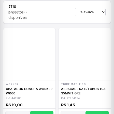
7110
produtos
Página 1/297
disponíveis
WORKER
TIGRE MAT. E SO
ABAFADOR CONCHA WORKER
ABRACADEIRA P/TUBOS 15 A
WK60
35MM TIGRE
Ref: 442585
Ref: 27984254
R$ 19,00
R$ 1,45