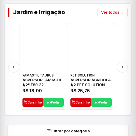
Jardim e Irrigação
Ver todos →
FAMASTIL TAURUS
PET SOLUTION
IMPLEBRA
ASPERSOR FAMASTIL
ASPERSOR AGRICOLA
ASPERSO
1/2" F89.32
1/2 PET SOLUTION
3/4 IMPL
R$ 18,00
R$ 25,75
R$ 26,3
Carrinho
Pedir
Carrinho
Pedir
Carrinh
Filtrar por categoria