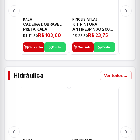
KALA
PINCEIS ATLAS
BOSCH
CADEIRA DOBRAVEL
KIT PINTURA
PARAFUS
PRETA KALA
ANTIRESPINGO 2003
FURADEI
ATLAS 03 PCS
12V GSR 
R$ 103,00
R$ 23,75
R$ 111,50
R$ 25,50
R$ 477,00
Carrinho
Pedir
Carrinho
Pedir
Carrinh
Hidráulica
Ver todos →