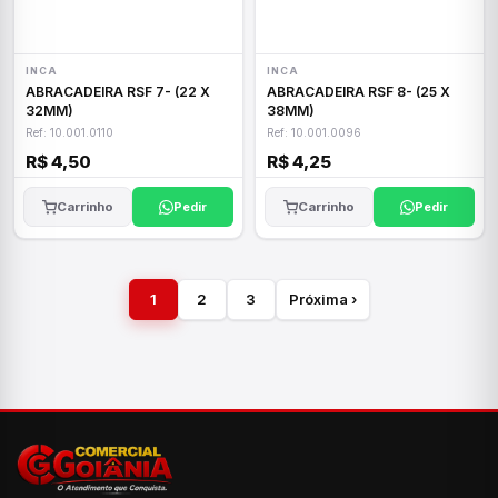
INCA
INCA
ABRACADEIRA RSF 7- (22 X
ABRACADEIRA RSF 8- (25 X
32MM)
38MM)
Ref: 10.001.0110
Ref: 10.001.0096
R$ 4,50
R$ 4,25
Carrinho
Pedir
Carrinho
Pedir
1
2
3
Próxima ›