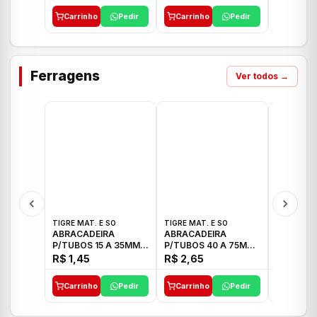
Carrinho
Pedir
Carrinho
Pedir
Carrinh
Ferragens
Ver todos →
TIGRE MAT. E SO
TIGRE MAT. E SO
TIGRE MAT
ABRACADEIRA
ABRACADEIRA
ABRACAD
P/TUBOS 15 A 35MM
P/TUBOS 40 A 75MM
P/TUBOS 
TIGRE
TIGRE
TIGRE
R$ 1,45
R$ 2,65
R$ 6,05
Carrinho
Pedir
Carrinho
Pedir
Carrinh