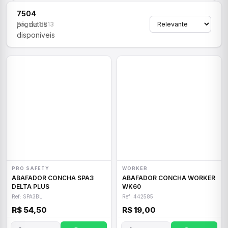
7504
produtos
Página 1/313
disponíveis
PRO SAFETY
WORKER
ABAFADOR CONCHA SPA3
ABAFADOR CONCHA WORKER
DELTA PLUS
WK60
Ref: SPA3BL
Ref: 442585
R$ 54,50
R$ 19,00