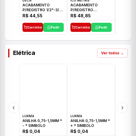
DECA
ICO METAIS
TIGRE
ACABAMENTO
ACABAMENTO
ACABAM
P/REGISTRO 1/2"-3/4"
P/REGISTRO
P/REGIS
E 1"C21.PQ DECA
1/2"-3/4"-1" ACB M
1/2"-3/4
R$ 44,55
R$ 48,85
R$ 32,9
CS 33 ICO
CROSS T
Carrinho
Pedir
Carrinho
Pedir
Carrinh
Elétrica
Ver todos →
LUKMA
LUKMA
LUKMA
ANILHA 0,75-1,5MM *
ANILHA 0,75-1,5MM *
ANILHA 0
- * SIMBOLO
+ * SIMBOLO
R$ 0,04
R$ 0,04
R$ 0,04