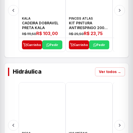
KALA
PINCEIS ATLAS
BOSCH
CADEIRA DOBRAVEL
KIT PINTURA
PARAFUS
PRETA KALA
ANTIRESPINGO 2003
FURADEI
ATLAS 03 PCS
12V GSR 
R$ 103,00
R$ 23,75
R$ 111,50
R$ 25,50
R$ 477,00
Carrinho
Pedir
Carrinho
Pedir
Carrinh
Hidráulica
Ver todos →