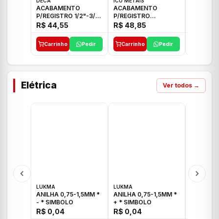
DECA
ICO METAIS
TIGRE
ACABAMENTO
ACABAMENTO
ACABAM
P/REGISTRO 1/2"-3/4"
P/REGISTRO
P/REGIS
E 1"C21.PQ DECA
1/2"-3/4"-1" ACB M
1/2"-3/4
R$ 44,55
R$ 48,85
R$ 32,9
CS 33 ICO
CROSS T
Carrinho
Pedir
Carrinho
Pedir
Carrinh
Elétrica
Ver todos →
LUKMA
LUKMA
LUKMA
ANILHA 0,75-1,5MM *
ANILHA 0,75-1,5MM *
ANILHA 0
- * SIMBOLO
+ * SIMBOLO
R$ 0,04
R$ 0,04
R$ 0,04