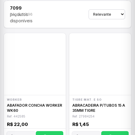
7099
produtos
Página 1/296
disponíveis
WORKER
TIGRE MAT. E SO
ABAFADOR CONCHA WORKER
ABRACADEIRA P/TUBOS 15 A
WK60
35MM TIGRE
Ref: 442585
Ref: 27984254
R$ 22,00
R$ 1,45