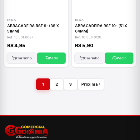
INCA
INCA
ABRACADEIRA RSF 9- (38 X
ABRACADEIRA RSF 10- (51 X
51MM)
64MM)
Ref: 10.001.0097
Ref: 10.006.0128
R$ 4,95
R$ 5,90
Carrinho
Pedir
Carrinho
Pedir
1
2
3
Próxima ›