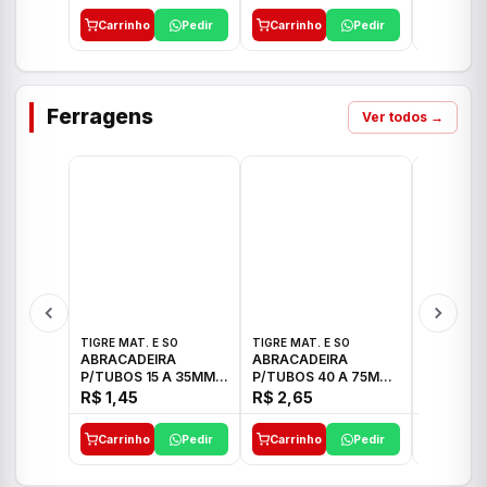
Carrinho
Pedir
Carrinho
Pedir
Carrinh
Ferragens
Ver todos →
TIGRE MAT. E SO
TIGRE MAT. E SO
TIGRE MAT
ABRACADEIRA
ABRACADEIRA
ABRACAD
P/TUBOS 15 A 35MM
P/TUBOS 40 A 75MM
P/TUBOS 
TIGRE
TIGRE
TIGRE
R$ 1,45
R$ 2,65
R$ 6,05
Carrinho
Pedir
Carrinho
Pedir
Carrinh