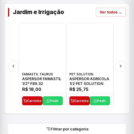
Jardim e Irrigação
Ver todos →
FAMASTIL TAURUS
PET SOLUTION
IMPLEBRA
ASPERSOR FAMASTIL
ASPERSOR AGRICOLA
ASPERSO
1/2" F89.32
1/2 PET SOLUTION
3/4 IMPL
R$ 18,00
R$ 25,75
R$ 26,3
Carrinho
Pedir
Carrinho
Pedir
Carrinh
Filtrar por categoria