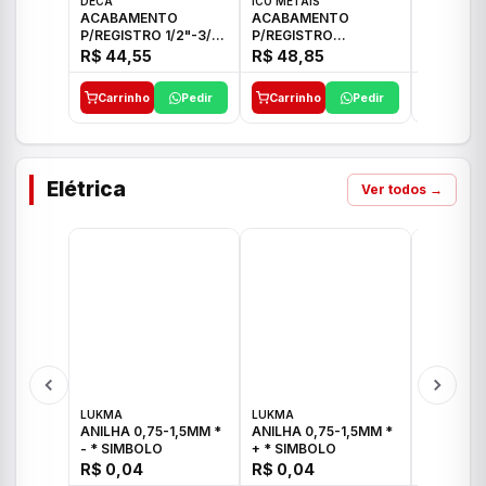
DECA
ICO METAIS
TIGRE
ACABAMENTO
ACABAMENTO
ACABAM
P/REGISTRO 1/2"-3/4"
P/REGISTRO
P/REGIS
E 1"C21.PQ DECA
1/2"-3/4"-1" ACB M
1/2"-3/4
R$ 44,55
R$ 48,85
R$ 32,9
CS 33 ICO
CROSS T
Carrinho
Pedir
Carrinho
Pedir
Carrinh
Elétrica
Ver todos →
LUKMA
LUKMA
LUKMA
ANILHA 0,75-1,5MM *
ANILHA 0,75-1,5MM *
ANILHA 0
- * SIMBOLO
+ * SIMBOLO
R$ 0,04
R$ 0,04
R$ 0,04