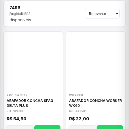
7496
produtos
Página 1/313
disponíveis
PRO SAFETY
WORKER
ABAFADOR CONCHA SPA3
ABAFADOR CONCHA WORKER
DELTA PLUS
WK60
Ref: SPA3BL
Ref: 442585
R$ 54,50
R$ 22,00