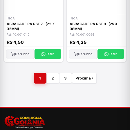
INCA
INCA
ABRACADEIRA RSF 7- (22 X
ABRACADEIRA RSF 8- (25 X
32MM)
38MM)
Ref: 10.001.0110
Ref: 10.001.0096
R$ 4,50
R$ 4,25
Carrinho
Pedir
Carrinho
Pedir
1
2
3
Próxima ›