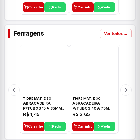
Carrinho
Pedir
Carrinho
Pedir
Carrinh
Ferragens
Ver todos →
TIGRE MAT. E SO
TIGRE MAT. E SO
TIGRE MAT
ABRACADEIRA
ABRACADEIRA
ABRACAD
P/TUBOS 15 A 35MM
P/TUBOS 40 A 75MM
P/TUBOS 
TIGRE
TIGRE
TIGRE
R$ 1,45
R$ 2,65
R$ 6,05
Carrinho
Pedir
Carrinho
Pedir
Carrinh