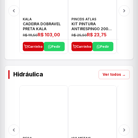
KALA
PINCEIS ATLAS
BOSCH
CADEIRA DOBRAVEL
KIT PINTURA
PARAFUS
PRETA KALA
ANTIRESPINGO 2003
FURADEI
ATLAS 03 PCS
12V GSR 
R$ 103,00
R$ 23,75
R$ 111,50
R$ 25,50
R$ 477,00
Carrinho
Pedir
Carrinho
Pedir
Carrinh
Hidráulica
Ver todos →