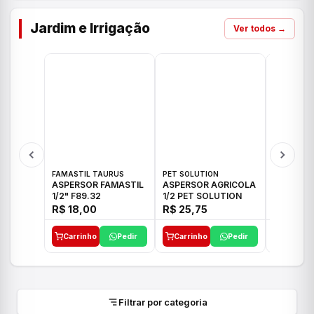
Jardim e Irrigação
Ver todos →
FAMASTIL TAURUS
PET SOLUTION
IMPLEBRA
ASPERSOR FAMASTIL
ASPERSOR AGRICOLA
ASPERSO
1/2" F89.32
1/2 PET SOLUTION
3/4 IMPL
R$ 18,00
R$ 25,75
R$ 26,3
Carrinho
Pedir
Carrinho
Pedir
Carrinh
Filtrar por categoria