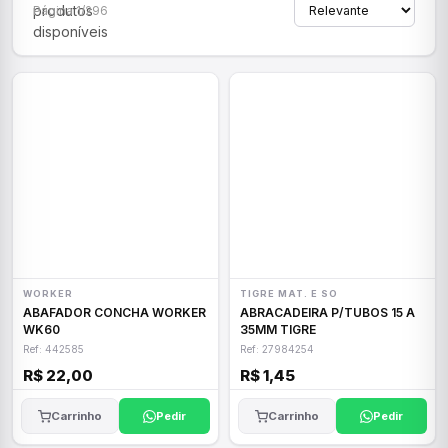
produtos
Página 1/296
disponíveis
WORKER
TIGRE MAT. E SO
ABAFADOR CONCHA WORKER
ABRACADEIRA P/TUBOS 15 A
WK60
35MM TIGRE
Ref: 442585
Ref: 27984254
R$ 22,00
R$ 1,45
Carrinho
Pedir
Carrinho
Pedir