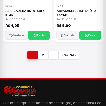
INCA
INCA
ABRACADEIRA RSF 9- (38 X
ABRACADEIRA RSF 10- (51 X
51MM)
64MM)
Ref: 10.001.0097
Ref: 10.006.0128
R$ 4,95
R$ 5,90
Carrinho
Pedir
Carrinho
Pedir
1
2
3
Próxima ›
Sua loja completa de material de construção, elétrico, hidráulico