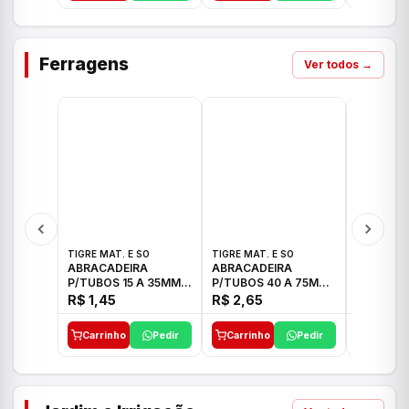
Ferragens
Ver todos →
TIGRE MAT. E SO
TIGRE MAT. E SO
TIGRE MAT
ABRACADEIRA
ABRACADEIRA
ABRACAD
P/TUBOS 15 A 35MM
P/TUBOS 40 A 75MM
P/TUBOS 
TIGRE
TIGRE
TIGRE
R$ 1,45
R$ 2,65
R$ 6,05
Carrinho
Pedir
Carrinho
Pedir
Carrinh