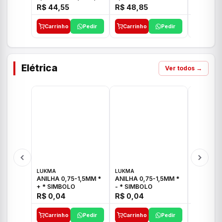
E 1"C21.PQ DECA
1/2"-3/4"-1" ACB M
1/2"-3/4
R$ 44,55
R$ 48,85
R$ 32,9
CS 33 ICO
CROSS T
Carrinho
Pedir
Carrinho
Pedir
Carrinh
Elétrica
Ver todos →
LUKMA
LUKMA
LUKMA
ANILHA 0,75-1,5MM *
ANILHA 0,75-1,5MM *
ANILHA 0
+ * SIMBOLO
- * SIMBOLO
R$ 0,04
R$ 0,04
R$ 0,04
Carrinho
Pedir
Carrinho
Pedir
Carrinh