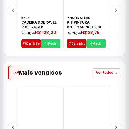
KALA
PINCEIS ATLAS
BOSCH
CADEIRA DOBRAVEL
KIT PINTURA
PARAFUS
PRETA KALA
ANTIRESPINGO 2003
FURADEI
ATLAS 03 PCS
12V GSR 
R$ 103,00
R$ 23,75
R$ 111,50
R$ 25,50
R$ 477,00
Carrinho
Pedir
Carrinho
Pedir
Carrinh
Mais Vendidos
Ver todos →