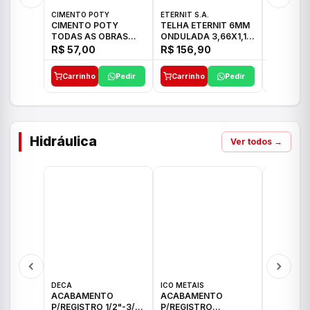
CIMENTO POTY
ETERNIT S.A.
LEF CERA
CIMENTO POTY
TELHA ETERNIT 6MM
PORCELA
TODAS AS OBRAS
ONDULADA 3,66X1,10
72X72 7
50KG CP-II F/32
48,80KG
C/2,59M
R$ 57,00
R$ 156,90
R$ 71,0
Carrinho
Pedir
Carrinho
Pedir
Carrinh
Hidráulica
Ver todos →
DECA
ICO METAIS
TIGRE
ACABAMENTO
ACABAMENTO
ACABAM
P/REGISTRO 1/2"-3/4"
P/REGISTRO
P/REGIS