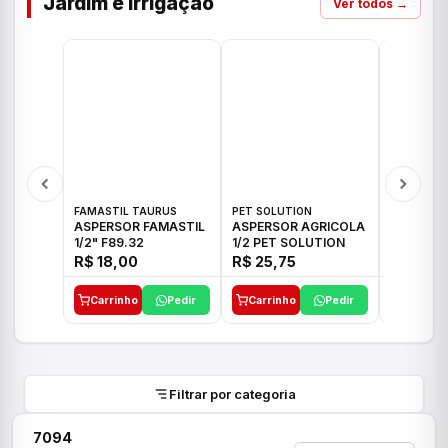
Jardim e Irrigação
Ver todos →
FAMASTIL TAURUS
PET SOLUTION
IMPLEBRA
ASPERSOR FAMASTIL
ASPERSOR AGRICOLA
ASPERSO
1/2" F89.32
1/2 PET SOLUTION
3/4 IMPL
R$ 18,00
R$ 25,75
R$ 26,3
Carrinho
Pedir
Carrinho
Pedir
Carrinh
Filtrar por categoria
7094