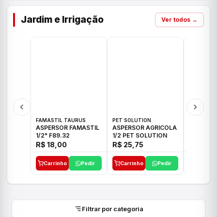
Jardim e Irrigação
Ver todos →
FAMASTIL TAURUS
PET SOLUTION
IMPLEBRA
ASPERSOR FAMASTIL
ASPERSOR AGRICOLA
ASPERSO
1/2" F89.32
1/2 PET SOLUTION
3/4 IMPL
R$ 18,00
R$ 25,75
R$ 26,3
Carrinho
Pedir
Carrinho
Pedir
Carrinh
Filtrar por categoria