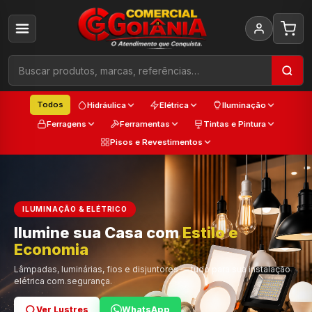
Todos
Hidráulica
Elétrica
Iluminação
Ferragens
Ferramentas
Tintas e Pintura
Pisos e Revestimentos
ILUMINAÇÃO & ELÉTRICO
Ilumine sua Casa com
Estilo e
Cada
Economia
Trabalho
Cor e Qualidade
Lâmpadas, luminárias, fios e disjuntores — tudo para sua instalação
elétrica com segurança.
Ver Lustres
Ver Ferramentas
Ver Tintas
WhatsApp
WhatsApp
WhatsApp