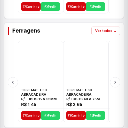
Carrinho
Pedir
Carrinho
Pedir
Carrinh
Ferragens
Ver todos →
TIGRE MAT. E SO
TIGRE MAT. E SO
TIGRE MAT
ABRACADEIRA
ABRACADEIRA
ABRACAD
P/TUBOS 15 A 35MM
P/TUBOS 40 A 75MM
P/TUBOS 
TIGRE
TIGRE
TIGRE
R$ 1,45
R$ 2,65
R$ 6,05
Carrinho
Pedir
Carrinho
Pedir
Carrinh