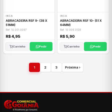
INCA
INCA
ABRACADEIRA RSF 9- (38 X
ABRACADEIRA RSF 10- (51 X
51MM)
64MM)
Ref: 10.001.0097
Ref: 10.006.0128
R$ 4,95
R$ 5,90
Carrinho
Pedir
Carrinho
Pedir
1
2
3
Próxima ›