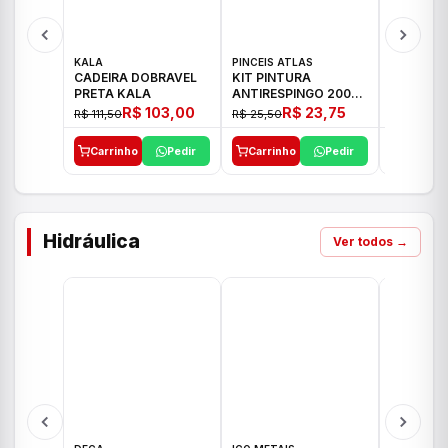
KALA
PINCEIS ATLAS
BOSCH
CADEIRA DOBRAVEL
KIT PINTURA
PARAFUS
PRETA KALA
ANTIRESPINGO 2003
FURADEI
ATLAS 03 PCS
12V GSR 
R$ 103,00
R$ 23,75
R$ 111,50
R$ 25,50
R$ 477,00
Carrinho
Pedir
Carrinho
Pedir
Carrinh
Hidráulica
Ver todos →