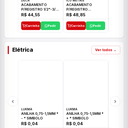
DECA
ICO METAIS
TIGRE
ACABAMENTO
ACABAMENTO
ACABAM
P/REGISTRO 1/2"-3/4"
P/REGISTRO
P/REGIS
E 1"C21.PQ DECA
1/2"-3/4"-1" ACB M
1/2"-3/4
R$ 44,55
R$ 48,85
R$ 32,9
CS 33 ICO
CROSS T
Carrinho
Pedir
Carrinho
Pedir
Carrinh
Elétrica
Ver todos →
LUKMA
LUKMA
LUKMA
ANILHA 0,75-1,5MM *
ANILHA 0,75-1,5MM *
ANILHA 0
- * SIMBOLO
+ * SIMBOLO
R$ 0,04
R$ 0,04
R$ 0,04