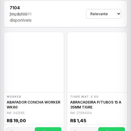
7104
produtos
Página 1/296
disponíveis
WORKER
TIGRE MAT. E SO
ABAFADOR CONCHA WORKER
ABRACADEIRA P/TUBOS 15 A
WK60
35MM TIGRE
Ref: 442585
Ref: 27984254
R$ 19,00
R$ 1,45