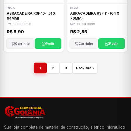
INCA
INCA
ABRACADEIRA RSF 10- (51 X
ABRACADEIRA RSF 11- (64 X
64MM)
76MM)
Ref: 10.006.0128
Ref: 10.001.0099
R$ 5,90
R$ 2,85
Carrinho
Pedir
Carrinho
Pedir
1
2
3
Próxima ›
Sua loja completa de material de construção, elétrico, hidráulico