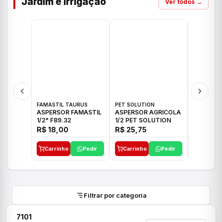
Jardim e Irrigação
Ver todos →
FAMASTIL TAURUS
PET SOLUTION
IMPLEBRA
ASPERSOR FAMASTIL
ASPERSOR AGRICOLA
ASPERSO
1/2" F89.32
1/2 PET SOLUTION
3/4 IMPL
R$ 18,00
R$ 25,75
R$ 26,3
Carrinho
Pedir
Carrinho
Pedir
Carrinh
Filtrar por categoria
7101