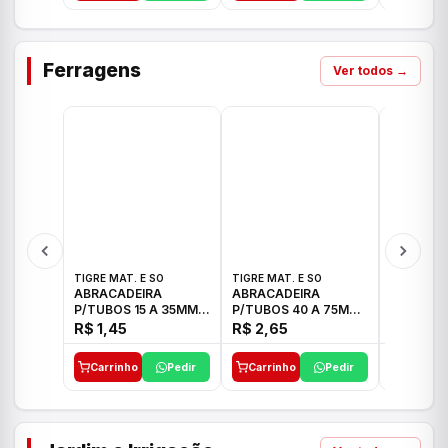
Ferragens
Ver todos →
TIGRE MAT. E SO
TIGRE MAT. E SO
TIGRE MAT
ABRACADEIRA
ABRACADEIRA
ABRACAD
P/TUBOS 15 A 35MM
P/TUBOS 40 A 75MM
P/TUBOS 
TIGRE
TIGRE
TIGRE
R$ 1,45
R$ 2,65
R$ 6,05
Carrinho
Pedir
Carrinho
Pedir
Carrinh