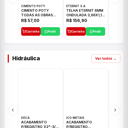
CIMENTO POTY
ETERNIT S.A.
LEF CERA
CIMENTO POTY
TELHA ETERNIT 6MM
PORCELA
TODAS AS OBRAS
ONDULADA 3,66X1,10
72X72 7
50KG CP-II F/32
48,80KG
C/2,59M
R$ 57,00
R$ 156,90
R$ 71,0
Carrinho
Pedir
Carrinho
Pedir
Carrinh
Hidráulica
Ver todos →
DECA
ICO METAIS
TIGRE
ACABAMENTO
ACABAMENTO
ACABAM
P/REGISTRO 1/2"-3/4"
P/REGISTRO
P/REGIS