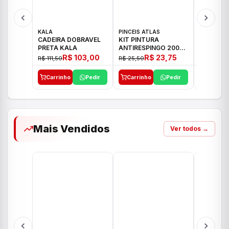
KALA
PINCEIS ATLAS
BOSCH
CADEIRA DOBRAVEL
KIT PINTURA
PARAFUS
PRETA KALA
ANTIRESPINGO 2003
FURADEI
ATLAS 03 PCS
12V GSR 
R$ 103,00
R$ 23,75
R$ 111,50
R$ 25,50
R$ 477,00
Carrinho
Pedir
Carrinho
Pedir
Carrinh
Mais Vendidos
Ver todos →