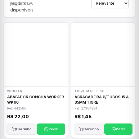
produtos
Página 1/296
disponíveis
WORKER
TIGRE MAT. E SO
ABAFADOR CONCHA WORKER
ABRACADEIRA P/TUBOS 15 A
WK60
35MM TIGRE
Ref: 442585
Ref: 27984254
R$ 22,00
R$ 1,45
Carrinho
Pedir
Carrinho
Pedir