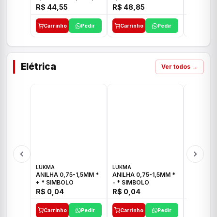
E 1"C21.PQ DECA
1/2"-3/4"-1" ACB M
1/2"-3/4
R$ 44,55
R$ 48,85
R$ 32,9
CS 33 ICO
CROSS T
Carrinho
Pedir
Carrinho
Pedir
Carrinh
Elétrica
Ver todos →
LUKMA
LUKMA
LUKMA
ANILHA 0,75-1,5MM *
ANILHA 0,75-1,5MM *
ANILHA 0
+ * SIMBOLO
- * SIMBOLO
R$ 0,04
R$ 0,04
R$ 0,04
Carrinho
Pedir
Carrinho
Pedir
Carrinh