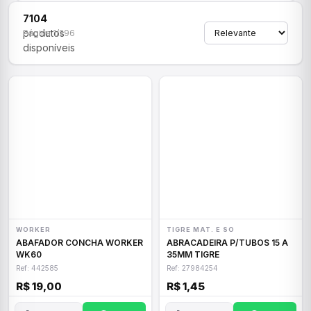
7104
produtos
Página 1/296
disponíveis
WORKER
TIGRE MAT. E SO
ABAFADOR CONCHA WORKER
ABRACADEIRA P/TUBOS 15 A
WK60
35MM TIGRE
Ref: 442585
Ref: 27984254
R$ 19,00
R$ 1,45