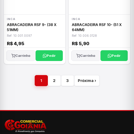
INCA
INCA
ABRACADEIRA RSF 9- (38 X
ABRACADEIRA RSF 10- (51 X
51MM)
64MM)
Ref: 10.001.0097
Ref: 10.006.0128
R$ 4,95
R$ 5,90
Carrinho
Pedir
Carrinho
Pedir
1
2
3
Próxima ›