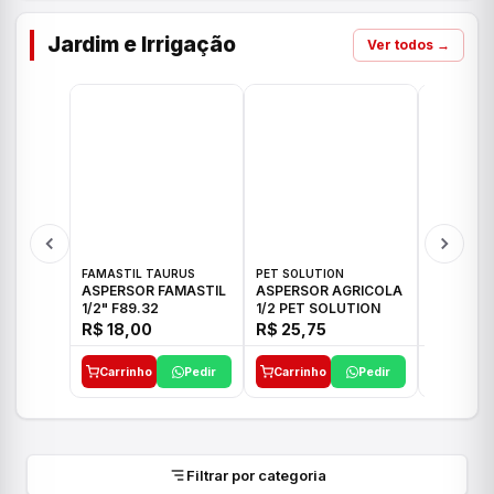
Jardim e Irrigação
Ver todos →
FAMASTIL TAURUS
PET SOLUTION
IMPLEBRA
ASPERSOR FAMASTIL
ASPERSOR AGRICOLA
ASPERSO
1/2" F89.32
1/2 PET SOLUTION
3/4 IMPL
R$ 18,00
R$ 25,75
R$ 26,3
Carrinho
Pedir
Carrinho
Pedir
Carrinh
Filtrar por categoria