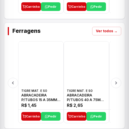
Carrinho
Pedir
Carrinho
Pedir
Carrinh
Ferragens
Ver todos →
TIGRE MAT. E SO
TIGRE MAT. E SO
TIGRE MAT
ABRACADEIRA
ABRACADEIRA
ABRACAD
P/TUBOS 15 A 35MM
P/TUBOS 40 A 75MM
P/TUBOS 
TIGRE
TIGRE
TIGRE
R$ 1,45
R$ 2,65
R$ 6,05
Carrinho
Pedir
Carrinho
Pedir
Carrinh