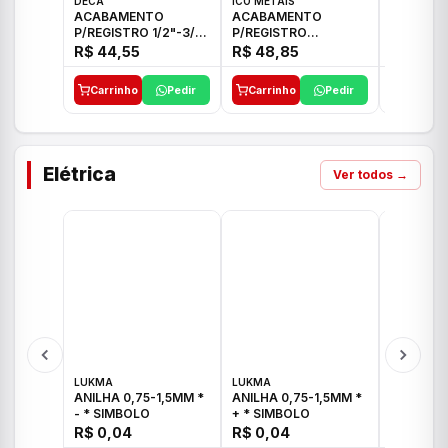
DECA
ICO METAIS
TIGRE
ACABAMENTO
ACABAMENTO
ACABAM
P/REGISTRO 1/2"-3/4"
P/REGISTRO
P/REGIS
E 1"C21.PQ DECA
1/2"-3/4"-1" ACB M
1/2"-3/4
R$ 44,55
R$ 48,85
R$ 32,9
CS 33 ICO
CROSS T
Carrinho
Pedir
Carrinho
Pedir
Carrinh
Elétrica
Ver todos →
LUKMA
LUKMA
LUKMA
ANILHA 0,75-1,5MM *
ANILHA 0,75-1,5MM *
ANILHA 0
- * SIMBOLO
+ * SIMBOLO
R$ 0,04
R$ 0,04
R$ 0,04