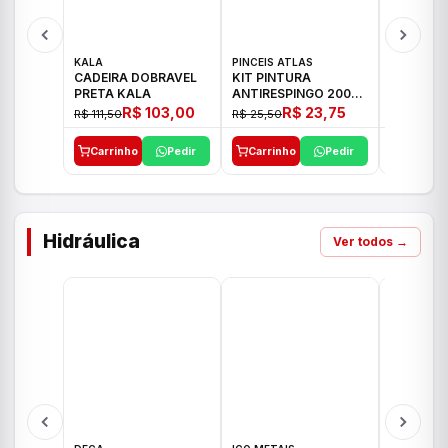
KALA
PINCEIS ATLAS
BOSCH
CADEIRA DOBRAVEL
KIT PINTURA
PARAFUS
PRETA KALA
ANTIRESPINGO 2003
FURADEI
ATLAS 03 PCS
12V GSR 
R$ 103,00
R$ 23,75
R$ 111,50
R$ 25,50
R$ 477,00
Carrinho
Pedir
Carrinho
Pedir
Carrinh
Hidráulica
Ver todos →