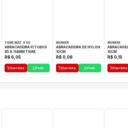
TIGRE MAT. E SO
WORKER
WORKER
ABRACADEIRA P/TUBOS
ABRACADEIRA DE NYLON
ABRACADEI
85 A 114MM TIGRE
10CM
15CM
R$ 6,05
R$ 0,08
R$ 0,15
Carrinho
Pedir
Carrinho
Pedir
Carrinho