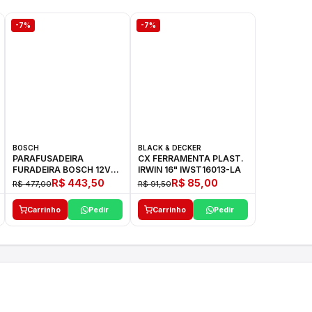
-7%
-7%
BOSCH
BLACK & DECKER
PARAFUSADEIRA
CX FERRAMENTA PLAST.
FURADEIRA BOSCH 12V
IRWIN 16" IWST16013-LA
GSR 1000 SMART
R$ 443,50
R$ 85,00
R$ 477,00
R$ 91,50
Carrinho
Pedir
Carrinho
Pedir