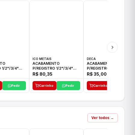
ICO METAIS
DECA
TO
ACABAMENTO
ACABAMENTO
 1/2"/3/4"
P/REGISTRO 1/2"/3/4"
P/REGISTRO 1/2"/3/4" C-
CO
ACB CS ALV E ICO
35 DECA
R$ 80,35
R$ 35,00
Pedir
Carrinho
Pedir
Carrinho
Pedir
Ver todos →