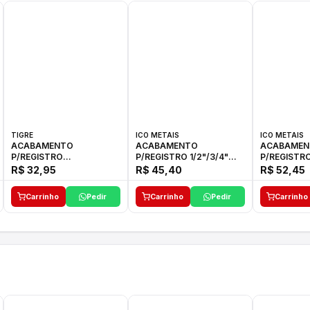
TIGRE
ICO METAIS
ICO METAIS
ACABAMENTO
ACABAMENTO
ACABAMEN
P/REGISTRO
P/REGISTRO 1/2"/3/4"
P/REGISTRO
1/2"-3/4"-1"ELLA CROSS
1416 ACB 33 E ICO
1416 C-50 I
R$ 32,95
R$ 45,40
R$ 52,45
TIGRE
Carrinho
Pedir
Carrinho
Pedir
Carrinho