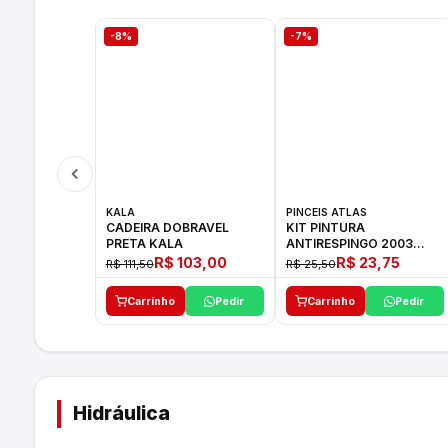
-8%
-7%
KALA
PINCEIS ATLAS
CADEIRA DOBRAVEL
KIT PINTURA
PRETA KALA
ANTIRESPINGO 2003
ATLAS 03 PCS
R$ 103,00
R$ 23,75
R$ 111,50
R$ 25,50
Carrinho
Pedir
Carrinho
Pedir
Hidráulica