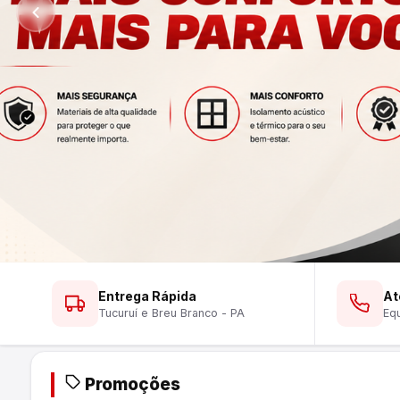
Ver Lustres
Ver Ferramentas
Ver Tintas
WhatsApp
WhatsApp
WhatsApp
Entrega Rápida
At
Tucuruí e Breu Branco - PA
Equ
Promoções