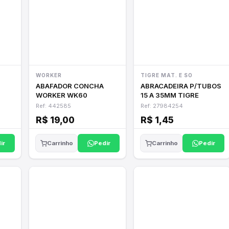
WORKER
TIGRE MAT. E SO
ABAFADOR CONCHA
ABRACADEIRA P/TUBOS
WORKER WK60
15 A 35MM TIGRE
Ref: 442585
Ref: 27984254
R$ 19,00
R$ 1,45
ir
Pedir
Pedir
Carrinho
Carrinho