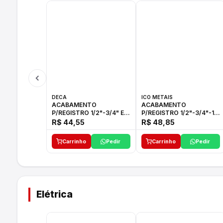
DECA
ICO METAIS
ACABAMENTO
ACABAMENTO
P/REGISTRO 1/2"-3/4" E
P/REGISTRO 1/2"-3/4"-1"
1"C21.PQ DECA
ACB M CS 33 ICO
R$ 44,55
R$ 48,85
Carrinho
Pedir
Carrinho
Pedir
Elétrica