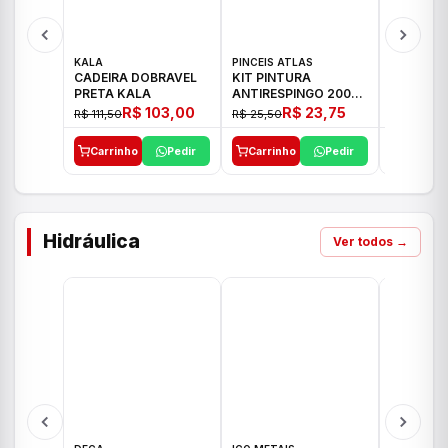
KALA
PINCEIS ATLAS
BOSCH
CADEIRA DOBRAVEL
KIT PINTURA
PARAFUS
PRETA KALA
ANTIRESPINGO 2003
FURADEI
ATLAS 03 PCS
12V GSR 
R$ 103,00
R$ 23,75
R$ 111,50
R$ 25,50
R$ 477,00
Carrinho
Pedir
Carrinho
Pedir
Carrinh
Hidráulica
Ver todos →