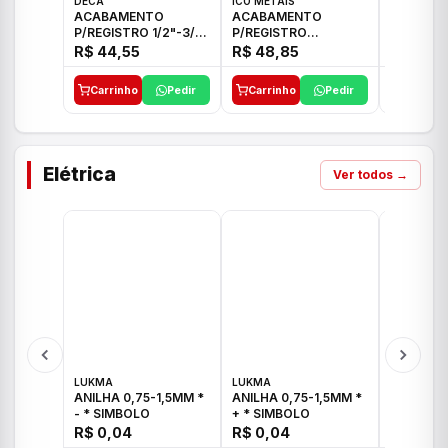
DECA
ICO METAIS
TIGRE
ACABAMENTO
ACABAMENTO
ACABAM
P/REGISTRO 1/2"-3/4"
P/REGISTRO
P/REGIS
E 1"C21.PQ DECA
1/2"-3/4"-1" ACB M
1/2"-3/4
R$ 44,55
R$ 48,85
R$ 32,9
CS 33 ICO
CROSS T
Carrinho
Pedir
Carrinho
Pedir
Carrinh
Elétrica
Ver todos →
LUKMA
LUKMA
LUKMA
ANILHA 0,75-1,5MM *
ANILHA 0,75-1,5MM *
ANILHA 0
- * SIMBOLO
+ * SIMBOLO
R$ 0,04
R$ 0,04
R$ 0,04