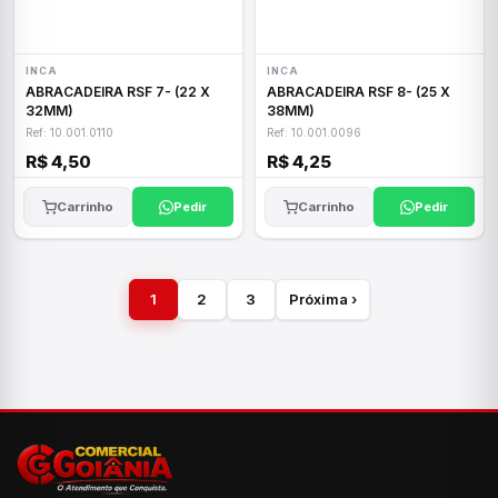
INCA
INCA
ABRACADEIRA RSF 7- (22 X
ABRACADEIRA RSF 8- (25 X
32MM)
38MM)
Ref: 10.001.0110
Ref: 10.001.0096
R$ 4,50
R$ 4,25
Carrinho
Pedir
Carrinho
Pedir
1
2
3
Próxima ›