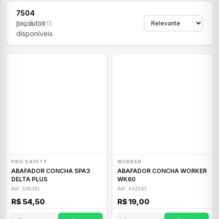
7504
produtos
Página 1/313
disponíveis
PRO SAFETY
WORKER
ABAFADOR CONCHA SPA3
ABAFADOR CONCHA WORKER
DELTA PLUS
WK60
Ref: SPA3BL
Ref: 442585
R$ 54,50
R$ 19,00