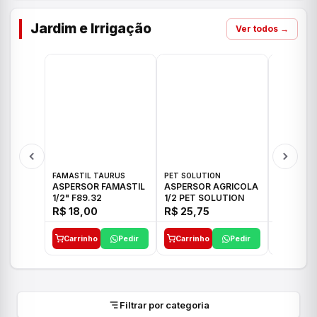
Jardim e Irrigação
Ver todos →
FAMASTIL TAURUS
PET SOLUTION
IMPLEBRA
ASPERSOR FAMASTIL
ASPERSOR AGRICOLA
ASPERSO
1/2" F89.32
1/2 PET SOLUTION
3/4 IMPL
R$ 18,00
R$ 25,75
R$ 26,3
Carrinho
Pedir
Carrinho
Pedir
Carrinh
Filtrar por categoria