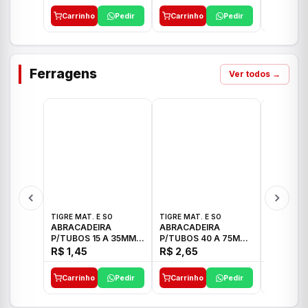
Carrinho
Pedir
Carrinho
Pedir
Carrinh
Ferragens
Ver todos →
TIGRE MAT. E SO
TIGRE MAT. E SO
TIGRE MAT
ABRACADEIRA
ABRACADEIRA
ABRACAD
P/TUBOS 15 A 35MM
P/TUBOS 40 A 75MM
P/TUBOS 
TIGRE
TIGRE
TIGRE
R$ 1,45
R$ 2,65
R$ 6,05
Carrinho
Pedir
Carrinho
Pedir
Carrinh