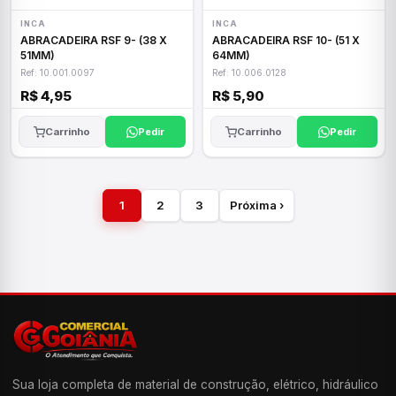
INCA
INCA
ABRACADEIRA RSF 9- (38 X
ABRACADEIRA RSF 10- (51 X
51MM)
64MM)
Ref: 10.001.0097
Ref: 10.006.0128
R$ 4,95
R$ 5,90
Carrinho
Pedir
Carrinho
Pedir
1
2
3
Próxima ›
Sua loja completa de material de construção, elétrico, hidráulico