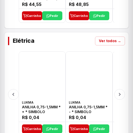
E 1"C21.PQ DECA
1/2"-3/4"-1" ACB M
1/2"-3/4
R$ 44,55
R$ 48,85
R$ 32,9
CS 33 ICO
CROSS T
Carrinho
Pedir
Carrinho
Pedir
Carrinh
Elétrica
Ver todos →
LUKMA
LUKMA
LUKMA
ANILHA 0,75-1,5MM *
ANILHA 0,75-1,5MM *
ANILHA 0
+ * SIMBOLO
- * SIMBOLO
R$ 0,04
R$ 0,04
R$ 0,04
Carrinho
Pedir
Carrinho
Pedir
Carrinh