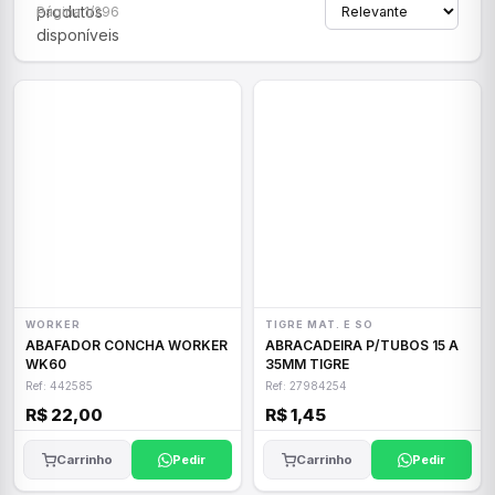
produtos
Página 1/296
disponíveis
WORKER
TIGRE MAT. E SO
ABAFADOR CONCHA WORKER
ABRACADEIRA P/TUBOS 15 A
WK60
35MM TIGRE
Ref: 442585
Ref: 27984254
R$ 22,00
R$ 1,45
Carrinho
Pedir
Carrinho
Pedir