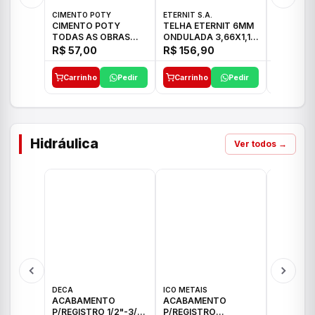
CIMENTO POTY
ETERNIT S.A.
LEF CERA
CIMENTO POTY
TELHA ETERNIT 6MM
PORCELA
TODAS AS OBRAS
ONDULADA 3,66X1,10
72X72 7
50KG CP-II F/32
48,80KG
C/2,59M
R$ 57,00
R$ 156,90
R$ 71,0
Carrinho
Pedir
Carrinho
Pedir
Carrinh
Hidráulica
Ver todos →
DECA
ICO METAIS
TIGRE
ACABAMENTO
ACABAMENTO
ACABAM
P/REGISTRO 1/2"-3/4"
P/REGISTRO
P/REGIS