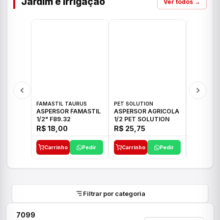
Jardim e Irrigação
Ver todos →
FAMASTIL TAURUS
PET SOLUTION
IMPLEBRA
ASPERSOR FAMASTIL
ASPERSOR AGRICOLA
ASPERSO
1/2" F89.32
1/2 PET SOLUTION
3/4 IMPL
R$ 18,00
R$ 25,75
R$ 26,3
Carrinho
Pedir
Carrinho
Pedir
Carrinh
Filtrar por categoria
7099