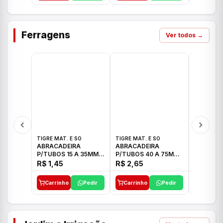
Ferragens
Ver todos →
TIGRE MAT. E SO
TIGRE MAT. E SO
TIGRE MAT
ABRACADEIRA
ABRACADEIRA
ABRACAD
P/TUBOS 15 A 35MM
P/TUBOS 40 A 75MM
P/TUBOS 
TIGRE
TIGRE
TIGRE
R$ 1,45
R$ 2,65
R$ 6,05
Carrinho
Pedir
Carrinho
Pedir
Carrinh