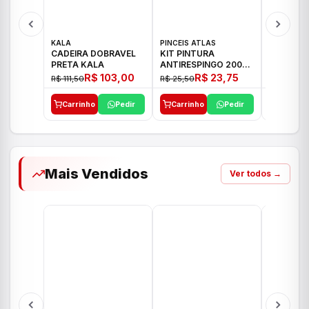
KALA
PINCEIS ATLAS
BOSCH
CADEIRA DOBRAVEL
KIT PINTURA
PARAFUS
PRETA KALA
ANTIRESPINGO 2003
FURADEI
ATLAS 03 PCS
12V GSR 
R$ 103,00
R$ 23,75
R$ 111,50
R$ 25,50
R$ 477,00
Carrinho
Pedir
Carrinho
Pedir
Carrinh
Mais Vendidos
Ver todos →