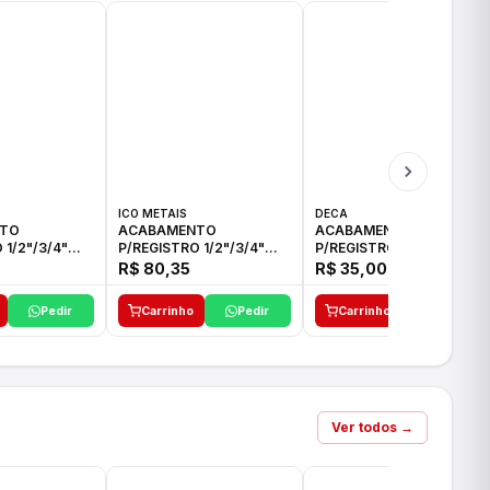
ICO METAIS
DECA
TO
ACABAMENTO
ACABAMENTO
 1/2"/3/4"
P/REGISTRO 1/2"/3/4"
P/REGISTRO 1/2"/3/4" C-
CO
ACB CS ALV E ICO
35 DECA
R$ 80,35
R$ 35,00
Pedir
Carrinho
Pedir
Carrinho
Pedir
Ver todos →