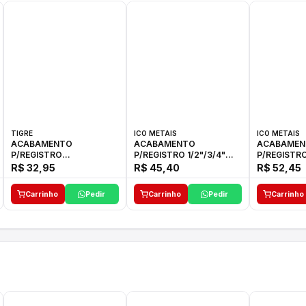
TIGRE
ICO METAIS
ICO METAIS
ACABAMENTO
ACABAMENTO
ACABAMEN
P/REGISTRO
P/REGISTRO 1/2"/3/4"
P/REGISTRO
1/2"-3/4"-1"ELLA CROSS
1416 ACB 33 E ICO
1416 C-50 I
R$ 32,95
R$ 45,40
R$ 52,45
TIGRE
Carrinho
Pedir
Carrinho
Pedir
Carrinho