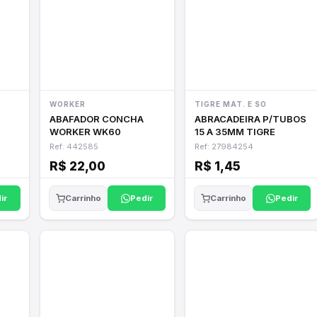
WORKER
TIGRE MAT. E SO
ABAFADOR CONCHA
ABRACADEIRA P/TUBOS
WORKER WK60
15 A 35MM TIGRE
Ref: 442585
Ref: 27984254
R$ 22,00
R$ 1,45
ir
Pedir
Pedir
Carrinho
Carrinho