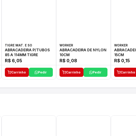
TIGRE MAT. E SO
WORKER
WORKER
ABRACADEIRA P/TUBOS
ABRACADEIRA DE NYLON
ABRACADEI
85 A 114MM TIGRE
10CM
15CM
R$ 6,05
R$ 0,08
R$ 0,15
Carrinho
Pedir
Carrinho
Pedir
Carrinho