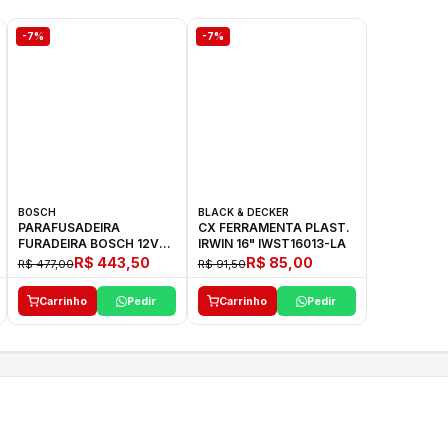
-7%
-7%
BOSCH
BLACK & DECKER
PARAFUSADEIRA
CX FERRAMENTA PLAST.
FURADEIRA BOSCH 12V
IRWIN 16" IWST16013-LA
GSR 1000 SMART
R$ 443,50
R$ 85,00
R$ 477,00
R$ 91,50
Carrinho
Pedir
Carrinho
Pedir