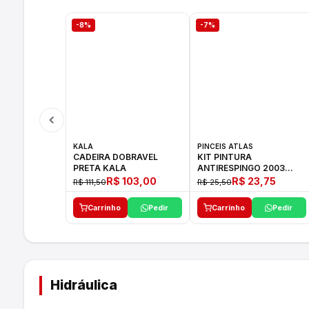
-8%
-7%
KALA
PINCEIS ATLAS
CADEIRA DOBRAVEL
KIT PINTURA
PRETA KALA
ANTIRESPINGO 2003
ATLAS 03 PCS
R$ 103,00
R$ 23,75
R$ 111,50
R$ 25,50
Carrinho
Pedir
Carrinho
Pedir
Hidráulica