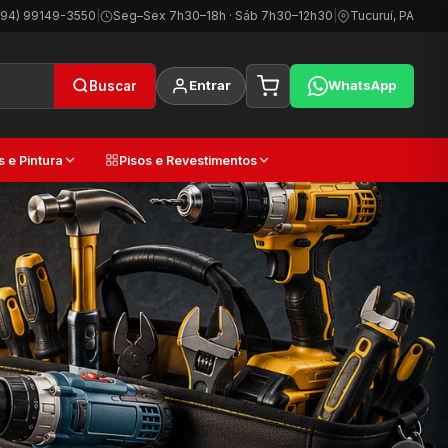
(94) 99149-3550
|
Seg–Sex 7h30–18h · Sáb 7h30–12h30
|
Tucuruí, PA
Entrar
WhatsApp
Buscar
s e Pintura
Pisos e Revestimentos