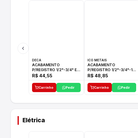
DECA
ICO METAIS
ACABAMENTO
ACABAMENTO
P/REGISTRO 1/2"-3/4" E
P/REGISTRO 1/2"-3/4"-1"
1"C21.PQ DECA
ACB M CS 33 ICO
R$ 44,55
R$ 48,85
Carrinho
Pedir
Carrinho
Pedir
Elétrica