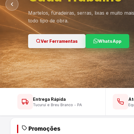
Martelos, furadeiras, serras, lixas e muito ma
todo tipo de obra.
Ver Lustres
Ver Ferramentas
Ver Tintas
WhatsApp
WhatsApp
WhatsApp
Entrega Rápida
At
Tucuruí e Breu Branco - PA
Equ
Promoções