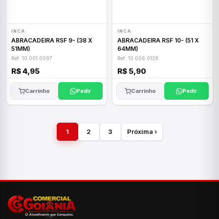
INCA
INCA
ABRACADEIRA RSF 9- (38 X
ABRACADEIRA RSF 10- (51 X
51MM)
64MM)
Ref: 10.001.0097
Ref: 10.006.0128
R$ 4,95
R$ 5,90
Carrinho
Pedir
Carrinho
Pedir
1
2
3
Próxima ›