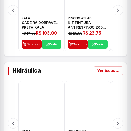
KALA
PINCEIS ATLAS
BOSCH
CADEIRA DOBRAVEL
KIT PINTURA
PARAFUS
PRETA KALA
ANTIRESPINGO 2003
FURADEI
ATLAS 03 PCS
12V GSR 
R$ 103,00
R$ 23,75
R$ 111,50
R$ 25,50
R$ 477,00
Carrinho
Pedir
Carrinho
Pedir
Carrinh
Hidráulica
Ver todos →