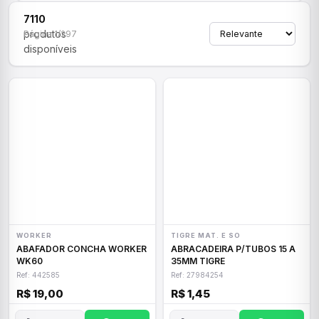
7110
produtos
Página 1/297
disponíveis
WORKER
TIGRE MAT. E SO
ABAFADOR CONCHA WORKER
ABRACADEIRA P/TUBOS 15 A
WK60
35MM TIGRE
Ref: 442585
Ref: 27984254
R$ 19,00
R$ 1,45