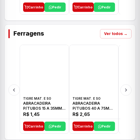
Carrinho
Pedir
Carrinho
Pedir
Carrinh
Ferragens
Ver todos →
TIGRE MAT. E SO
TIGRE MAT. E SO
TIGRE MAT
ABRACADEIRA
ABRACADEIRA
ABRACAD
P/TUBOS 15 A 35MM
P/TUBOS 40 A 75MM
P/TUBOS 
TIGRE
TIGRE
TIGRE
R$ 1,45
R$ 2,65
R$ 6,05
Carrinho
Pedir
Carrinho
Pedir
Carrinh