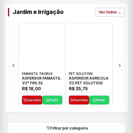
Jardim e Irrigação
Ver todos →
FAMASTIL TAURUS
PET SOLUTION
IMPLEBRA
ASPERSOR FAMASTIL
ASPERSOR AGRICOLA
ASPERSO
1/2" F89.32
1/2 PET SOLUTION
3/4 IMPL
R$ 18,00
R$ 25,75
R$ 26,3
Carrinho
Pedir
Carrinho
Pedir
Carrinh
Filtrar por categoria