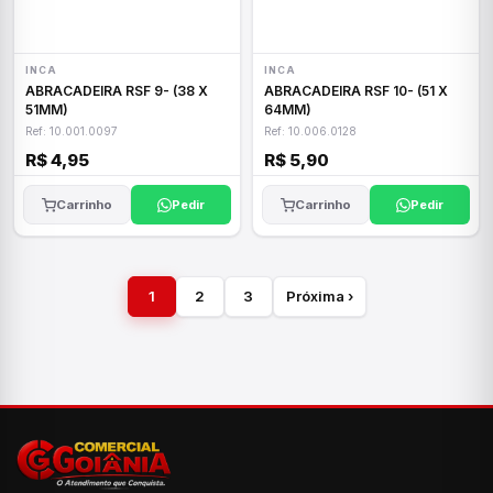
INCA
INCA
ABRACADEIRA RSF 9- (38 X
ABRACADEIRA RSF 10- (51 X
51MM)
64MM)
Ref: 10.001.0097
Ref: 10.006.0128
R$ 4,95
R$ 5,90
Carrinho
Pedir
Carrinho
Pedir
1
2
3
Próxima ›