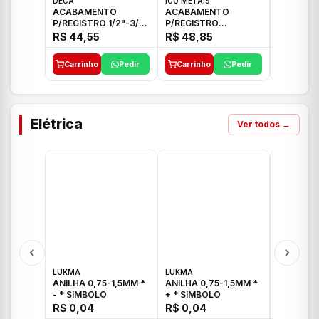
DECA
ICO METAIS
TIGRE
ACABAMENTO
ACABAMENTO
ACABAM
P/REGISTRO 1/2"-3/4"
P/REGISTRO
P/REGIS
E 1"C21.PQ DECA
1/2"-3/4"-1" ACB M
1/2"-3/4
R$ 44,55
R$ 48,85
R$ 32,9
CS 33 ICO
CROSS T
Carrinho
Pedir
Carrinho
Pedir
Carrinh
Elétrica
Ver todos →
LUKMA
LUKMA
LUKMA
ANILHA 0,75-1,5MM *
ANILHA 0,75-1,5MM *
ANILHA 0
- * SIMBOLO
+ * SIMBOLO
R$ 0,04
R$ 0,04
R$ 0,04