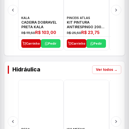
KALA
PINCEIS ATLAS
BOSCH
CADEIRA DOBRAVEL
KIT PINTURA
PARAFUS
PRETA KALA
ANTIRESPINGO 2003
FURADEI
ATLAS 03 PCS
12V GSR 
R$ 103,00
R$ 23,75
R$ 111,50
R$ 25,50
R$ 477,00
Carrinho
Pedir
Carrinho
Pedir
Carrinh
Hidráulica
Ver todos →