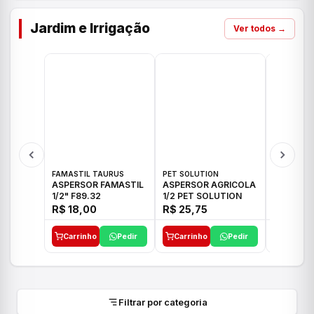
Jardim e Irrigação
Ver todos →
FAMASTIL TAURUS
PET SOLUTION
IMPLEBRA
ASPERSOR FAMASTIL
ASPERSOR AGRICOLA
ASPERSO
1/2" F89.32
1/2 PET SOLUTION
3/4 IMPL
R$ 18,00
R$ 25,75
R$ 26,3
Carrinho
Pedir
Carrinho
Pedir
Carrinh
Filtrar por categoria