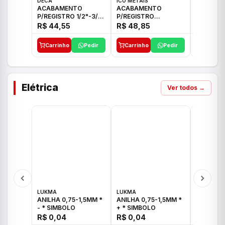
DECA
ICO METAIS
TIGRE
ACABAMENTO
ACABAMENTO
ACABAM
P/REGISTRO 1/2"-3/4"
P/REGISTRO
P/REGIS
E 1"C21.PQ DECA
1/2"-3/4"-1" ACB M
1/2"-3/4
R$ 44,55
R$ 48,85
R$ 32,9
CS 33 ICO
CROSS T
Carrinho
Pedir
Carrinho
Pedir
Carrinh
Elétrica
Ver todos →
LUKMA
LUKMA
LUKMA
ANILHA 0,75-1,5MM *
ANILHA 0,75-1,5MM *
ANILHA 0
- * SIMBOLO
+ * SIMBOLO
R$ 0,04
R$ 0,04
R$ 0,04