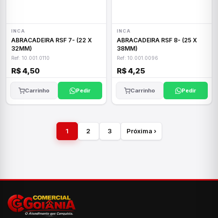
INCA
INCA
ABRACADEIRA RSF 7- (22 X
ABRACADEIRA RSF 8- (25 X
32MM)
38MM)
Ref: 10.001.0110
Ref: 10.001.0096
R$ 4,50
R$ 4,25
Carrinho
Pedir
Carrinho
Pedir
1
2
3
Próxima ›