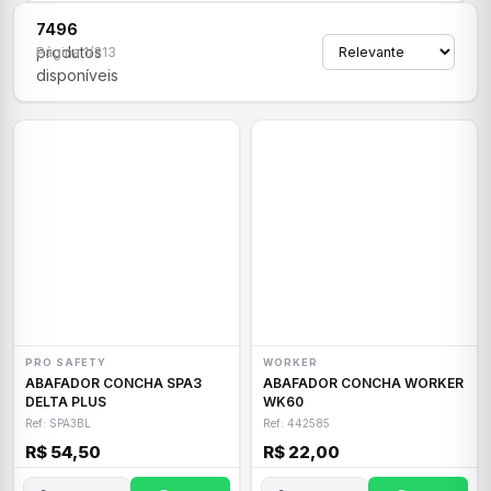
7496
produtos
Página 1/313
disponíveis
PRO SAFETY
WORKER
ABAFADOR CONCHA SPA3
ABAFADOR CONCHA WORKER
DELTA PLUS
WK60
Ref: SPA3BL
Ref: 442585
R$ 54,50
R$ 22,00