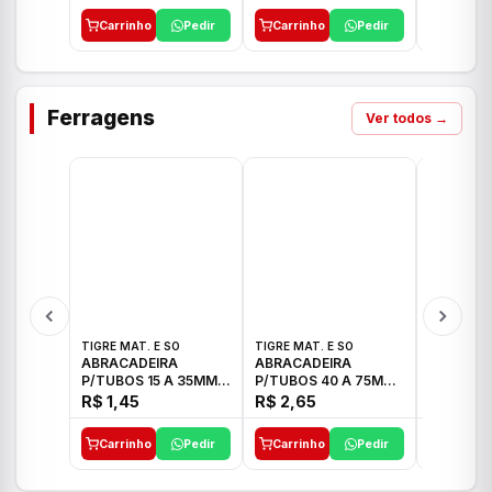
Carrinho
Pedir
Carrinho
Pedir
Carrinh
Ferragens
Ver todos →
TIGRE MAT. E SO
TIGRE MAT. E SO
TIGRE MAT
ABRACADEIRA
ABRACADEIRA
ABRACAD
P/TUBOS 15 A 35MM
P/TUBOS 40 A 75MM
P/TUBOS 
TIGRE
TIGRE
TIGRE
R$ 1,45
R$ 2,65
R$ 6,05
Carrinho
Pedir
Carrinho
Pedir
Carrinh