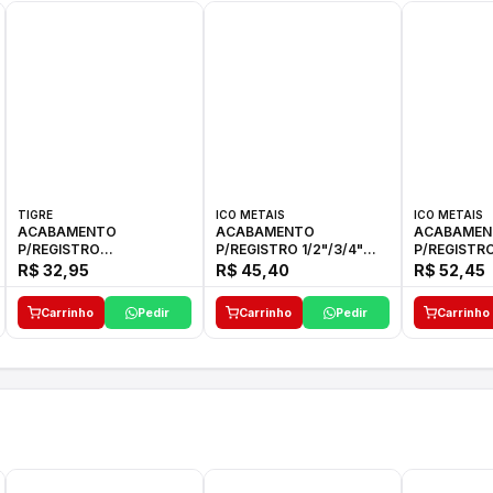
TIGRE
ICO METAIS
ICO METAIS
ACABAMENTO
ACABAMENTO
ACABAMEN
P/REGISTRO
P/REGISTRO 1/2"/3/4"
P/REGISTRO
1/2"-3/4"-1"ELLA CROSS
1416 ACB 33 E ICO
1416 C-50 I
R$ 32,95
R$ 45,40
R$ 52,45
TIGRE
Carrinho
Pedir
Carrinho
Pedir
Carrinho