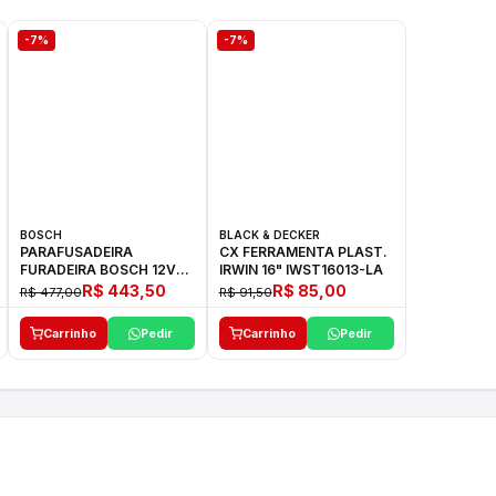
-7%
-7%
BOSCH
BLACK & DECKER
PARAFUSADEIRA
CX FERRAMENTA PLAST.
FURADEIRA BOSCH 12V
IRWIN 16" IWST16013-LA
GSR 1000 SMART
R$ 443,50
R$ 85,00
R$ 477,00
R$ 91,50
Carrinho
Pedir
Carrinho
Pedir