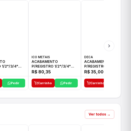
ICO METAIS
DECA
TO
ACABAMENTO
ACABAMENTO
 1/2"/3/4"
P/REGISTRO 1/2"/3/4"
P/REGISTRO 1/2"/3/4" C-
CO
ACB CS ALV E ICO
35 DECA
R$ 80,35
R$ 35,00
Pedir
Carrinho
Pedir
Carrinho
Pedir
Ver todos →