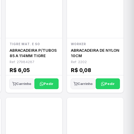
TIGRE MAT. E SO
WORKER
ABRACADEIRA P/TUBOS
ABRACADEIRA DE NYLON
85 A 114MM TIGRE
10CM
Ref: 27984287
Ref: 2202
R$ 6,05
R$ 0,08
Pedir
Pedir
Carrinho
Carrinho