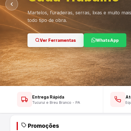
Martelos, furadeiras, serras, lixas e muito ma
todo tipo de obra.
Ver Lustres
Ver Ferramentas
Ver Tintas
WhatsApp
WhatsApp
WhatsApp
Entrega Rápida
At
Tucuruí e Breu Branco - PA
Equ
Promoções