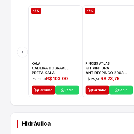
-8%
-7%
KALA
PINCEIS ATLAS
CADEIRA DOBRAVEL
KIT PINTURA
PRETA KALA
ANTIRESPINGO 2003
ATLAS 03 PCS
R$ 103,00
R$ 23,75
R$ 111,50
R$ 25,50
Carrinho
Pedir
Carrinho
Pedir
Hidráulica