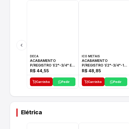
DECA
ICO METAIS
ACABAMENTO
ACABAMENTO
P/REGISTRO 1/2"-3/4" E
P/REGISTRO 1/2"-3/4"-1"
1"C21.PQ DECA
ACB M CS 33 ICO
R$ 44,55
R$ 48,85
Carrinho
Pedir
Carrinho
Pedir
Elétrica