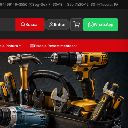
(94) 99149-3550
|
Seg–Sex 7h30–18h · Sáb 7h30–12h30
|
Tucuruí, PA
Entrar
WhatsApp
Buscar
s e Pintura
Pisos e Revestimentos