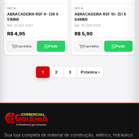
INCA
INCA
ABRACADEIRA RSF 9- (38 X
ABRACADEIRA RSF 10- (51 X
51MM)
64MM)
Ref: 10.001.0097
Ref: 10.006.0128
R$ 4,95
R$ 5,90
Carrinho
Pedir
Carrinho
Pedir
1
2
3
Próxima ›
Sua loja completa de material de construção, elétrico, hidráulico