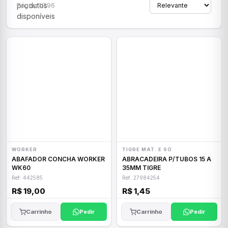
produtos
Página 1/296
disponíveis
WORKER
TIGRE MAT. E SO
ABAFADOR CONCHA WORKER
ABRACADEIRA P/TUBOS 15 A
WK60
35MM TIGRE
Ref: 442585
Ref: 27984254
R$ 19,00
R$ 1,45
Carrinho
Pedir
Carrinho
Pedir