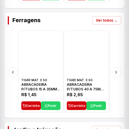
Ferragens
Ver todos →
TIGRE MAT. E SO
TIGRE MAT. E SO
TIGRE MAT
ABRACADEIRA
ABRACADEIRA
ABRACAD
P/TUBOS 15 A 35MM
P/TUBOS 40 A 75MM
P/TUBOS 
TIGRE
TIGRE
TIGRE
R$ 1,45
R$ 2,65
R$ 6,05
Carrinho
Pedir
Carrinho
Pedir
Carrinh