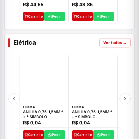
E 1"C21.PQ DECA
1/2"-3/4"-1" ACB M
1/2"-3/4
R$ 44,55
R$ 48,85
R$ 32,9
CS 33 ICO
CROSS T
Carrinho
Pedir
Carrinho
Pedir
Carrinh
Elétrica
Ver todos →
LUKMA
LUKMA
LUKMA
ANILHA 0,75-1,5MM *
ANILHA 0,75-1,5MM *
ANILHA 0
+ * SIMBOLO
- * SIMBOLO
R$ 0,04
R$ 0,04
R$ 0,04
Carrinho
Pedir
Carrinho
Pedir
Carrinh