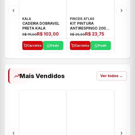
KALA
PINCEIS ATLAS
BOSCH
CADEIRA DOBRAVEL
KIT PINTURA
PARAFUS
PRETA KALA
ANTIRESPINGO 2003
FURADEI
ATLAS 03 PCS
12V GSR 
R$ 103,00
R$ 23,75
R$ 111,50
R$ 25,50
R$ 477,00
Carrinho
Pedir
Carrinho
Pedir
Carrinh
Mais Vendidos
Ver todos →