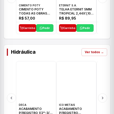
CIMENTO POTY
ETERNIT S.A.
ETERNIT S
CIMENTO POTY
TELHA ETERNIT 5MM
TELHA E
TODAS AS OBRAS
TROPICAL 2,44X1,10
ONDULAD
50KG CP-II F/32
27,10KG
48,80KG
R$ 57,00
R$ 89,95
R$ 156,
Carrinho
Pedir
Carrinho
Pedir
Carrinh
Hidráulica
Ver todos →
DECA
ICO METAIS
TIGRE
ACABAMENTO
ACABAMENTO
ACABAM
P/REGISTRO 1/2"-3/4"
P/REGISTRO
P/REGIS