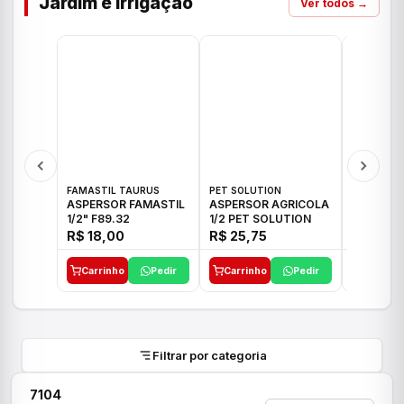
Jardim e Irrigação
Ver todos →
FAMASTIL TAURUS
PET SOLUTION
IMPLEBRA
ASPERSOR FAMASTIL
ASPERSOR AGRICOLA
ASPERSO
1/2" F89.32
1/2 PET SOLUTION
3/4 IMPL
R$ 18,00
R$ 25,75
R$ 26,3
Carrinho
Pedir
Carrinho
Pedir
Carrinh
Filtrar por categoria
7104