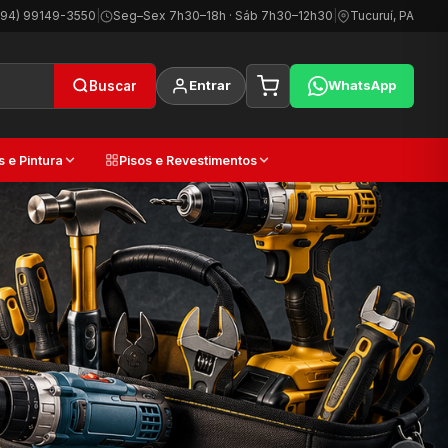
(94) 99149-3550
|
Seg–Sex 7h30–18h · Sáb 7h30–12h30
|
Tucuruí, PA
Entrar
WhatsApp
Buscar
s e Pintura
Pisos e Revestimentos