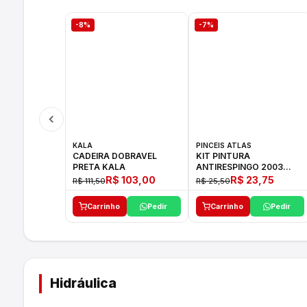
-8%
-7%
KALA
PINCEIS ATLAS
CADEIRA DOBRAVEL
KIT PINTURA
PRETA KALA
ANTIRESPINGO 2003
ATLAS 03 PCS
R$ 103,00
R$ 23,75
R$ 111,50
R$ 25,50
Carrinho
Pedir
Carrinho
Pedir
Hidráulica