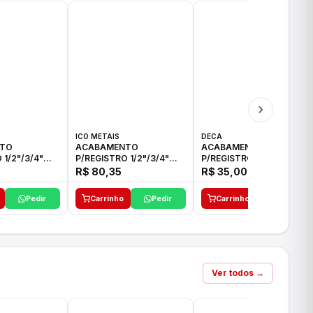
ICO METAIS
DECA
TO
ACABAMENTO
ACABAMENTO
 1/2"/3/4"
P/REGISTRO 1/2"/3/4"
P/REGISTRO 1/2"/3/4" C-
CO
ACB CS ALV E ICO
35 DECA
R$ 80,35
R$ 35,00
Pedir
Carrinho
Pedir
Carrinho
Pedir
Ver todos →