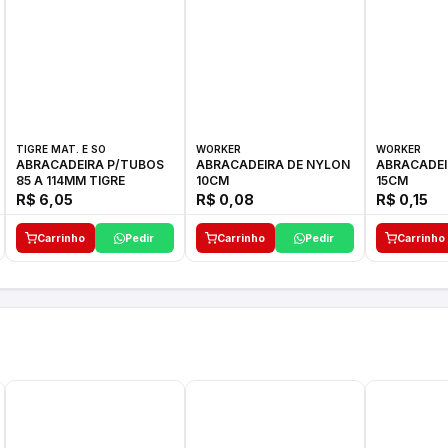
TIGRE MAT. E SO
WORKER
WORKER
ABRACADEIRA P/TUBOS
ABRACADEIRA DE NYLON
ABRACADEI
85 A 114MM TIGRE
10CM
15CM
R$ 6,05
R$ 0,08
R$ 0,15
Carrinho
Pedir
Carrinho
Pedir
Carrinho