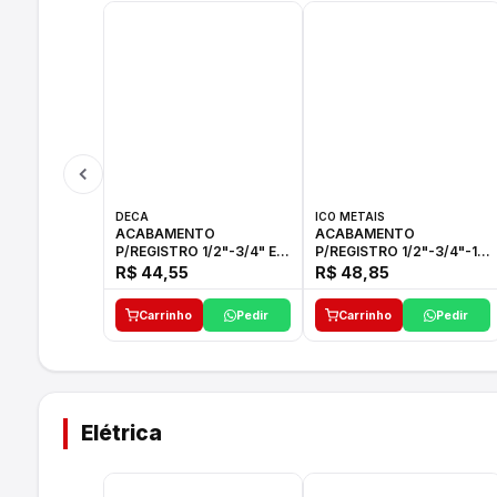
DECA
ICO METAIS
ACABAMENTO
ACABAMENTO
P/REGISTRO 1/2"-3/4" E
P/REGISTRO 1/2"-3/4"-1"
1"C21.PQ DECA
ACB M CS 33 ICO
R$ 44,55
R$ 48,85
Carrinho
Pedir
Carrinho
Pedir
Elétrica