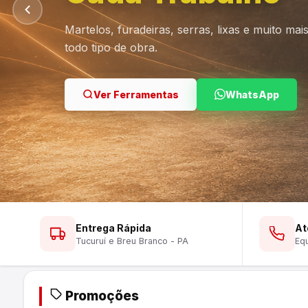
Martelos, furadeiras, serras, lixas e muito ma
todo tipo de obra.
Ver Lustres
Ver Ferramentas
Ver Tintas
WhatsApp
WhatsApp
WhatsApp
Entrega Rápida
At
Tucuruí e Breu Branco - PA
Equ
Promoções