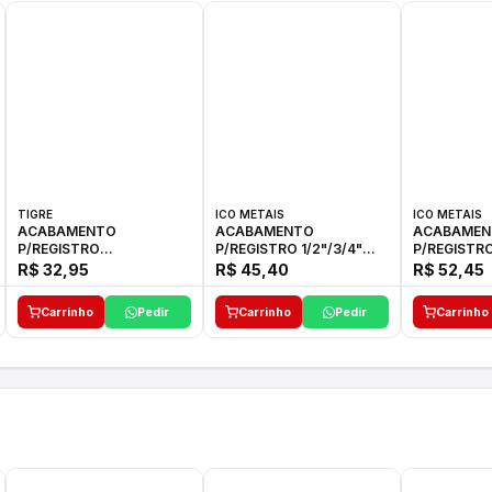
TIGRE
ICO METAIS
ICO METAIS
ACABAMENTO
ACABAMENTO
ACABAMEN
P/REGISTRO
P/REGISTRO 1/2"/3/4"
P/REGISTRO
1/2"-3/4"-1"ELLA CROSS
1416 ACB 33 E ICO
1416 C-50 I
R$ 32,95
R$ 45,40
R$ 52,45
TIGRE
Carrinho
Pedir
Carrinho
Pedir
Carrinho