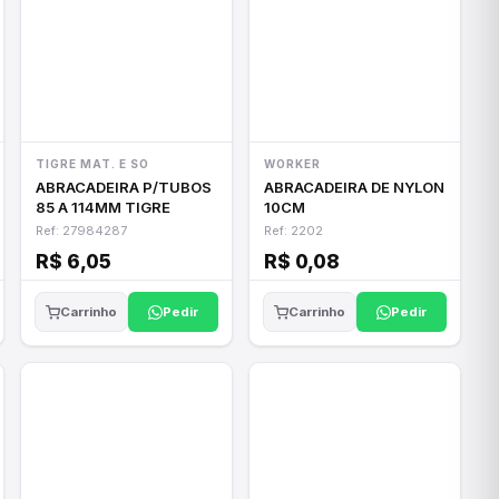
TIGRE MAT. E SO
WORKER
ABRACADEIRA P/TUBOS
ABRACADEIRA DE NYLON
85 A 114MM TIGRE
10CM
Ref: 27984287
Ref: 2202
R$ 6,05
R$ 0,08
Pedir
Pedir
Carrinho
Carrinho