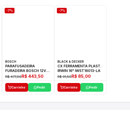
-7%
-7%
BOSCH
BLACK & DECKER
PARAFUSADEIRA
CX FERRAMENTA PLAST.
FURADEIRA BOSCH 12V
IRWIN 16" IWST16013-LA
GSR 1000 SMART
R$ 443,50
R$ 85,00
R$ 477,00
R$ 91,50
Carrinho
Pedir
Carrinho
Pedir