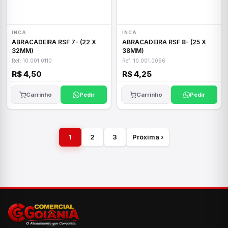
INCA
INCA
ABRACADEIRA RSF 7- (22 X
ABRACADEIRA RSF 8- (25 X
32MM)
38MM)
Ref: 10.001.0110
Ref: 10.001.0096
R$ 4,50
R$ 4,25
Carrinho
Pedir
Carrinho
Pedir
1
2
3
Próxima ›