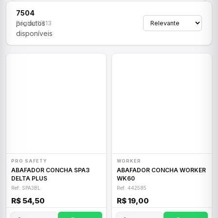
7504
produtos
Página 1/313
disponíveis
PRO SAFETY
WORKER
ABAFADOR CONCHA SPA3
ABAFADOR CONCHA WORKER
DELTA PLUS
WK60
Ref: SPA3BL
Ref: 442585
R$ 54,50
R$ 19,00