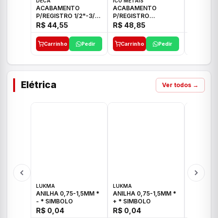
DECA
ICO METAIS
TIGRE
ACABAMENTO
ACABAMENTO
ACABAM
P/REGISTRO 1/2"-3/4"
P/REGISTRO
P/REGIS
E 1"C21.PQ DECA
1/2"-3/4"-1" ACB M
1/2"-3/4
R$ 44,55
R$ 48,85
R$ 32,9
CS 33 ICO
CROSS T
Carrinho
Pedir
Carrinho
Pedir
Carrinh
Elétrica
Ver todos →
LUKMA
LUKMA
LUKMA
ANILHA 0,75-1,5MM *
ANILHA 0,75-1,5MM *
ANILHA 0
- * SIMBOLO
+ * SIMBOLO
R$ 0,04
R$ 0,04
R$ 0,04