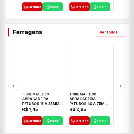
Carrinho
Pedir
Carrinho
Pedir
Carrinh
Ferragens
Ver todos →
TIGRE MAT. E SO
TIGRE MAT. E SO
TIGRE MAT
ABRACADEIRA
ABRACADEIRA
ABRACAD
P/TUBOS 15 A 35MM
P/TUBOS 40 A 75MM
P/TUBOS 
TIGRE
TIGRE
TIGRE
R$ 1,45
R$ 2,65
R$ 6,05
Carrinho
Pedir
Carrinho
Pedir
Carrinh