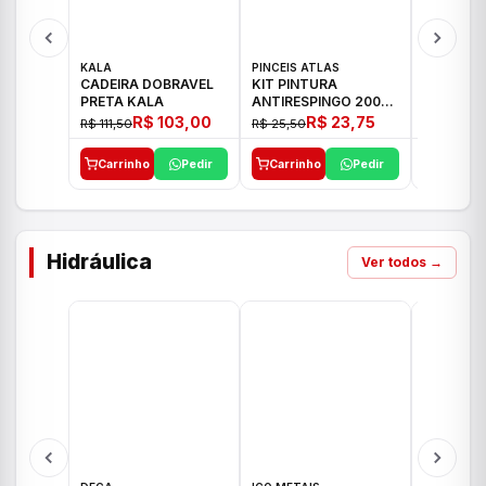
KALA
PINCEIS ATLAS
BOSCH
CADEIRA DOBRAVEL
KIT PINTURA
PARAFUS
PRETA KALA
ANTIRESPINGO 2003
FURADEI
ATLAS 03 PCS
12V GSR 
R$ 103,00
R$ 23,75
R$ 111,50
R$ 25,50
R$ 477,00
Carrinho
Pedir
Carrinho
Pedir
Carrinh
Hidráulica
Ver todos →