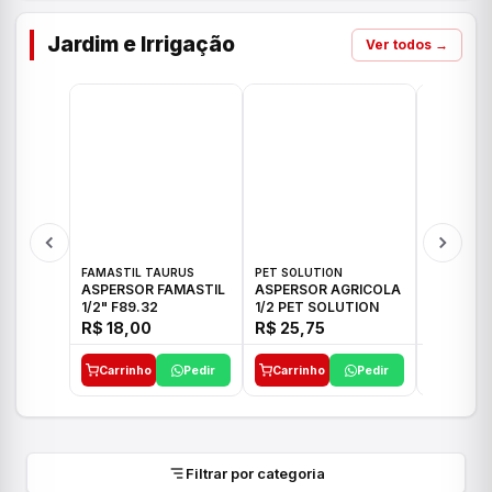
Jardim e Irrigação
Ver todos →
FAMASTIL TAURUS
PET SOLUTION
IMPLEBRA
ASPERSOR FAMASTIL
ASPERSOR AGRICOLA
ASPERSO
1/2" F89.32
1/2 PET SOLUTION
3/4 IMPL
R$ 18,00
R$ 25,75
R$ 26,3
Carrinho
Pedir
Carrinho
Pedir
Carrinh
Filtrar por categoria