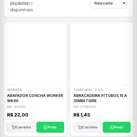
produtos
Página 1/296
disponíveis
WORKER
TIGRE MAT. E SO
ABAFADOR CONCHA WORKER
ABRACADEIRA P/TUBOS 15 A
WK60
35MM TIGRE
Ref: 442585
Ref: 27984254
R$ 22,00
R$ 1,45
Carrinho
Pedir
Carrinho
Pedir