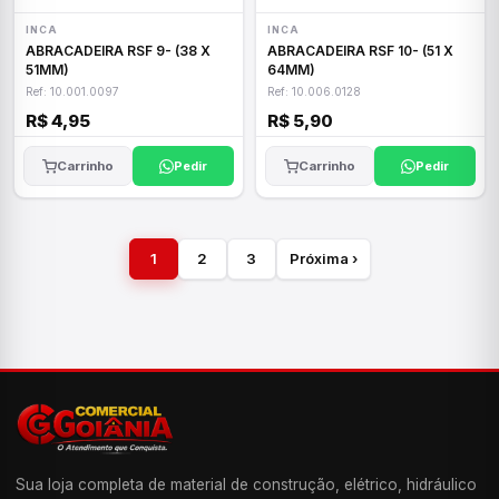
INCA
INCA
ABRACADEIRA RSF 9- (38 X
ABRACADEIRA RSF 10- (51 X
51MM)
64MM)
Ref: 10.001.0097
Ref: 10.006.0128
R$ 4,95
R$ 5,90
Carrinho
Pedir
Carrinho
Pedir
1
2
3
Próxima ›
Sua loja completa de material de construção, elétrico, hidráulico