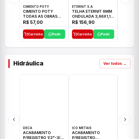
CIMENTO POTY
ETERNIT S.A.
LEF CERA
CIMENTO POTY
TELHA ETERNIT 6MM
PORCELA
TODAS AS OBRAS
ONDULADA 3,66X1,10
72X72 7
50KG CP-II F/32
48,80KG
C/2,59M
R$ 57,00
R$ 156,90
R$ 71,0
Carrinho
Pedir
Carrinho
Pedir
Carrinh
Hidráulica
Ver todos →
DECA
ICO METAIS
TIGRE
ACABAMENTO
ACABAMENTO
ACABAM
P/REGISTRO 1/2"-3/4"
P/REGISTRO
P/REGIS