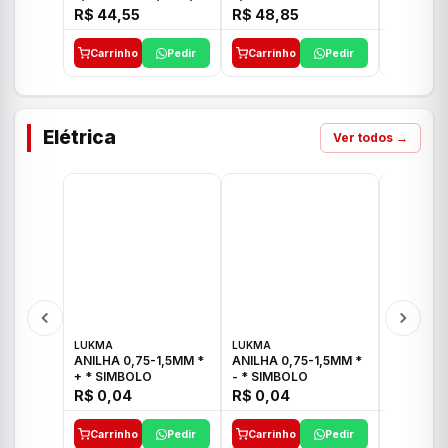
E 1"C21.PQ DECA
1/2"-3/4"-1" ACB M
1/2"-3/4
R$ 44,55
R$ 48,85
R$ 32,9
CS 33 ICO
CROSS T
Carrinho
Pedir
Carrinho
Pedir
Carrinh
Elétrica
Ver todos →
LUKMA
LUKMA
LUKMA
ANILHA 0,75-1,5MM *
ANILHA 0,75-1,5MM *
ANILHA 0
+ * SIMBOLO
- * SIMBOLO
R$ 0,04
R$ 0,04
R$ 0,04
Carrinho
Pedir
Carrinho
Pedir
Carrinh