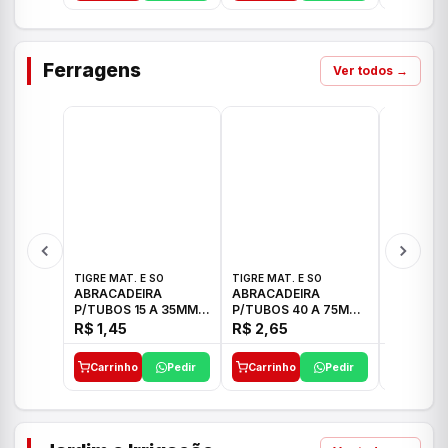
Ferragens
Ver todos →
TIGRE MAT. E SO
TIGRE MAT. E SO
TIGRE MAT
ABRACADEIRA
ABRACADEIRA
ABRACAD
P/TUBOS 15 A 35MM
P/TUBOS 40 A 75MM
P/TUBOS 
TIGRE
TIGRE
TIGRE
R$ 1,45
R$ 2,65
R$ 6,05
Carrinho
Pedir
Carrinho
Pedir
Carrinh