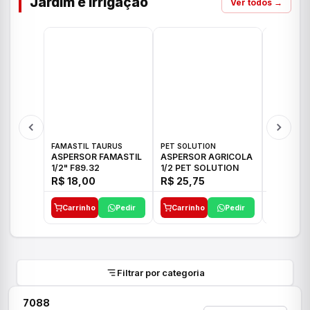
Jardim e Irrigação
Ver todos →
FAMASTIL TAURUS
PET SOLUTION
IMPLEBRA
ASPERSOR FAMASTIL
ASPERSOR AGRICOLA
ASPERSO
1/2" F89.32
1/2 PET SOLUTION
3/4 IMPL
R$ 18,00
R$ 25,75
R$ 26,3
Carrinho
Pedir
Carrinho
Pedir
Carrinh
Filtrar por categoria
7088