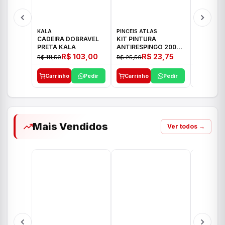
KALA
PINCEIS ATLAS
BOSCH
CADEIRA DOBRAVEL
KIT PINTURA
PARAFUS
PRETA KALA
ANTIRESPINGO 2003
FURADEI
ATLAS 03 PCS
12V GSR 
R$ 103,00
R$ 23,75
R$ 111,50
R$ 25,50
R$ 477,00
Carrinho
Pedir
Carrinho
Pedir
Carrinh
Mais Vendidos
Ver todos →