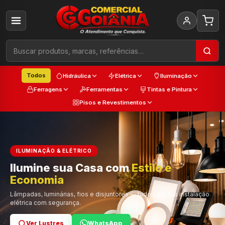
Todos
Hidráulica
Elétrica
Iluminação
Ferragens
Ferramentas
Tintas e Pintura
Pisos e Revestimentos
ILUMINAÇÃO & ELÉTRICO
Ilumine sua Casa com
Estilo e
Cada
Economia
Trabalho
Cor e Qualidade
Lâmpadas, luminárias, fios e disjuntores — tudo para sua instalação
elétrica com segurança.
Ver Lustres
Ver Ferramentas
Ver Tintas
WhatsApp
WhatsApp
WhatsApp