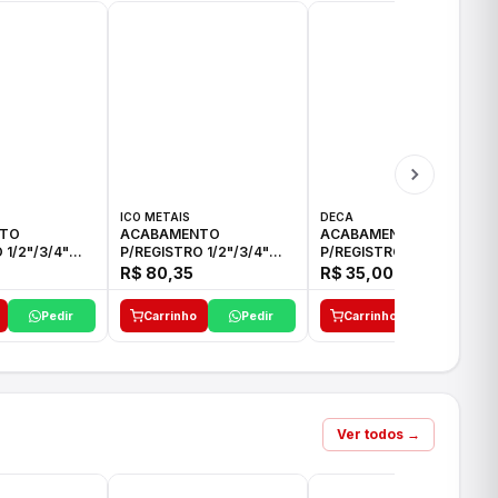
ICO METAIS
DECA
TO
ACABAMENTO
ACABAMENTO
 1/2"/3/4"
P/REGISTRO 1/2"/3/4"
P/REGISTRO 1/2"/3/4" C-
CO
ACB CS ALV E ICO
35 DECA
R$ 80,35
R$ 35,00
Pedir
Carrinho
Pedir
Carrinho
Pedir
Ver todos →