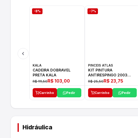
-8%
-7%
KALA
PINCEIS ATLAS
CADEIRA DOBRAVEL
KIT PINTURA
PRETA KALA
ANTIRESPINGO 2003
ATLAS 03 PCS
R$ 103,00
R$ 23,75
R$ 111,50
R$ 25,50
Carrinho
Pedir
Carrinho
Pedir
Hidráulica