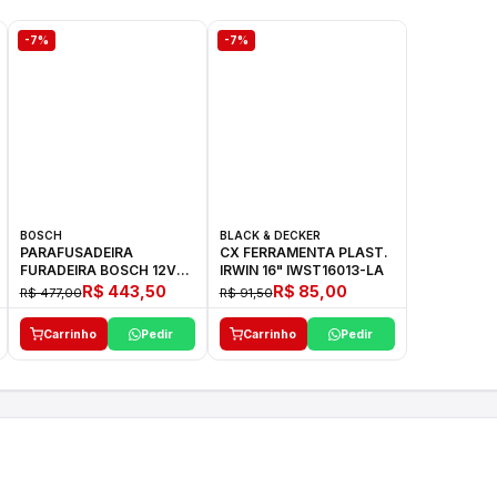
-7%
-7%
BOSCH
BLACK & DECKER
PARAFUSADEIRA
CX FERRAMENTA PLAST.
FURADEIRA BOSCH 12V
IRWIN 16" IWST16013-LA
GSR 1000 SMART
R$ 443,50
R$ 85,00
R$ 477,00
R$ 91,50
Carrinho
Pedir
Carrinho
Pedir