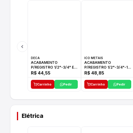
DECA
ICO METAIS
ACABAMENTO
ACABAMENTO
P/REGISTRO 1/2"-3/4" E
P/REGISTRO 1/2"-3/4"-1"
1"C21.PQ DECA
ACB M CS 33 ICO
R$ 44,55
R$ 48,85
Carrinho
Pedir
Carrinho
Pedir
Elétrica