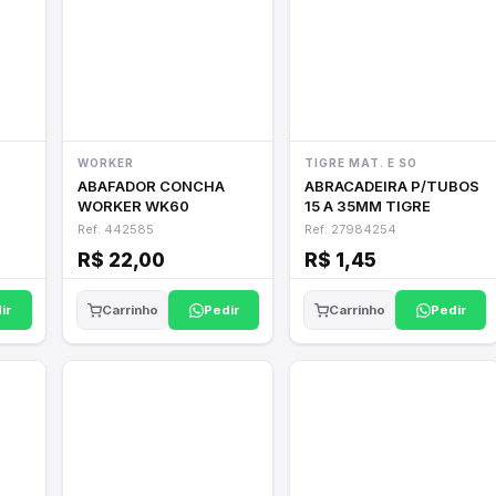
WORKER
TIGRE MAT. E SO
ABAFADOR CONCHA
ABRACADEIRA P/TUBOS
WORKER WK60
15 A 35MM TIGRE
Ref: 442585
Ref: 27984254
R$ 22,00
R$ 1,45
ir
Pedir
Pedir
Carrinho
Carrinho