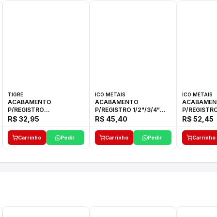
TIGRE
ICO METAIS
ICO METAIS
ACABAMENTO
ACABAMENTO
ACABAMEN
P/REGISTRO
P/REGISTRO 1/2"/3/4"
P/REGISTRO
1/2"-3/4"-1"ELLA CROSS
1416 ACB 33 E ICO
1416 C-50 I
R$ 32,95
R$ 45,40
R$ 52,45
TIGRE
Carrinho
Pedir
Carrinho
Pedir
Carrinho