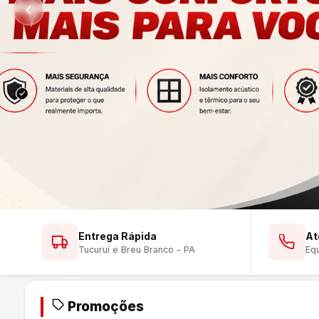
Ver Lustres
Ver Ferramentas
Ver Tintas
WhatsApp
WhatsApp
WhatsApp
Entrega Rápida
At
Tucuruí e Breu Branco - PA
Equ
Promoções