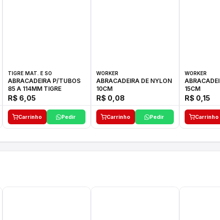
TIGRE MAT. E SO
WORKER
WORKER
ABRACADEIRA P/TUBOS
ABRACADEIRA DE NYLON
ABRACADEI
85 A 114MM TIGRE
10CM
15CM
R$ 6,05
R$ 0,08
R$ 0,15
Carrinho
Pedir
Carrinho
Pedir
Carrinho