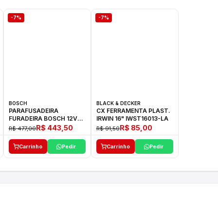
-7%
-7%
BOSCH
BLACK & DECKER
PARAFUSADEIRA
CX FERRAMENTA PLAST.
FURADEIRA BOSCH 12V
IRWIN 16" IWST16013-LA
GSR 1000 SMART
R$ 443,50
R$ 85,00
R$ 477,00
R$ 91,50
Carrinho
Pedir
Carrinho
Pedir