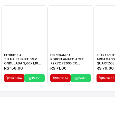
ETERNIT S.A.
LEF CERAMICA
QUARTZOLIT
TELHA ETERNIT 6MM
PORCELANATO ACET
ARGAMASS
ONDULADA 3,66X1,10
72X72 72095 CX
QUARTZOLIT
48,80KG
C/2,59M2
KG
R$ 156,90
R$ 71,00
R$ 79,00
Carrinho
Pedir
Carrinho
Pedir
Carrinho