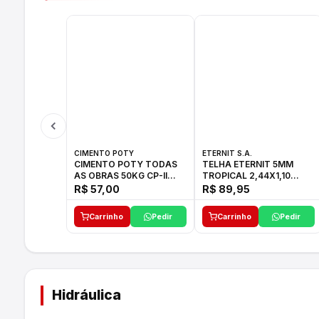
CIMENTO POTY
ETERNIT S.A.
CIMENTO POTY TODAS
TELHA ETERNIT 5MM
AS OBRAS 50KG CP-II
TROPICAL 2,44X1,10
F/32
27,10KG
R$ 57,00
R$ 89,95
Carrinho
Pedir
Carrinho
Pedir
Hidráulica