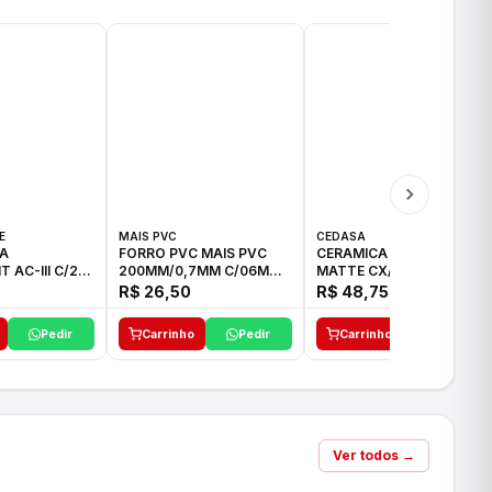
E
MAIS PVC
CEDASA
A
FORRO PVC MAIS PVC
CERAMICA TORONTO
 AC-III C/20
200MM/0,7MM C/06M
MATTE CX/2,28M2
BRANCO
75,5X75,5 LD
R$ 26,50
R$ 48,75
Pedir
Carrinho
Pedir
Carrinho
Pedir
Ver todos →