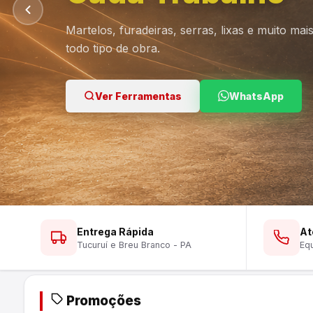
Martelos, furadeiras, serras, lixas e muito ma
todo tipo de obra.
Ver Lustres
Ver Ferramentas
Ver Tintas
WhatsApp
WhatsApp
WhatsApp
Entrega Rápida
At
Tucuruí e Breu Branco - PA
Equ
Promoções