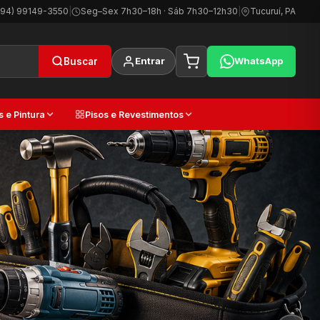
(94) 99149-3550
|
Seg–Sex 7h30–18h · Sáb 7h30–12h30
|
Tucuruí, PA
Entrar
WhatsApp
Buscar
s e Pintura
Pisos e Revestimentos