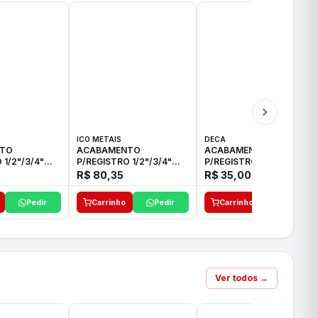
ICO METAIS
DECA
TO
ACABAMENTO
ACABAMENTO
 1/2"/3/4"
P/REGISTRO 1/2"/3/4"
P/REGISTRO 1/2"/3/4" C-
CO
ACB CS ALV E ICO
35 DECA
R$ 80,35
R$ 35,00
Pedir
Carrinho
Pedir
Carrinho
Pedir
Ver todos →