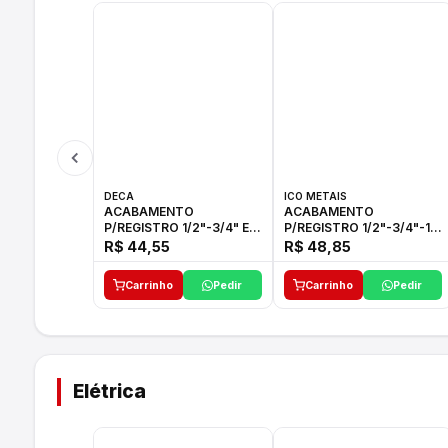
DECA
ICO METAIS
ACABAMENTO
ACABAMENTO
P/REGISTRO 1/2"-3/4" E
P/REGISTRO 1/2"-3/4"-1"
1"C21.PQ DECA
ACB M CS 33 ICO
R$ 44,55
R$ 48,85
Carrinho
Pedir
Carrinho
Pedir
Elétrica