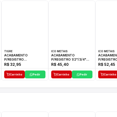
TIGRE
ICO METAIS
ICO METAIS
ACABAMENTO
ACABAMENTO
ACABAMEN
P/REGISTRO
P/REGISTRO 1/2"/3/4"
P/REGISTRO
1/2"-3/4"-1"ELLA CROSS
1416 ACB 33 E ICO
1416 C-50 I
R$ 32,95
R$ 45,40
R$ 52,45
TIGRE
Carrinho
Pedir
Carrinho
Pedir
Carrinho