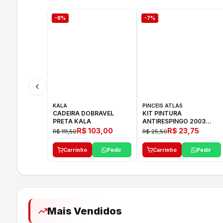
-8%
-7%
KALA
PINCEIS ATLAS
CADEIRA DOBRAVEL
KIT PINTURA
PRETA KALA
ANTIRESPINGO 2003
ATLAS 03 PCS
R$ 103,00
R$ 23,75
R$ 111,50
R$ 25,50
Carrinho
Pedir
Carrinho
Pedir
Mais Vendidos