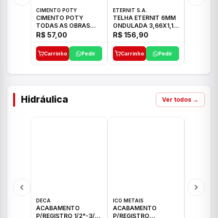
CIMENTO POTY
ETERNIT S.A.
LEF CERA
CIMENTO POTY
TELHA ETERNIT 6MM
PORCELA
TODAS AS OBRAS
ONDULADA 3,66X1,10
72X72 7
50KG CP-II F/32
48,80KG
C/2,59M
R$ 57,00
R$ 156,90
R$ 71,0
Carrinho
Pedir
Carrinho
Pedir
Carrinh
Hidráulica
Ver todos →
DECA
ICO METAIS
TIGRE
ACABAMENTO
ACABAMENTO
ACABAM
P/REGISTRO 1/2"-3/4"
P/REGISTRO
P/REGIS