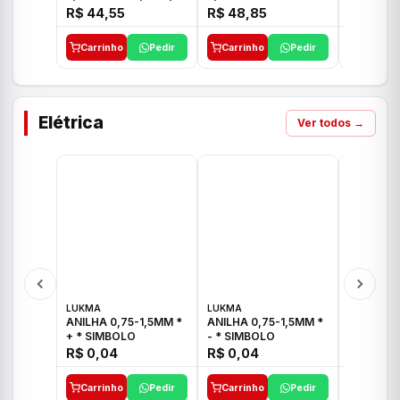
E 1"C21.PQ DECA
1/2"-3/4"-1" ACB M
1/2"-3/4
R$ 44,55
R$ 48,85
R$ 32,9
CS 33 ICO
CROSS T
Carrinho
Pedir
Carrinho
Pedir
Carrinh
Elétrica
Ver todos →
LUKMA
LUKMA
LUKMA
ANILHA 0,75-1,5MM *
ANILHA 0,75-1,5MM *
ANILHA 0
+ * SIMBOLO
- * SIMBOLO
R$ 0,04
R$ 0,04
R$ 0,04
Carrinho
Pedir
Carrinho
Pedir
Carrinh