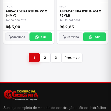
INCA
INCA
ABRACADEIRA RSF 10- (51 X
ABRACADEIRA RSF 11- (64 X
64MM)
76MM)
Ref: 10.006.0128
Ref: 10.001.0099
R$ 5,90
R$ 2,85
Carrinho
Pedir
Carrinho
Pedir
1
2
3
Próxima ›
Sua loja completa de material de construção, elétrico, hidráulico