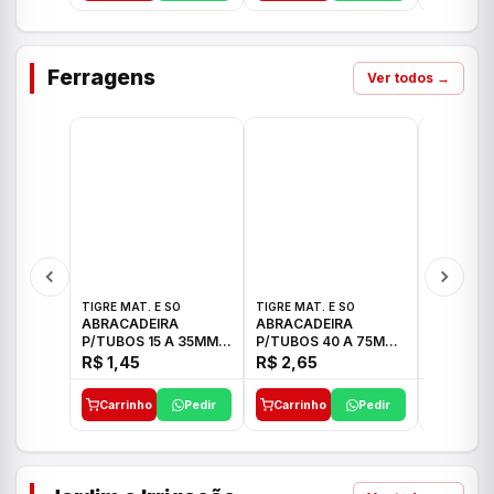
Ferragens
Ver todos →
TIGRE MAT. E SO
TIGRE MAT. E SO
TIGRE MAT
ABRACADEIRA
ABRACADEIRA
ABRACAD
P/TUBOS 15 A 35MM
P/TUBOS 40 A 75MM
P/TUBOS 
TIGRE
TIGRE
TIGRE
R$ 1,45
R$ 2,65
R$ 6,05
Carrinho
Pedir
Carrinho
Pedir
Carrinh