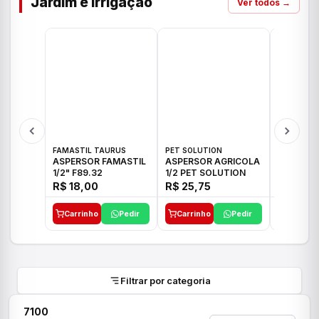
Jardim e Irrigação
Ver todos →
FAMASTIL TAURUS
PET SOLUTION
IMPLEBRA
ASPERSOR FAMASTIL
ASPERSOR AGRICOLA
ASPERSO
1/2" F89.32
1/2 PET SOLUTION
3/4 IMPL
R$ 18,00
R$ 25,75
R$ 26,3
Carrinho
Pedir
Carrinho
Pedir
Carrinh
Filtrar por categoria
7100