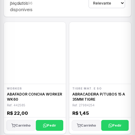
produtos
Página 1/296
disponíveis
WORKER
TIGRE MAT. E SO
ABAFADOR CONCHA WORKER
ABRACADEIRA P/TUBOS 15 A
WK60
35MM TIGRE
Ref: 442585
Ref: 27984254
R$ 22,00
R$ 1,45
Carrinho
Pedir
Carrinho
Pedir