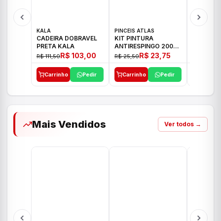
KALA
PINCEIS ATLAS
BOSCH
CADEIRA DOBRAVEL
KIT PINTURA
PARAFUS
PRETA KALA
ANTIRESPINGO 2003
FURADEI
ATLAS 03 PCS
12V GSR 
R$ 103,00
R$ 23,75
R$ 111,50
R$ 25,50
R$ 477,00
Carrinho
Pedir
Carrinho
Pedir
Carrinh
Mais Vendidos
Ver todos →