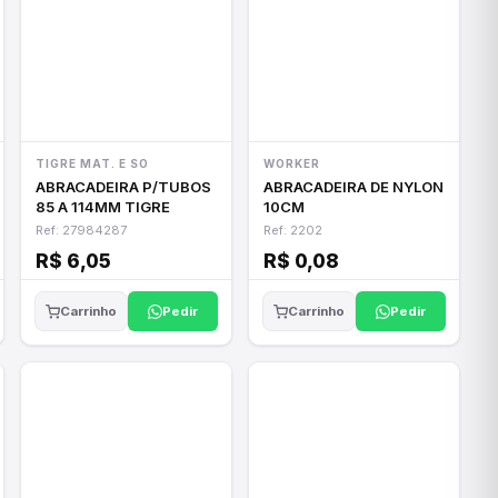
TIGRE MAT. E SO
WORKER
ABRACADEIRA P/TUBOS
ABRACADEIRA DE NYLON
85 A 114MM TIGRE
10CM
Ref: 27984287
Ref: 2202
R$ 6,05
R$ 0,08
Pedir
Pedir
Carrinho
Carrinho