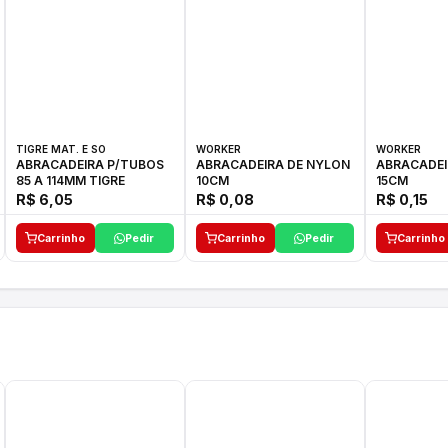
TIGRE MAT. E SO
WORKER
WORKER
ABRACADEIRA P/TUBOS
ABRACADEIRA DE NYLON
ABRACADEI
85 A 114MM TIGRE
10CM
15CM
R$ 6,05
R$ 0,08
R$ 0,15
Carrinho
Pedir
Carrinho
Pedir
Carrinho