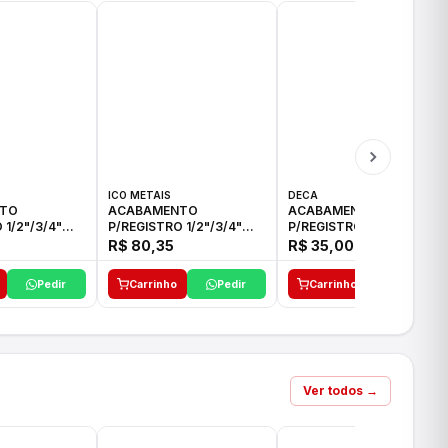
ICO METAIS
DECA
TO
ACABAMENTO
ACABAMENTO
 1/2"/3/4"
P/REGISTRO 1/2"/3/4"
P/REGISTRO 1/2"/3/4" C-
CO
ACB CS ALV E ICO
35 DECA
R$ 80,35
R$ 35,00
Pedir
Carrinho
Pedir
Carrinho
Pedir
Ver todos →