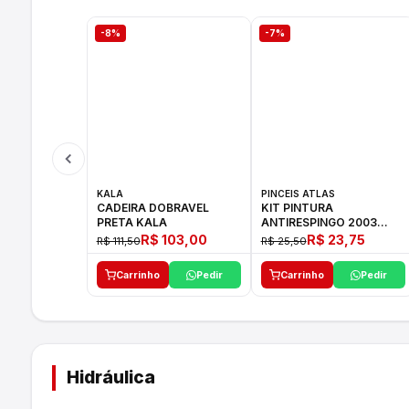
-8%
-7%
KALA
PINCEIS ATLAS
CADEIRA DOBRAVEL
KIT PINTURA
PRETA KALA
ANTIRESPINGO 2003
ATLAS 03 PCS
R$ 103,00
R$ 23,75
R$ 111,50
R$ 25,50
Carrinho
Pedir
Carrinho
Pedir
Hidráulica