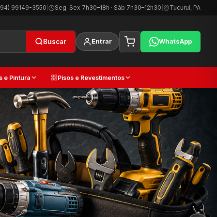
(94) 99149-3550
|
Seg–Sex 7h30–18h · Sáb 7h30–12h30
|
Tucuruí, PA
Entrar
WhatsApp
Buscar
s e Pintura
Pisos e Revestimentos