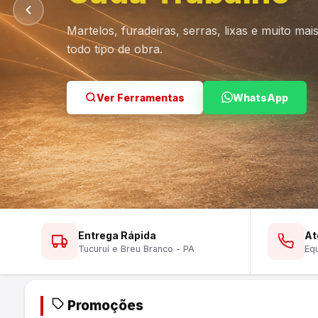
Martelos, furadeiras, serras, lixas e muito ma
todo tipo de obra.
Ver Lustres
Ver Ferramentas
Ver Tintas
WhatsApp
WhatsApp
WhatsApp
Entrega Rápida
At
Tucuruí e Breu Branco - PA
Equ
Promoções