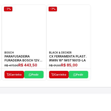
-7%
-7%
BOSCH
BLACK & DECKER
PARAFUSADEIRA
CX FERRAMENTA PLAST.
FURADEIRA BOSCH 12V
IRWIN 16" IWST16013-LA
GSR 1000 SMART
R$ 443,50
R$ 85,00
R$ 477,00
R$ 91,50
Carrinho
Pedir
Carrinho
Pedir