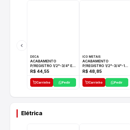
DECA
ICO METAIS
ACABAMENTO
ACABAMENTO
P/REGISTRO 1/2"-3/4" E
P/REGISTRO 1/2"-3/4"-1"
1"C21.PQ DECA
ACB M CS 33 ICO
R$ 44,55
R$ 48,85
Carrinho
Pedir
Carrinho
Pedir
Elétrica