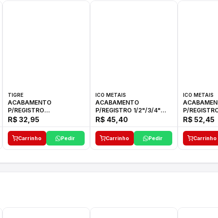
TIGRE
ICO METAIS
ICO METAIS
ACABAMENTO
ACABAMENTO
ACABAMEN
P/REGISTRO
P/REGISTRO 1/2"/3/4"
P/REGISTRO
1/2"-3/4"-1"ELLA CROSS
1416 ACB 33 E ICO
1416 C-50 I
R$ 32,95
R$ 45,40
R$ 52,45
TIGRE
Carrinho
Pedir
Carrinho
Pedir
Carrinho