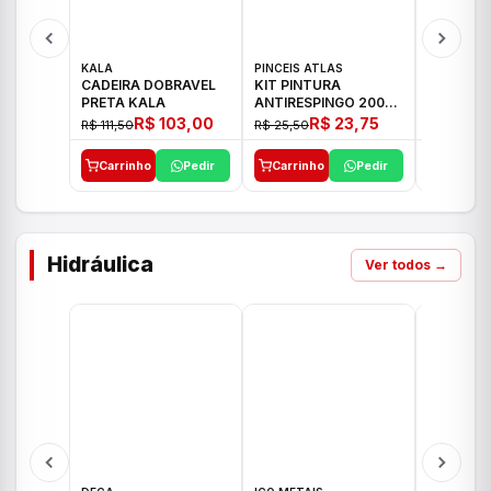
KALA
PINCEIS ATLAS
BOSCH
CADEIRA DOBRAVEL
KIT PINTURA
PARAFUS
PRETA KALA
ANTIRESPINGO 2003
FURADEI
ATLAS 03 PCS
12V GSR 
R$ 103,00
R$ 23,75
R$ 111,50
R$ 25,50
R$ 477,00
Carrinho
Pedir
Carrinho
Pedir
Carrinh
Hidráulica
Ver todos →