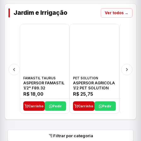
Jardim e Irrigação
Ver todos →
FAMASTIL TAURUS
PET SOLUTION
IMPLEBRA
ASPERSOR FAMASTIL
ASPERSOR AGRICOLA
ASPERSO
1/2" F89.32
1/2 PET SOLUTION
3/4 IMPL
R$ 18,00
R$ 25,75
R$ 26,3
Carrinho
Pedir
Carrinho
Pedir
Carrinh
Filtrar por categoria