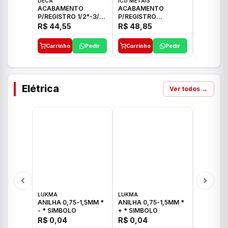
DECA
ICO METAIS
TIGRE
ACABAMENTO
ACABAMENTO
ACABAM
P/REGISTRO 1/2"-3/4"
P/REGISTRO
P/REGIS
E 1"C21.PQ DECA
1/2"-3/4"-1" ACB M
1/2"-3/4
R$ 44,55
R$ 48,85
R$ 32,9
CS 33 ICO
CROSS T
Carrinho
Pedir
Carrinho
Pedir
Carrinh
Elétrica
Ver todos →
LUKMA
LUKMA
LUKMA
ANILHA 0,75-1,5MM *
ANILHA 0,75-1,5MM *
ANILHA 0
- * SIMBOLO
+ * SIMBOLO
R$ 0,04
R$ 0,04
R$ 0,04