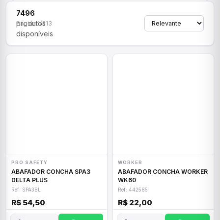
7496
produtos
Página 1/313
disponíveis
PRO SAFETY
WORKER
ABAFADOR CONCHA SPA3
ABAFADOR CONCHA WORKER
DELTA PLUS
WK60
Ref: SPA3BL
Ref: 442585
R$ 54,50
R$ 22,00