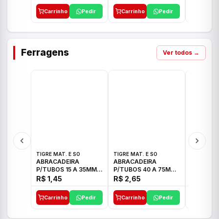
Carrinho
Pedir
Carrinho
Pedir
Carrinh
Ferragens
Ver todos →
TIGRE MAT. E SO
TIGRE MAT. E SO
TIGRE MAT
ABRACADEIRA
ABRACADEIRA
ABRACAD
P/TUBOS 15 A 35MM
P/TUBOS 40 A 75MM
P/TUBOS 
TIGRE
TIGRE
TIGRE
R$ 1,45
R$ 2,65
R$ 6,05
Carrinho
Pedir
Carrinho
Pedir
Carrinh