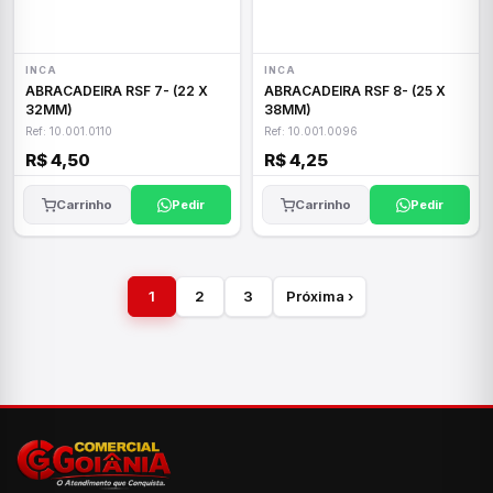
INCA
INCA
ABRACADEIRA RSF 7- (22 X
ABRACADEIRA RSF 8- (25 X
32MM)
38MM)
Ref: 10.001.0110
Ref: 10.001.0096
R$ 4,50
R$ 4,25
Carrinho
Pedir
Carrinho
Pedir
1
2
3
Próxima ›