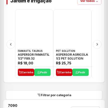
Jardim e Irrigação
Ver todos →
FAMASTIL TAURUS
PET SOLUTION
IMPLEBRA
ASPERSOR FAMASTIL
ASPERSOR AGRICOLA
ASPERSO
1/2" F89.32
1/2 PET SOLUTION
3/4 IMPL
R$ 18,00
R$ 25,75
R$ 26,3
Carrinho
Pedir
Carrinho
Pedir
Carrinh
Filtrar por categoria
7090