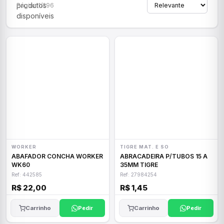
produtos
Página 1/296
disponíveis
WORKER
TIGRE MAT. E SO
ABAFADOR CONCHA WORKER
ABRACADEIRA P/TUBOS 15 A
WK60
35MM TIGRE
Ref: 442585
Ref: 27984254
R$ 22,00
R$ 1,45
Carrinho
Pedir
Carrinho
Pedir