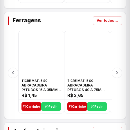
Ferragens
Ver todos →
TIGRE MAT. E SO
TIGRE MAT. E SO
TIGRE MAT
ABRACADEIRA
ABRACADEIRA
ABRACAD
P/TUBOS 15 A 35MM
P/TUBOS 40 A 75MM
P/TUBOS 
TIGRE
TIGRE
TIGRE
R$ 1,45
R$ 2,65
R$ 6,05
Carrinho
Pedir
Carrinho
Pedir
Carrinh