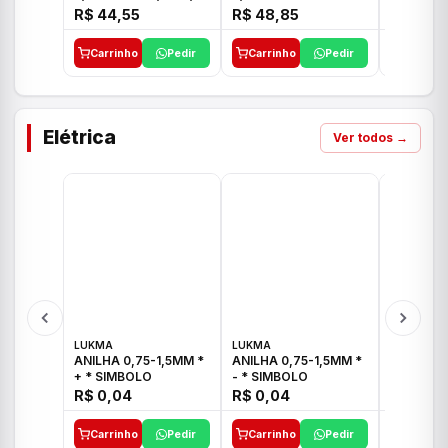
E 1"C21.PQ DECA
1/2"-3/4"-1" ACB M
1/2"-3/4
R$ 44,55
R$ 48,85
R$ 32,9
CS 33 ICO
CROSS T
Carrinho
Pedir
Carrinho
Pedir
Carrinh
Elétrica
Ver todos →
LUKMA
LUKMA
LUKMA
ANILHA 0,75-1,5MM *
ANILHA 0,75-1,5MM *
ANILHA 0
+ * SIMBOLO
- * SIMBOLO
R$ 0,04
R$ 0,04
R$ 0,04
Carrinho
Pedir
Carrinho
Pedir
Carrinh