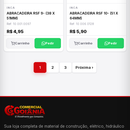
INCA
INCA
ABRACADEIRA RSF 9- (38 X
ABRACADEIRA RSF 10- (51 X
51MM)
64MM)
Ref: 10.001.0097
Ref: 10.006.0128
R$ 4,95
R$ 5,90
Carrinho
Pedir
Carrinho
Pedir
1
2
3
Próxima ›
Sua loja completa de material de construção, elétrico, hidráulico