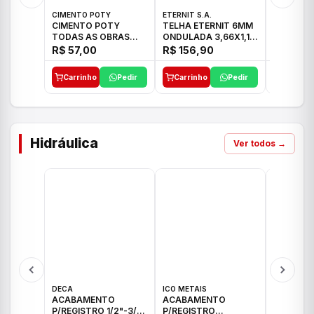
CIMENTO POTY
ETERNIT S.A.
LEF CERA
CIMENTO POTY
TELHA ETERNIT 6MM
PORCELA
TODAS AS OBRAS
ONDULADA 3,66X1,10
72X72 7
50KG CP-II F/32
48,80KG
C/2,59M
R$ 57,00
R$ 156,90
R$ 71,0
Carrinho
Pedir
Carrinho
Pedir
Carrinh
Hidráulica
Ver todos →
DECA
ICO METAIS
TIGRE
ACABAMENTO
ACABAMENTO
ACABAM
P/REGISTRO 1/2"-3/4"
P/REGISTRO
P/REGIS