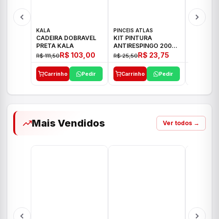
KALA
PINCEIS ATLAS
BOSCH
CADEIRA DOBRAVEL
KIT PINTURA
PARAFUS
PRETA KALA
ANTIRESPINGO 2003
FURADEI
ATLAS 03 PCS
12V GSR 
R$ 103,00
R$ 23,75
R$ 111,50
R$ 25,50
R$ 477,00
Carrinho
Pedir
Carrinho
Pedir
Carrinh
Mais Vendidos
Ver todos →