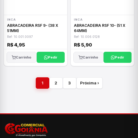
INCA
INCA
ABRACADEIRA RSF 9- (38 X
ABRACADEIRA RSF 10- (51 X
51MM)
64MM)
Ref: 10.001.0097
Ref: 10.006.0128
R$ 4,95
R$ 5,90
Carrinho
Pedir
Carrinho
Pedir
1
2
3
Próxima ›