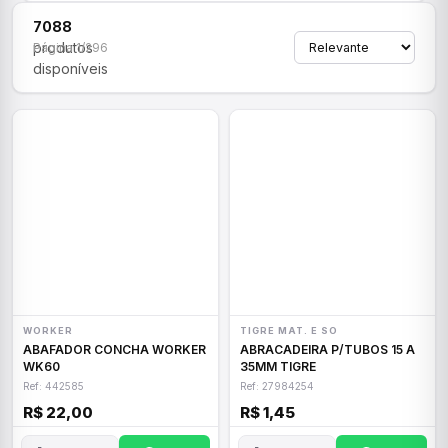
7088
produtos
Página 1/296
disponíveis
WORKER
TIGRE MAT. E SO
ABAFADOR CONCHA WORKER
ABRACADEIRA P/TUBOS 15 A
WK60
35MM TIGRE
Ref: 442585
Ref: 27984254
R$ 22,00
R$ 1,45