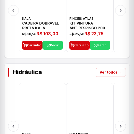
KALA
PINCEIS ATLAS
BOSCH
CADEIRA DOBRAVEL
KIT PINTURA
PARAFUS
PRETA KALA
ANTIRESPINGO 2003
FURADEI
ATLAS 03 PCS
12V GSR 
R$ 103,00
R$ 23,75
R$ 111,50
R$ 25,50
R$ 477,00
Carrinho
Pedir
Carrinho
Pedir
Carrinh
Hidráulica
Ver todos →