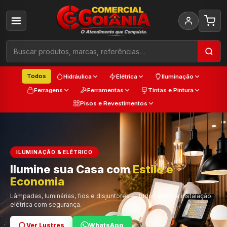
Todos
Hidráulica
Elétrica
Iluminação
Ferragens
Ferramentas
Tintas e Pintura
Pisos e Revestimentos
ILUMINAÇÃO & ELÉTRICO
Ilumine sua Casa com
Estilo e
Cada
Economia
Trabalho
Cor e Qualidade
Lâmpadas, luminárias, fios e disjuntores — tudo para sua instalação
elétrica com segurança.
Ver Lustres
Ver Ferramentas
Ver Tintas
WhatsApp
WhatsApp
WhatsApp