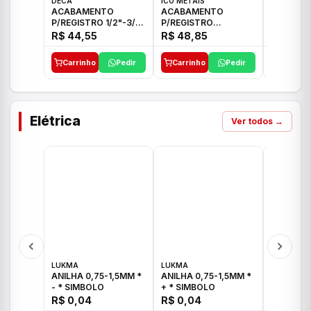
DECA
ICO METAIS
TIGRE
ACABAMENTO
ACABAMENTO
ACABAM
P/REGISTRO 1/2"-3/4"
P/REGISTRO
P/REGIS
E 1"C21.PQ DECA
1/2"-3/4"-1" ACB M
1/2"-3/4
R$ 44,55
R$ 48,85
R$ 32,9
CS 33 ICO
CROSS T
Carrinho
Pedir
Carrinho
Pedir
Carrinh
Elétrica
Ver todos →
LUKMA
LUKMA
LUKMA
ANILHA 0,75-1,5MM *
ANILHA 0,75-1,5MM *
ANILHA 0
- * SIMBOLO
+ * SIMBOLO
R$ 0,04
R$ 0,04
R$ 0,04