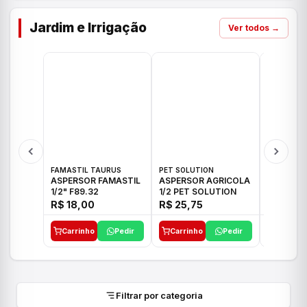
Jardim e Irrigação
Ver todos →
FAMASTIL TAURUS
PET SOLUTION
IMPLEBRA
ASPERSOR FAMASTIL
ASPERSOR AGRICOLA
ASPERSO
1/2" F89.32
1/2 PET SOLUTION
3/4 IMPL
R$ 18,00
R$ 25,75
R$ 26,3
Carrinho
Pedir
Carrinho
Pedir
Carrinh
Filtrar por categoria