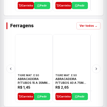
Carrinho
Pedir
Carrinho
Pedir
Carrinh
Ferragens
Ver todos →
TIGRE MAT. E SO
TIGRE MAT. E SO
TIGRE MAT
ABRACADEIRA
ABRACADEIRA
ABRACAD
P/TUBOS 15 A 35MM
P/TUBOS 40 A 75MM
P/TUBOS 
TIGRE
TIGRE
TIGRE
R$ 1,45
R$ 2,65
R$ 6,05
Carrinho
Pedir
Carrinho
Pedir
Carrinh