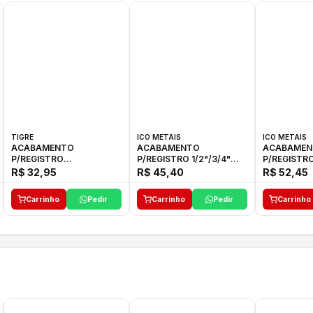
TIGRE
ICO METAIS
ICO METAIS
ACABAMENTO
ACABAMENTO
ACABAMEN
P/REGISTRO
P/REGISTRO 1/2"/3/4"
P/REGISTRO
1/2"-3/4"-1"ELLA CROSS
1416 ACB 33 E ICO
1416 C-50 I
R$ 32,95
R$ 45,40
R$ 52,45
TIGRE
Carrinho
Pedir
Carrinho
Pedir
Carrinho