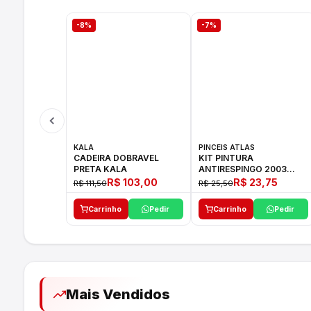
-8%
-7%
KALA
PINCEIS ATLAS
CADEIRA DOBRAVEL
KIT PINTURA
PRETA KALA
ANTIRESPINGO 2003
ATLAS 03 PCS
R$ 103,00
R$ 23,75
R$ 111,50
R$ 25,50
Carrinho
Pedir
Carrinho
Pedir
Mais Vendidos