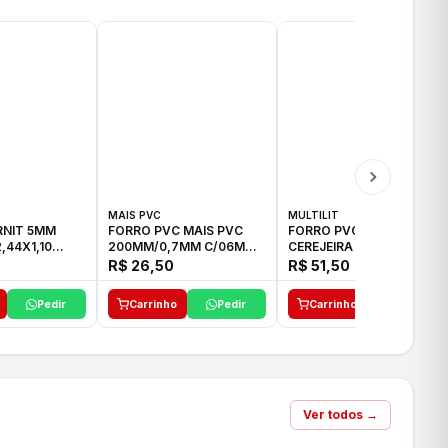
MAIS PVC
MULTILIT
RNIT 5MM
FORRO PVC MAIS PVC
FORRO PVC MULTILIT
,44X1,10
200MM/0,7MM C/06M
CEREJEIRA JUNTA SECA
BRANCO
6M 7MM
R$ 26,50
R$ 51,50
Pedir
Carrinho
Pedir
Carrinho
Pedir
Ver todos →