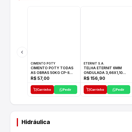
CIMENTO POTY
ETERNIT S.A.
CIMENTO POTY TODAS
TELHA ETERNIT 6MM
AS OBRAS 50KG CP-II
ONDULADA 3,66X1,10
F/32
48,80KG
R$ 57,00
R$ 156,90
Carrinho
Pedir
Carrinho
Pedir
Hidráulica