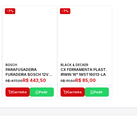
-7%
-7%
BOSCH
BLACK & DECKER
PARAFUSADEIRA
CX FERRAMENTA PLAST.
FURADEIRA BOSCH 12V
IRWIN 16" IWST16013-LA
GSR 1000 SMART
R$ 443,50
R$ 85,00
R$ 477,00
R$ 91,50
Carrinho
Pedir
Carrinho
Pedir