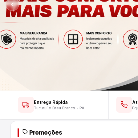
Ver Lustres
Ver Ferramentas
Ver Tintas
WhatsApp
WhatsApp
WhatsApp
Entrega Rápida
At
Tucuruí e Breu Branco - PA
Equ
Promoções