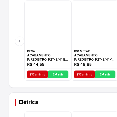
DECA
ICO METAIS
ACABAMENTO
ACABAMENTO
P/REGISTRO 1/2"-3/4" E
P/REGISTRO 1/2"-3/4"-1"
1"C21.PQ DECA
ACB M CS 33 ICO
R$ 44,55
R$ 48,85
Carrinho
Pedir
Carrinho
Pedir
Elétrica