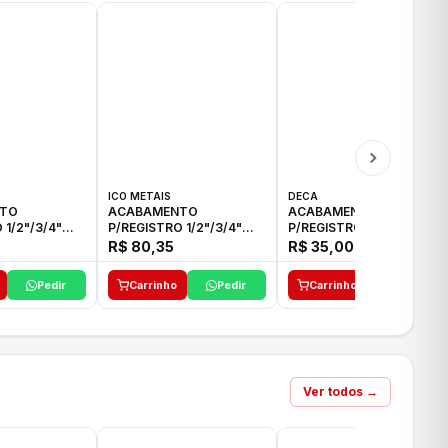
ICO METAIS
DECA
TO
ACABAMENTO
ACABAMENTO
 1/2"/3/4"
P/REGISTRO 1/2"/3/4"
P/REGISTRO 1/2"/3/4" C-
CO
ACB CS ALV E ICO
35 DECA
R$ 80,35
R$ 35,00
Pedir
Carrinho
Pedir
Carrinho
Pedir
Ver todos →