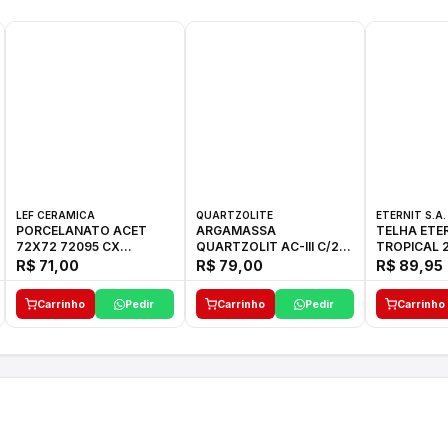
LEF CERAMICA
QUARTZOLITE
ETERNIT S.A.
PORCELANATO ACET
ARGAMASSA
TELHA ETE
72X72 72095 CX
QUARTZOLIT AC-III C/20
TROPICAL 2
C/2,59M2
KG
27,10KG
R$ 71,00
R$ 79,00
R$ 89,95
Carrinho
Pedir
Carrinho
Pedir
Carrinho