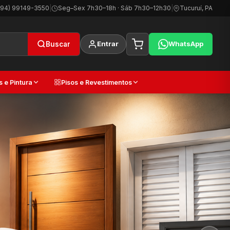
(94) 99149-3550
|
Seg–Sex 7h30–18h · Sáb 7h30–12h30
|
Tucuruí, PA
Entrar
WhatsApp
Buscar
s e Pintura
Pisos e Revestimentos