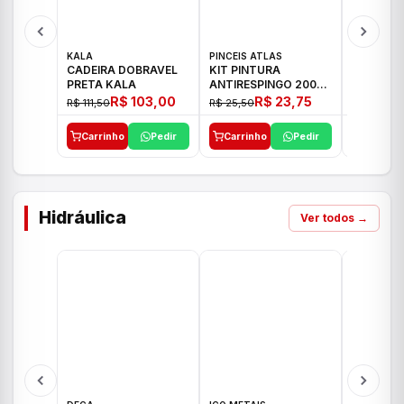
KALA
PINCEIS ATLAS
BOSCH
CADEIRA DOBRAVEL
KIT PINTURA
PARAFUS
PRETA KALA
ANTIRESPINGO 2003
FURADEI
ATLAS 03 PCS
12V GSR 
R$ 103,00
R$ 23,75
R$ 111,50
R$ 25,50
R$ 477,00
Carrinho
Pedir
Carrinho
Pedir
Carrinh
Hidráulica
Ver todos →