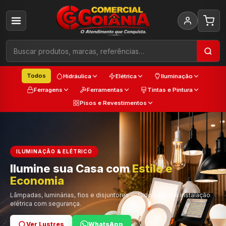
Todos
Hidráulica
Elétrica
Iluminação
Ferragens
Ferramentas
Tintas e Pintura
Pisos e Revestimentos
ILUMINAÇÃO & ELÉTRICO
Ilumine sua Casa com
Estilo e
Cada
Economia
Trabalho
Cor e Qualidade
Lâmpadas, luminárias, fios e disjuntores — tudo para sua instalação
elétrica com segurança.
Ver Lustres
Ver Ferramentas
Ver Tintas
WhatsApp
WhatsApp
WhatsApp