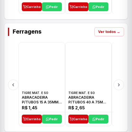
Carrinho
Pedir
Carrinho
Pedir
Carrinh
Ferragens
Ver todos →
TIGRE MAT. E SO
TIGRE MAT. E SO
TIGRE MAT
ABRACADEIRA
ABRACADEIRA
ABRACAD
P/TUBOS 15 A 35MM
P/TUBOS 40 A 75MM
P/TUBOS 
TIGRE
TIGRE
TIGRE
R$ 1,45
R$ 2,65
R$ 6,05
Carrinho
Pedir
Carrinho
Pedir
Carrinh