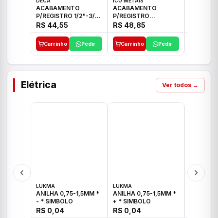
DECA
ICO METAIS
TIGRE
ACABAMENTO
ACABAMENTO
ACABAM
P/REGISTRO 1/2"-3/4"
P/REGISTRO
P/REGIS
E 1"C21.PQ DECA
1/2"-3/4"-1" ACB M
1/2"-3/4
R$ 44,55
R$ 48,85
R$ 32,9
CS 33 ICO
CROSS T
Carrinho
Pedir
Carrinho
Pedir
Carrinh
Elétrica
Ver todos →
LUKMA
LUKMA
LUKMA
ANILHA 0,75-1,5MM *
ANILHA 0,75-1,5MM *
ANILHA 0
- * SIMBOLO
+ * SIMBOLO
R$ 0,04
R$ 0,04
R$ 0,04