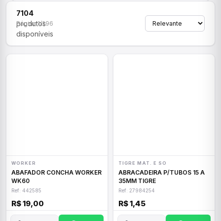
7104
produtos
Página 1/296
disponíveis
WORKER
TIGRE MAT. E SO
ABAFADOR CONCHA WORKER
ABRACADEIRA P/TUBOS 15 A
WK60
35MM TIGRE
Ref: 442585
Ref: 27984254
R$ 19,00
R$ 1,45