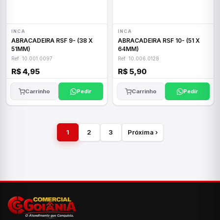
INCA
INCA
ABRACADEIRA RSF 9- (38 X
ABRACADEIRA RSF 10- (51 X
51MM)
64MM)
Ref: 10.001.0097
Ref: 10.006.0128
R$ 4,95
R$ 5,90
Carrinho
Pedir
Carrinho
Pedir
1
2
3
Próxima ›