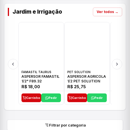
Jardim e Irrigação
Ver todos →
FAMASTIL TAURUS
PET SOLUTION
IMPLEBRA
ASPERSOR FAMASTIL
ASPERSOR AGRICOLA
ASPERSO
1/2" F89.32
1/2 PET SOLUTION
3/4 IMPL
R$ 18,00
R$ 25,75
R$ 26,3
Carrinho
Pedir
Carrinho
Pedir
Carrinh
Filtrar por categoria