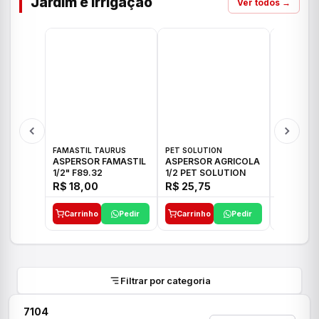
Jardim e Irrigação
Ver todos →
FAMASTIL TAURUS
PET SOLUTION
IMPLEBRA
ASPERSOR FAMASTIL
ASPERSOR AGRICOLA
ASPERSO
1/2" F89.32
1/2 PET SOLUTION
3/4 IMPL
R$ 18,00
R$ 25,75
R$ 26,3
Carrinho
Pedir
Carrinho
Pedir
Carrinh
Filtrar por categoria
7104