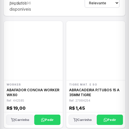
produtos
Página 1/296
disponíveis
WORKER
TIGRE MAT. E SO
ABAFADOR CONCHA WORKER
ABRACADEIRA P/TUBOS 15 A
WK60
35MM TIGRE
Ref: 442585
Ref: 27984254
R$ 19,00
R$ 1,45
Carrinho
Pedir
Carrinho
Pedir