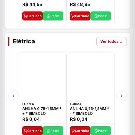
E 1"C21.PQ DECA
1/2"-3/4"-1" ACB M
1/2"-3/4
R$ 44,55
R$ 48,85
R$ 32,9
CS 33 ICO
CROSS T
Carrinho
Pedir
Carrinho
Pedir
Carrinh
Elétrica
Ver todos →
LUKMA
LUKMA
LUKMA
ANILHA 0,75-1,5MM *
ANILHA 0,75-1,5MM *
ANILHA 0
+ * SIMBOLO
- * SIMBOLO
R$ 0,04
R$ 0,04
R$ 0,04
Carrinho
Pedir
Carrinho
Pedir
Carrinh