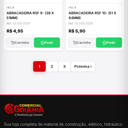
INCA
INCA
ABRACADEIRA RSF 9- (38 X
ABRACADEIRA RSF 10- (51 X
51MM)
64MM)
Ref: 10.001.0097
Ref: 10.006.0128
R$ 4,95
R$ 5,90
Carrinho
Pedir
Carrinho
Pedir
1
2
3
Próxima ›
Sua loja completa de material de construção, elétrico, hidráulico