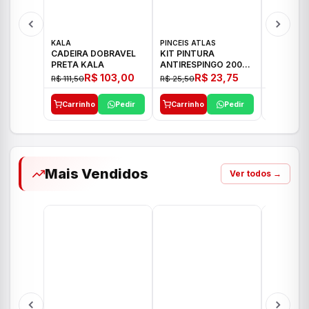
KALA
PINCEIS ATLAS
BOSCH
CADEIRA DOBRAVEL
KIT PINTURA
PARAFUS
PRETA KALA
ANTIRESPINGO 2003
FURADEI
ATLAS 03 PCS
12V GSR 
R$ 103,00
R$ 23,75
R$ 111,50
R$ 25,50
R$ 477,00
Carrinho
Pedir
Carrinho
Pedir
Carrinh
Mais Vendidos
Ver todos →