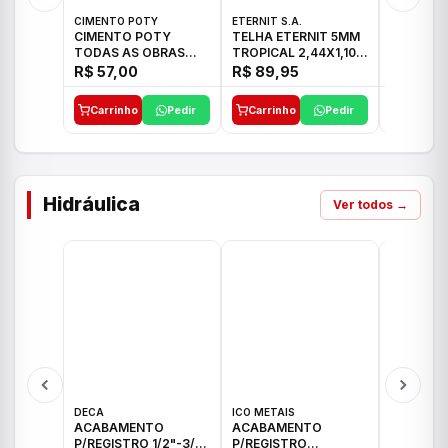
CIMENTO POTY
ETERNIT S.A.
ETERNIT S
CIMENTO POTY
TELHA ETERNIT 5MM
TELHA E
TODAS AS OBRAS
TROPICAL 2,44X1,10
ONDULAD
50KG CP-II F/32
27,10KG
48,80KG
R$ 57,00
R$ 89,95
R$ 156,
Carrinho
Pedir
Carrinho
Pedir
Carrinh
Hidráulica
Ver todos →
DECA
ICO METAIS
TIGRE
ACABAMENTO
ACABAMENTO
ACABAM
P/REGISTRO 1/2"-3/4"
P/REGISTRO
P/REGIS