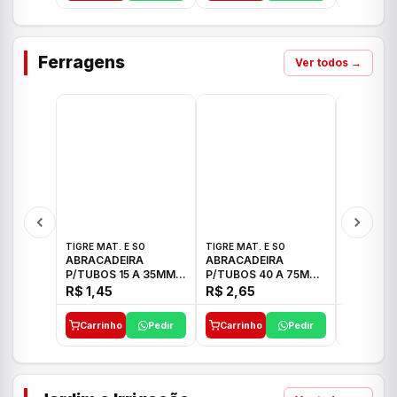
Ferragens
Ver todos →
TIGRE MAT. E SO
TIGRE MAT. E SO
TIGRE MAT
ABRACADEIRA
ABRACADEIRA
ABRACAD
P/TUBOS 15 A 35MM
P/TUBOS 40 A 75MM
P/TUBOS 
TIGRE
TIGRE
TIGRE
R$ 1,45
R$ 2,65
R$ 6,05
Carrinho
Pedir
Carrinho
Pedir
Carrinh