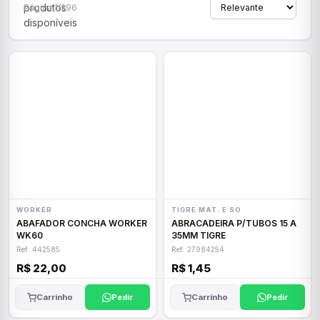
produtos
Página 1/296
disponíveis
WORKER
TIGRE MAT. E SO
ABAFADOR CONCHA WORKER
ABRACADEIRA P/TUBOS 15 A
WK60
35MM TIGRE
Ref: 442585
Ref: 27984254
R$ 22,00
R$ 1,45
Carrinho
Pedir
Carrinho
Pedir