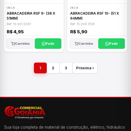
INCA
INCA
ABRACADEIRA RSF 9- (38 X
ABRACADEIRA RSF 10- (51 X
51MM)
64MM)
Ref: 10.001.0097
Ref: 10.006.0128
R$ 4,95
R$ 5,90
Carrinho
Pedir
Carrinho
Pedir
1
2
3
Próxima ›
Sua loja completa de material de construção, elétrico, hidráulico