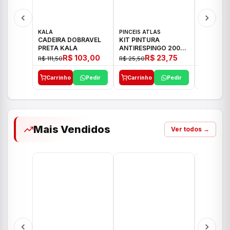
KALA
PINCEIS ATLAS
BOSCH
CADEIRA DOBRAVEL
KIT PINTURA
PARAFUS
PRETA KALA
ANTIRESPINGO 2003
FURADEI
ATLAS 03 PCS
12V GSR 
R$ 103,00
R$ 23,75
R$ 111,50
R$ 25,50
R$ 477,00
Carrinho
Pedir
Carrinho
Pedir
Carrinh
Mais Vendidos
Ver todos →