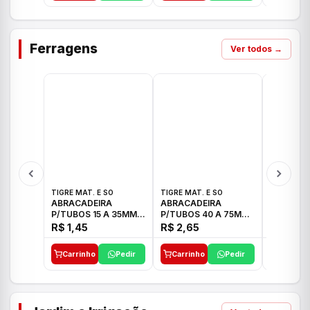
Ferragens
Ver todos →
TIGRE MAT. E SO
TIGRE MAT. E SO
TIGRE MAT
ABRACADEIRA
ABRACADEIRA
ABRACAD
P/TUBOS 15 A 35MM
P/TUBOS 40 A 75MM
P/TUBOS 
TIGRE
TIGRE
TIGRE
R$ 1,45
R$ 2,65
R$ 6,05
Carrinho
Pedir
Carrinho
Pedir
Carrinh