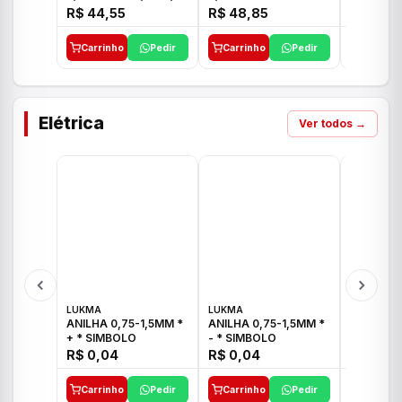
E 1"C21.PQ DECA
1/2"-3/4"-1" ACB M
1/2"-3/4
R$ 44,55
R$ 48,85
R$ 32,9
CS 33 ICO
CROSS T
Carrinho
Pedir
Carrinho
Pedir
Carrinh
Elétrica
Ver todos →
LUKMA
LUKMA
LUKMA
ANILHA 0,75-1,5MM *
ANILHA 0,75-1,5MM *
ANILHA 0
+ * SIMBOLO
- * SIMBOLO
R$ 0,04
R$ 0,04
R$ 0,04
Carrinho
Pedir
Carrinho
Pedir
Carrinh