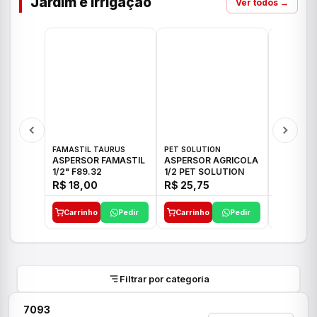
Jardim e Irrigação
Ver todos →
FAMASTIL TAURUS
PET SOLUTION
IMPLEBRA
ASPERSOR FAMASTIL
ASPERSOR AGRICOLA
ASPERSO
1/2" F89.32
1/2 PET SOLUTION
3/4 IMPL
R$ 18,00
R$ 25,75
R$ 26,3
Carrinho
Pedir
Carrinho
Pedir
Carrinh
Filtrar por categoria
7093