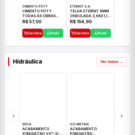
CIMENTO POTY
ETERNIT S.A.
LEF CERA
CIMENTO POTY
TELHA ETERNIT 6MM
PORCELA
TODAS AS OBRAS
ONDULADA 3,66X1,10
72X72 7
50KG CP-II F/32
48,80KG
C/2,59M
R$ 57,00
R$ 156,90
R$ 71,0
Carrinho
Pedir
Carrinho
Pedir
Carrinh
Hidráulica
Ver todos →
DECA
ICO METAIS
TIGRE
ACABAMENTO
ACABAMENTO
ACABAM
P/REGISTRO 1/2"-3/4"
P/REGISTRO
P/REGIS