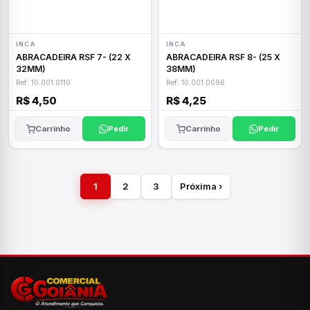
INCA
INCA
ABRACADEIRA RSF 7- (22 X
ABRACADEIRA RSF 8- (25 X
32MM)
38MM)
Ref: 10.001.0110
Ref: 10.001.0096
R$ 4,50
R$ 4,25
Carrinho
Pedir
Carrinho
Pedir
1
2
3
Próxima ›