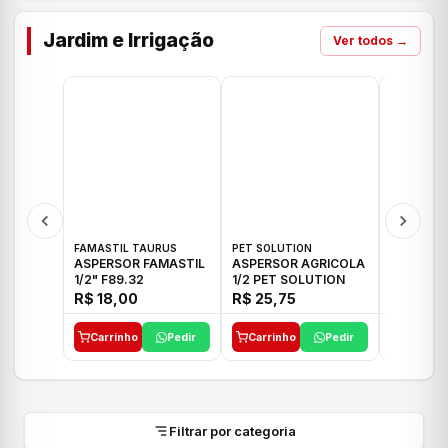
Jardim e Irrigação
Ver todos →
FAMASTIL TAURUS
PET SOLUTION
IMPLEBRA
ASPERSOR FAMASTIL
ASPERSOR AGRICOLA
ASPERSO
1/2" F89.32
1/2 PET SOLUTION
3/4 IMPL
R$ 18,00
R$ 25,75
R$ 26,3
Carrinho
Pedir
Carrinho
Pedir
Carrinh
Filtrar por categoria