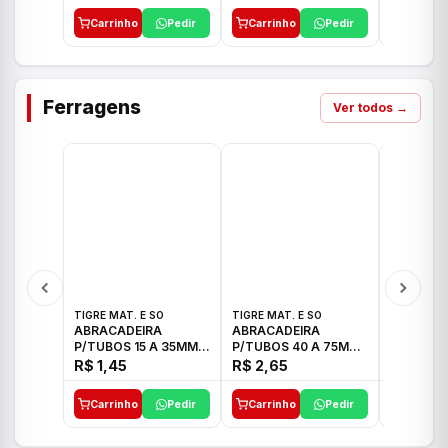
Carrinho
Pedir
Carrinho
Pedir
Carrinh
Ferragens
Ver todos →
TIGRE MAT. E SO
TIGRE MAT. E SO
TIGRE MAT
ABRACADEIRA
ABRACADEIRA
ABRACAD
P/TUBOS 15 A 35MM
P/TUBOS 40 A 75MM
P/TUBOS 
TIGRE
TIGRE
TIGRE
R$ 1,45
R$ 2,65
R$ 6,05
Carrinho
Pedir
Carrinho
Pedir
Carrinh