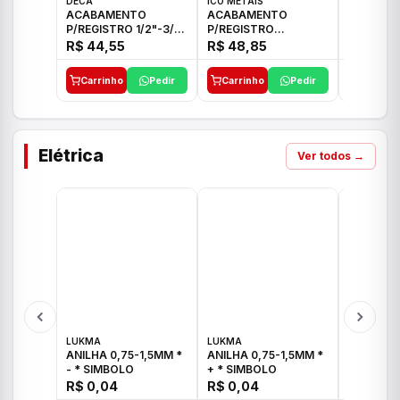
DECA
ICO METAIS
TIGRE
ACABAMENTO
ACABAMENTO
ACABAM
P/REGISTRO 1/2"-3/4"
P/REGISTRO
P/REGIS
E 1"C21.PQ DECA
1/2"-3/4"-1" ACB M
1/2"-3/4
R$ 44,55
R$ 48,85
R$ 32,9
CS 33 ICO
CROSS T
Carrinho
Pedir
Carrinho
Pedir
Carrinh
Elétrica
Ver todos →
LUKMA
LUKMA
LUKMA
ANILHA 0,75-1,5MM *
ANILHA 0,75-1,5MM *
ANILHA 0
- * SIMBOLO
+ * SIMBOLO
R$ 0,04
R$ 0,04
R$ 0,04