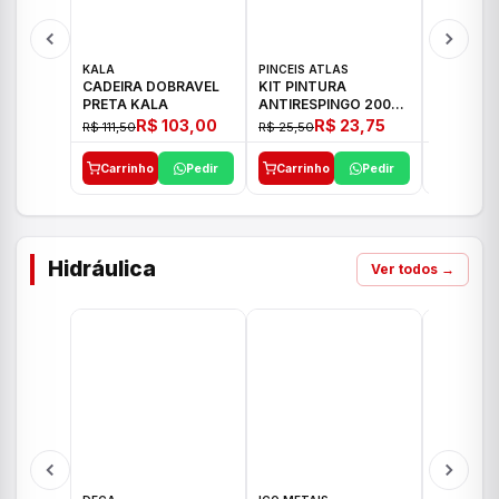
KALA
PINCEIS ATLAS
BOSCH
CADEIRA DOBRAVEL
KIT PINTURA
PARAFUS
PRETA KALA
ANTIRESPINGO 2003
FURADEI
ATLAS 03 PCS
12V GSR 
R$ 103,00
R$ 23,75
R$ 111,50
R$ 25,50
R$ 477,00
Carrinho
Pedir
Carrinho
Pedir
Carrinh
Hidráulica
Ver todos →