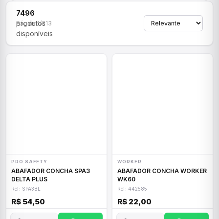
7496
produtos
Página 1/313
disponíveis
PRO SAFETY
WORKER
ABAFADOR CONCHA SPA3
ABAFADOR CONCHA WORKER
DELTA PLUS
WK60
Ref: SPA3BL
Ref: 442585
R$ 54,50
R$ 22,00