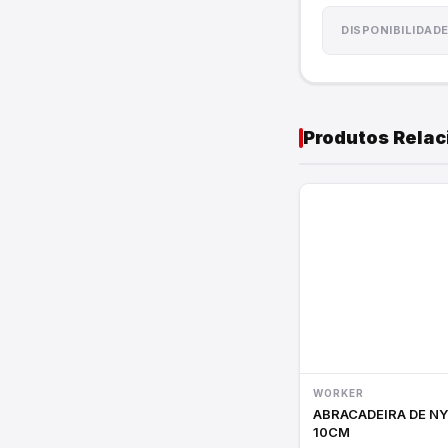
Cordas e Lonas
DISPONIBILIDAD
Utilidades do Lar
Produtos Rela
WORKER
ABRACADEIRA DE N
10CM