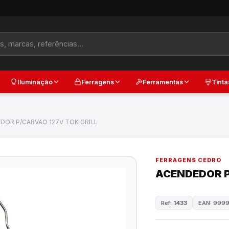
Iluminação
Ferragens
Ferramentas
Tinta
DOR P/CARVAO 127V TOK GRILL
FERRAGENS CEDRO
ACENDEDOR P
Ref:
1433
EAN: 999