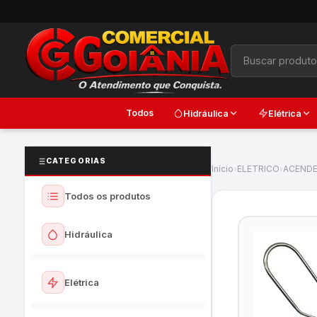
Todos
Hidráulica
Elétrica
CATEGORIAS
Início
›
ELETRICO
›
ACENDE
Todos os produtos
Hidráulica
Ver todos
Elétrica
Torneiras e Registros