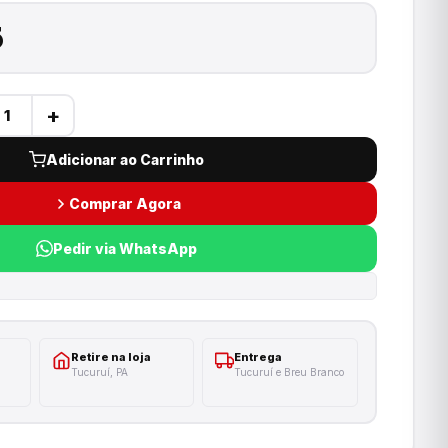
5
+
Adicionar ao Carrinho
Comprar Agora
Pedir via WhatsApp
Retire na loja
Entrega
Tucuruí, PA
Tucuruí e Breu Branco