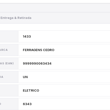
Entrega & Retirada
1433
FERRAGENS CEDRO
MARCA
9999990063434
AS (EAN)
UN
DA
ELETRICO
6343
O