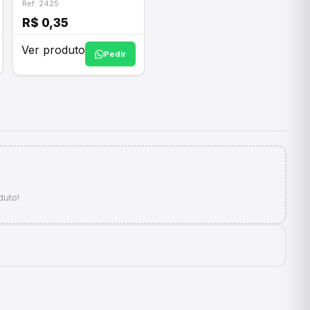
Ref: 2425
R$ 0,35
Ver produto
Pedir
duto!