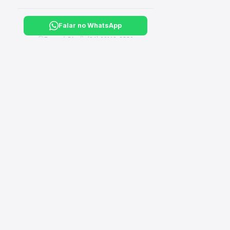
Falar no WhatsApp
Tucuruí, PA ·
(94) 99149-3550
CA
›
Hi
Sua loja completa de material de construção, elétrico,
hidráulico e ferragens. Entregamos em Tucuruí e Breu
›
El
Branco - PA.
›
Il
›
Fe
›
Fe