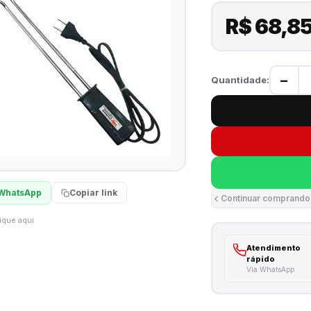
R$ 68,8
−
Quantidade:
WhatsApp
Copiar link
Continuar comprando
ique aqui
Atendimento
rápido
Via WhatsApp