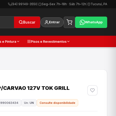
(94) 99149-3550
|
Seg–Sex 7h–18h · Sáb 7h–12h
|
Tucuruí, PA
Entrar
WhatsApp
Buscar
s e Pintura
Pisos e Revestimentos
/CARVAO 127V TOK GRILL
9990063434
Un:
UN
Consulte disponibilidade