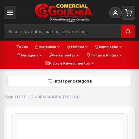
Todos
Hidráulica
Elétrica
Iluminação
Ferragens
Ferramentas
Tintas e Pintura
Pisos e Revestimentos
Filtrar por categoria
Início
›
ELETRICO
›
ABRACADEIRA TIPO U 4"