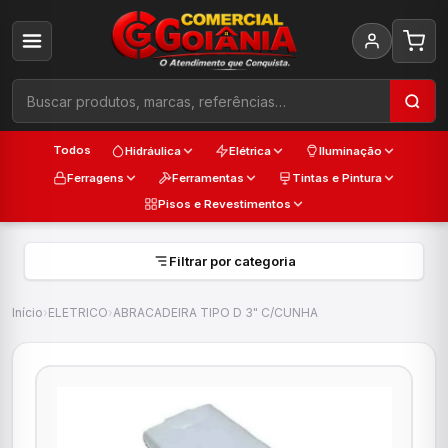
Todos
Hidráulica
Elétrica
Iluminação
Ferragens
Ferramentas
Tintas e Pintura
Pisos e Revestimentos
Filtrar por categoria
Início
›
ELETRICO
›
ABRACADEIRA TIPO D 3" C/CUNHA