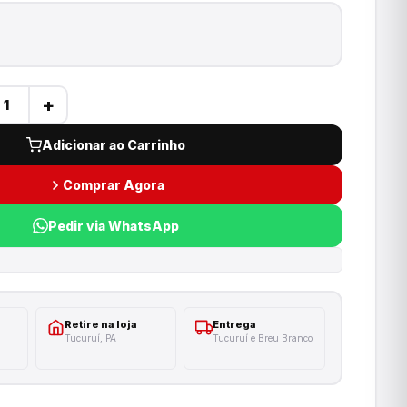
+
Adicionar ao Carrinho
Comprar Agora
Pedir via WhatsApp
Retire na loja
Entrega
Tucuruí, PA
Tucuruí e Breu Branco