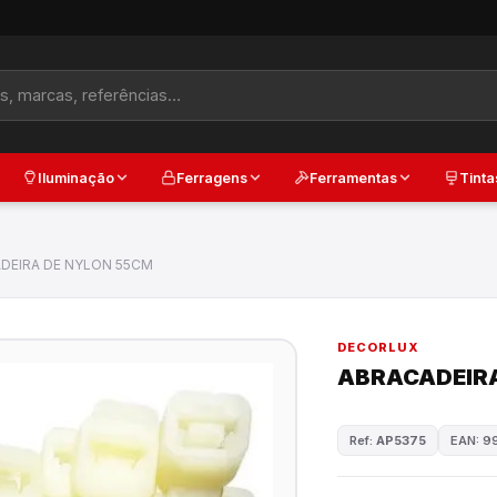
Iluminação
Ferragens
Ferramentas
Tinta
DEIRA DE NYLON 55CM
DECORLUX
ABRACADEIRA
Ref:
AP5375
EAN: 9