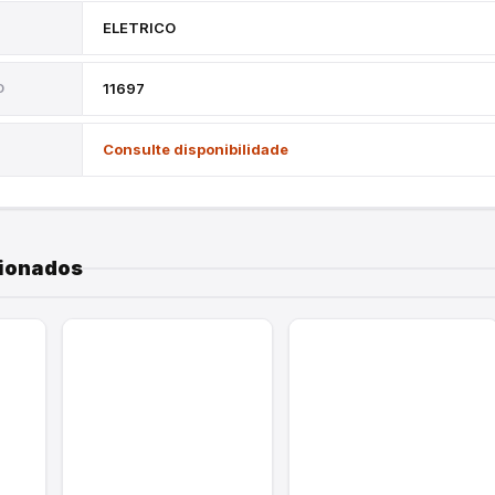
ELETRICO
11697
O
Consulte disponibilidade
E
cionados