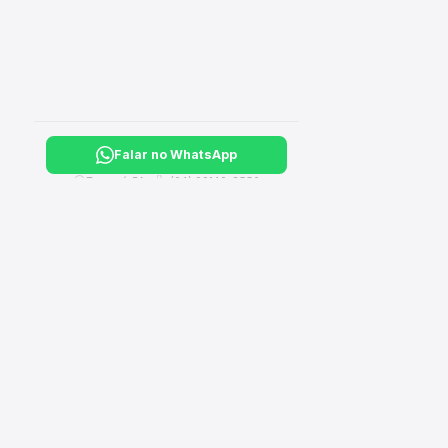
Falar no WhatsApp
Tucuruí, PA ·
(94) 99149-3550
CA
›
Hi
Sua loja completa de material de construção, elétrico,
hidráulico e ferragens. Entregamos em Tucuruí e Breu
›
El