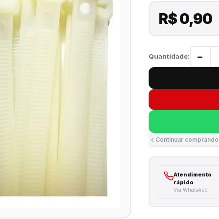
R$ 0,90
−
Quantidade:
Continuar comprando
Atendimento
rápido
Via WhatsApp