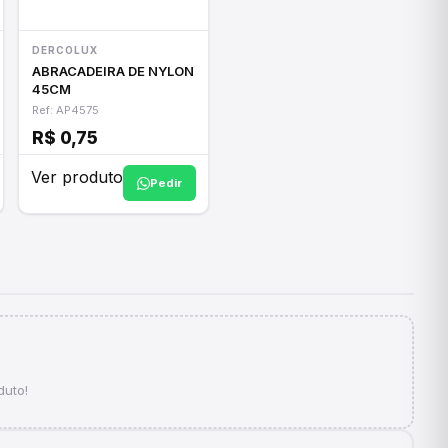
DERCOLUX
ABRACADEIRA DE NYLON
45CM
Ref: AP4575
R$ 0,75
Ver produto
Pedir
duto!