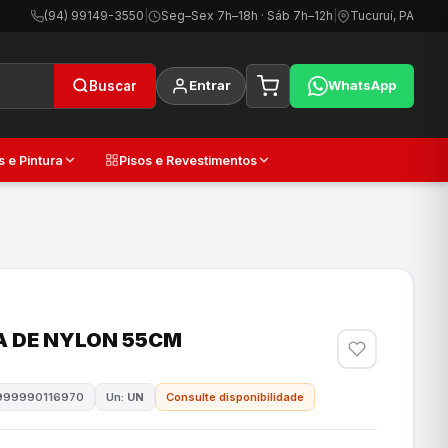
(94) 99149-3550
|
Seg–Sex 7h–18h · Sáb 7h–12h
|
Tucuruí, PA
Entrar
WhatsApp
Buscar
s e Pintura
Pisos e Revestimentos
 DE NYLON 55CM
999990116970
Un:
UN
Consulte disponibilidade