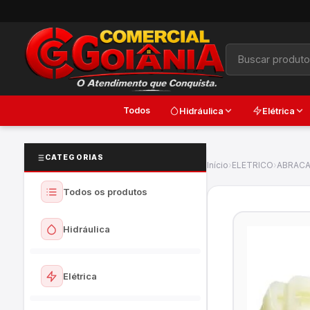
Todos
Hidráulica
Elétrica
CATEGORIAS
Início
›
ELETRICO
›
ABRACA
Todos os produtos
Hidráulica
Ver todos
Elétrica
Torneiras e Registros