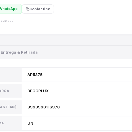
WhatsApp
Copiar link
ique aqui
Entrega & Retirada
AP5375
DECORLUX
MARCA
9999990116970
AS (EAN)
UN
DA