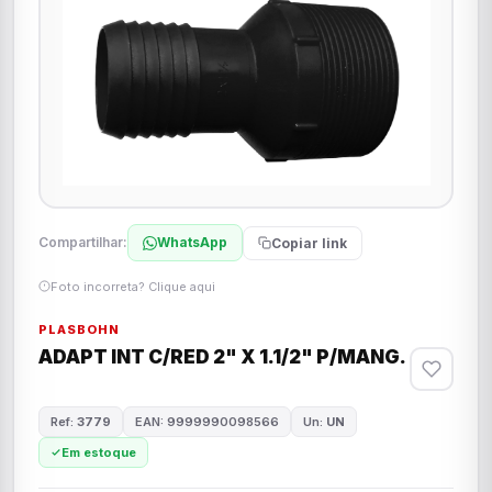
Compartilhar:
WhatsApp
Copiar link
Foto incorreta? Clique aqui
PLASBOHN
ADAPT INT C/RED 2" X 1.1/2" P/MANG.
Ref:
3779
EAN: 9999990098566
Un:
UN
Em estoque