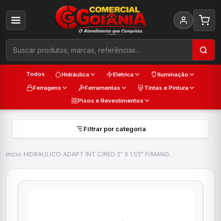
Todos
Hidráulica
Elétrica
Iluminação
Ferragens
Ferramentas
Tintas e Pintura
Pisos e Revestimentos
Filtrar por categoria
Início
›
HIDRAULICO
›
ADAPT INT C/RED 2" X 1.1/2" P/MANG.